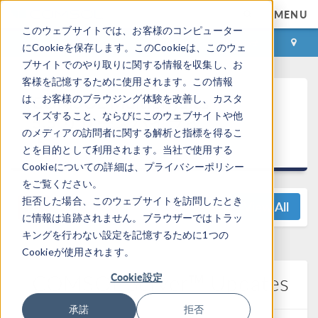
MENU
このウェブサイトでは、お客様のコンピューター
ログイン
お問い合わせ
にCookieを保存します。このCookieは、このウェ
ブサイトでのやり取りに関する情報を収集し、お
客様を記憶するために使用されます。この情報
®
COMSOL Multiphysics
は、お客様のブラウジング体験を改善し、カスタ
マイズすること、ならびにこのウェブサイトや他
5.5 リリースハイライ
のメディアの訪問者に関する解析と指標を得るこ
ト
とを目的として利用されます。当社で使用する
Cookieについての詳細は、プライバシーポリシー
をご覧ください。
拒否した場合、このウェブサイトを訪問したとき
View All
に情報は追跡されません。ブラウザーではトラッ
キングを行わない設定を記憶するために1つの
Cookieが使用されます。
COMSOL Server™ Updates
Cookie設定
承諾
拒否