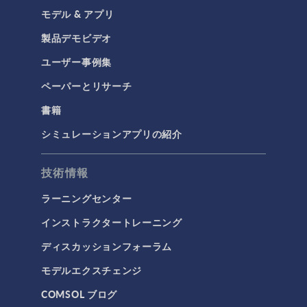
モデル & アプリ
COMSOL 6.0 Update 2
(6.0.0.405)
製品デモビデオ
COMSOL 6.0 Update 1
(6.0.0.354)
ユーザー事例集
COMSOL 6.0 Update 0
(6.0.0.318)
ペーパーとリサーチ
COMSOL 6.0
(6.0.0.312)
書籍
シミュレーションアプリの紹介
COMSOL 5.6 Update 2
(5.6.0.401)
技術情報
COMSOL 5.6 Update 1
(5.6.0.341)
ラーニングセンター
COMSOL 5.6
(5.6.0.280)
インストラクタートレーニング
COMSOL 5.6 Pre-Release 1
(5.6.0.249)
ディスカッションフォーラム
COMSOL 5.5 Update 3
モデルエクスチェンジ
(5.5.0.359)
COMSOL ブログ
COMSOL 5.5 Update 2
(5.5.0.352)