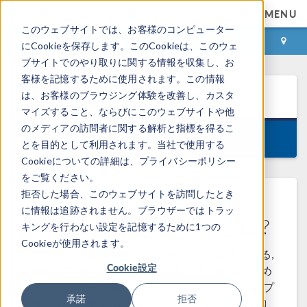
MENU
このウェブサイトでは、お客様のコンピューター
ログイン
お問い合わせ
にCookieを保存します。このCookieは、このウェ
ブサイトでのやり取りに関する情報を収集し、お
客様を記憶するために使用されます。この情報
COMSOL Runtime™
6.2
情報
は、お客様のブラウジング体験を改善し、カスタ
マイズすること、ならびにこのウェブサイトや他
のメディアの訪問者に関する解析と指標を得るこ
Version 6.2.0.415, May 15, 2024
とを目的として利用されます。当社で使用する
Cookieについての詳細は、プライバシーポリシー
をご覧ください。
拒否した場合、このウェブサイトを訪問したとき
に情報は追跡されません。ブラウザーではトラッ
COMSOL Runtime™ とは?
キングを行わない設定を記憶するために1つの
Cookieが使用されます。
COMSOL Runtime™ は COMSOL より提供される,
Cookie設定
技術企業, 研究所, 大学への製品設計と研究のため
のシミュレーションソフトウェアのグローバルプ
承諾
拒否
ロバイダーです. 詳細は
COMSOL について
を御