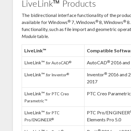
LiveLink™ Products
The bidirectional interface functionality of the produc
®
®
®
available for Windows
7, Windows
8, Windows
8.
functionality, such as file import and geometric operat
Module
table.
LiveLink™
Compatible Softwa
®
LiveLink™
AutoCAD
2016 and
®
for
AutoCAD
®
LiveLink™
Inventor
2016 and 2
®
for
Inventor
2017
LiveLink™
PTC Creo Parametric™ 
for
PTC Creo
Parametric™
LiveLink™
PTC Pro/ENGINEER
for
PTC
Elements Pro 5.0
®
Pro/ENGINEER
®
®