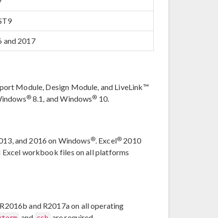
7
ST9
 and 2017
port Module, Design Module, and LiveLink™
®
®
Windows
8.1, and Windows
10.
®
®
013, and 2016 on Windows
. Excel
2010
ad Excel workbook files on all platforms
R2016b and R2017a on all operating
and
are required.