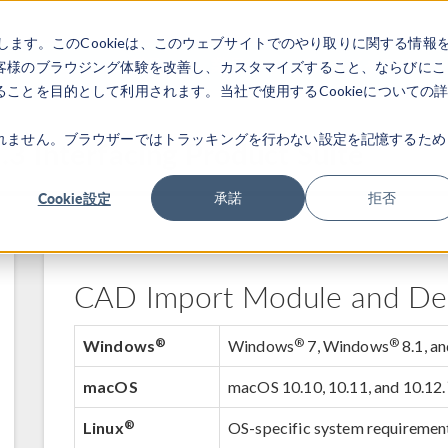
します。このCookieは、このウェブサイトでのやり取りに関する情報
製品
業界
ビデオギャラリ
客様のブラウジング体験を改善し、カスタマイズすること、ならびにこ
ことを目的として利用されます。当社で使用するCookieについての
れません。ブラウザーではトラッキングを行わない設定を記憶するため
3 Interfacing Product Suite
Cookie設定
承諾
拒否
CAD Import Module and De
®
®
®
Windows
Windows
7, Windows
8.1, a
macOS
macOS 10.10, 10.11, and 10.12.
®
Linux
OS-specific system requiremen