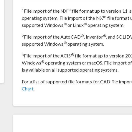
1
File import of the NX™ file format up to version 11 
operating system. File import of the NX™ file format up
®
®
supported Windows
or Linux
operating system.
2
®
®
File import of the AutoCAD
, Inventor
, and SOLI
®
supported Windows
operating system.
3
®
File import of the ACIS
file format up to version 20
®
Windows
operating system or macOS. File import of
is available on all supported operating systems.
For a list of supported file formats for CAD file impor
Chart
.