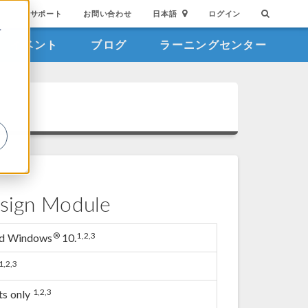
サポート
お問い合わせ
日本語
ログイン
を
イベント
ブログ
ラーニングセンター
詳
sign Module
®
1,2,3
nd Windows
10.
1,2,3
1,2,3
ts only