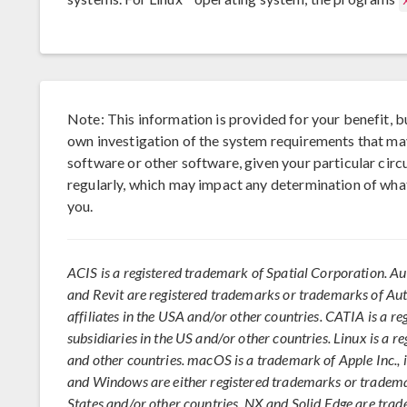
Note: This information is provided for your benefit, b
own investigation of the system requirements that m
software or other software, given your particular ci
regularly, which may impact any determination of wha
you.
ACIS is a registered trademark of Spatial Corporation. A
and Revit are registered trademarks or trademarks of Autod
affiliates in the USA and/or other countries. CATIA is a r
subsidiaries in the US and/or other countries. Linux is a r
and other countries. macOS is a trademark of Apple Inc., i
and Windows are either registered trademarks or tradema
States and/or other countries. NX and Solid Edge are tra