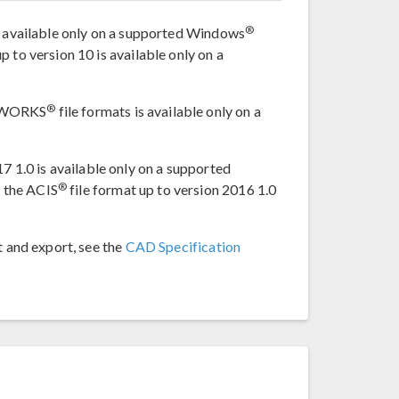
®
is available only on a supported Windows
 to version 10 is available only on a
®
DWORKS
file formats is available only on a
17 1.0 is available only on a supported
®
 the ACIS
file format up to version 2016 1.0
t and export, see the
CAD Specification