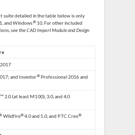
t suite detailed in the table below is only
®
1, and Windows
10. For other included
ions, see the
CAD Import Module and Design
re
 2017
®
017; and Inventor
Professional 2016 and
2.0 (at least M100), 3.0, and 4.0
®
®
®
Wildfire
4.0 and 5.0, and PTC Creo