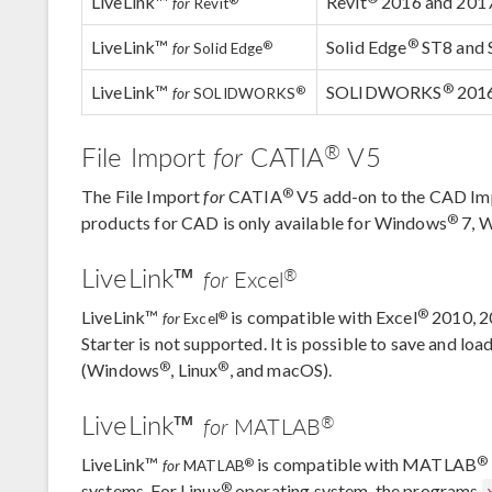
LiveLink™
Revit
2016 and 201
for
Revit
®
LiveLink™
Solid Edge
ST8 and 
®
for
Solid Edge
®
LiveLink™
SOLIDWORKS
2016
®
for
SOLIDWORKS
®
File Import
for
CATIA
V5
®
The File Import
for
CATIA
V5 add-on to the CAD Im
®
products for CAD is only available for Windows
7, 
LiveLink™
®
for
Excel
®
LiveLink™
is compatible with Excel
2010, 2
®
for
Excel
Starter is not supported. It is possible to save and lo
®
®
(Windows
, Linux
, and macOS).
LiveLink™
®
for
MATLAB
®
LiveLink™
is compatible with MATLAB
®
for
MATLAB
®
systems. For Linux
operating system, the programs