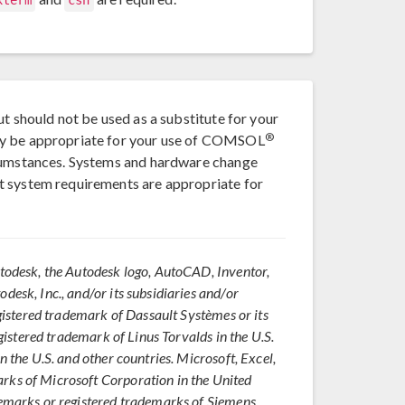
xterm
csh
ut should not be used as a substitute for your
®
ay be appropriate for your use of COMSOL
rcumstances. Systems and hardware change
t system requirements are appropriate for
utodesk, the Autodesk logo, AutoCAD, Inventor,
esk, Inc., and/or its subsidiaries and/or
egistered trademark of Dassault Systèmes or its
egistered trademark of Linus Torvalds in the U.S.
n the U.S. and other countries. Microsoft, Excel,
rks of Microsoft Corporation in the United
demarks or registered trademarks of Siemens