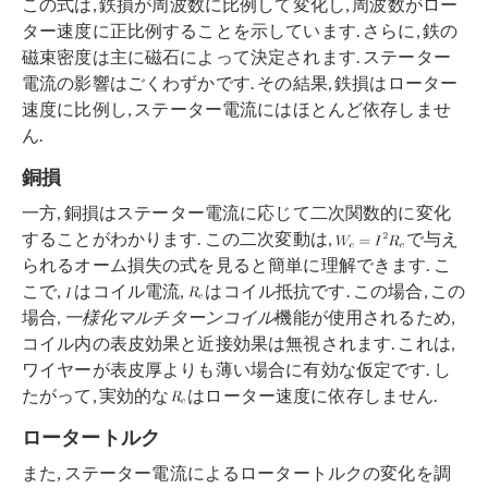
この式は, 鉄損が周波数に比例して変化し, 周波数がロー
ター速度に正比例することを示しています. さらに, 鉄の
磁束密度は主に磁石によって決定されます. ステーター
電流の影響はごくわずかです. その結果, 鉄損はローター
速度に比例し, ステーター電流にはほとんど依存しませ
ん.
銅損
一方, 銅損はステーター電流に応じて二次関数的に変化
することがわかります. この二次変動は,
で与え
られるオーム損失の式を見ると簡単に理解できます. こ
こで,
はコイル電流,
はコイル抵抗です. この場合, この
場合,
一様化マルチターンコイル
機能が使用されるため,
コイル内の表皮効果と近接効果は無視されます. これは,
ワイヤーが表皮厚よりも薄い場合に有効な仮定です. し
たがって, 実効的な
はローター速度に依存しません.
ロータートルク
また, ステーター電流によるロータートルクの変化を調