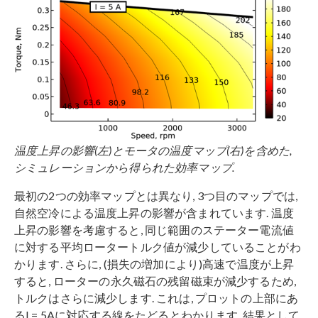
温度上昇の影響(左)とモータの温度マップ(右)を含めた,
シミュレーションから得られた効率マップ.
最初の2つの効率マップとは異なり, 3つ目のマップでは,
自然空冷による温度上昇の影響が含まれています. 温度
上昇の影響を考慮すると, 同じ範囲のステーター電流値
に対する平均ロータートルク値が減少していることがわ
かります. さらに, (損失の増加により)高速で温度が上昇
すると, ローターの永久磁石の残留磁束が減少するため,
トルクはさらに減少します. これは, プロットの上部にあ
るI = 5Aに対応する線をたどるとわかります. 結果として,