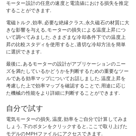
モーター設計の任意の速度と電流値における損失を推定
することができます.
電磁トルク, 効率, 必要な絶縁クラス, 永久磁石の材質に大
きな影響を与える, モーターの損失による温度上昇につ
いて調べてみました. さまざまな冷却条件下での温度上
昇の比較スタディを使用すると, 適切な冷却方法を簡単
に選択できます.
最後に, あるモーターの設計がアプリケーションのニー
ズを満たしているかどうかを判断するための重要なツー
ルである効率マップについてお話しました. 温度上昇を
考慮した上で効率マップを確認することで, 用途に応じ
た機械の性能をより詳細に判断することができます.
自分で試す
電気モーターの損失, 温度, 効率をご自分で計算してみま
しょう. 下のボタンをクリックすると, ここで取り上げた
モデルのMPHファイルにアクセスできます.