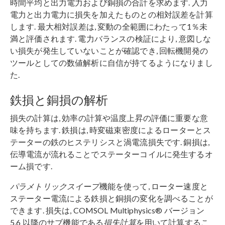
時間平均と出力電力および銅損の合計を求めます. 入力
電力と出力電力に損失を加えたものとの相対誤差を計算
します. 最大相対誤差は, 変動の全範囲にわたって1％未
満と評価されます. 電力バランスの検証により, 意図しな
い損失が発生していないことが確認でき, 回転機開発の
ツールとしての数値解析に自信が持てるようになりまし
た.
鉄損と銅損の解析
損失の計算は, 効率の計算や温度上昇の評価に重要な意
味を持ちます. 鉄損は, 時変磁束密度によるローターとス
テーターの鉄のヒステリシスと渦電流損失です. 銅損は,
伝導電流が流れることでステーターコイルに発生するオ
ーム損です.
パラメトリックスイープ
機能を使って, ローター速度と
ステーター電流による鉄損と銅損の変化を調べることが
できます. 損失は, COMSOL Multiphysics® バージョン
5.6 以降のサブ機能である
損失計算
を用いて計算するこ