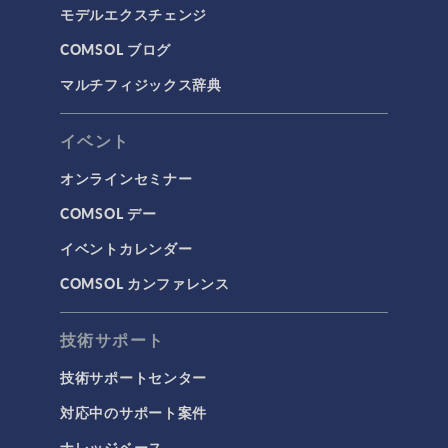
モデルエクスチェンジ
流体流れの粒子追跡
COMSOL ブログ
計算流体力学（CFD）
マルチフィジックス辞典
電磁気学
RF＆マイクロ波工学
イベント
プラズマ物理
オンラインセミナー
低周波電磁気学
COMSOL デー
光線光学
イベントカレンダー
半導体デバイス
COMSOL カンファレンス
波動光学
荷電粒子追跡
技術サポート
タグ
技術サポートセンター
対応中のサポート案件
ナレッジベース