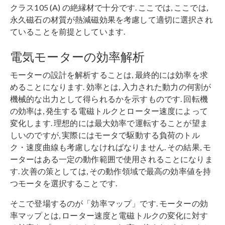
クラス105 (A) の絶縁材で十分です. ここでは, ここでは,
永久磁石の材質が熱減磁効果を考慮して適切に選択され
ていることを前提としています.
電気モーターの効率解析
モーターの設計を解析することは, 最終的には効率を求
めることになります. 効率とは, 入力された動力の何割が
機械的な出力として得られるかを示すものです. 回転機
の効率は, 発生する電磁トルクとローター速度によって
変化します. 理想的には最大効率で運転することが望ま
しいのですが, 実際にはモータで駆動する負荷のトル
ク・速度曲線も考慮しなければなりません. その結果, モ
ーターはある一定の動作範囲で使用されることになりま
す. 次善の策としては, その動作領域で最高の効率値を持
つモータを選択することです.
そこで登場するのが「効率マップ」です. モーターの効
率マップとは, ローター速度と電磁トルクの変化に対す