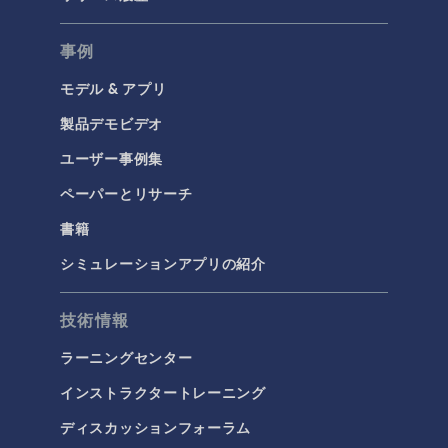
腐食＆防食
事例
電気化学
モデル & アプリ
構造と音響
製品デモビデオ
MEMSと圧電デバイス
ユーザー事例集
材料モデル
ペーパーとリサーチ
構造ダイナミクス
書籍
構造力学
音響と振動
シミュレーションアプリの紹介
流体および熱
技術情報
マイクロフルイディクス
ラーニングセンター
伝熱
インストラクタートレーニング
分子流
ディスカッションフォーラム
多孔質材料流れ