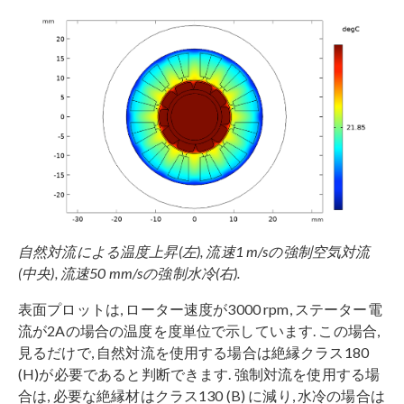
自然対流による温度上昇(左), 流速1 m/sの強制空気対流
(中央), 流速50 mm/sの強制水冷(右).
表面プロットは, ローター速度が3000 rpm, ステーター電
流が2Aの場合の温度を度単位で示しています. この場合,
見るだけで, 自然対流を使用する場合は絶縁クラス180
(H)が必要であると判断できます. 強制対流を使用する場
合は, 必要な絶縁材はクラス130 (B) に減り, 水冷の場合は