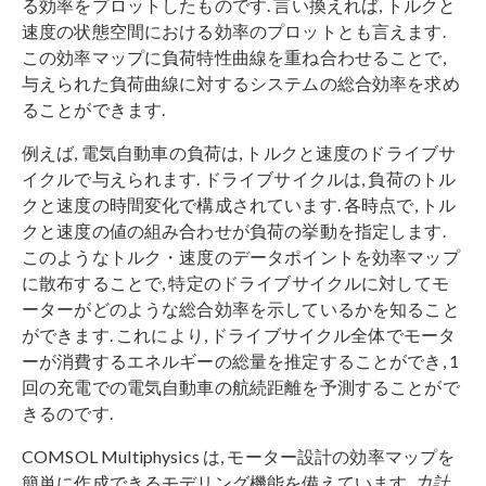
る効率をプロットしたものです. 言い換えれば, トルクと
速度の状態空間における効率のプロットとも言えます.
この効率マップに負荷特性曲線を重ね合わせることで,
与えられた負荷曲線に対するシステムの総合効率を求め
ることができます.
例えば, 電気自動車の負荷は, トルクと速度のドライブサ
イクルで与えられます. ドライブサイクルは, 負荷のトル
クと速度の時間変化で構成されています. 各時点で, トル
クと速度の値の組み合わせが負荷の挙動を指定します.
このようなトルク・速度のデータポイントを効率マップ
に散布することで, 特定のドライブサイクルに対してモ
ーターがどのような総合効率を示しているかを知ること
ができます. これにより, ドライブサイクル全体でモータ
ーが消費するエネルギーの総量を推定することができ, 1
回の充電での電気自動車の航続距離を予測することがで
きるのです.
COMSOL Multiphysics は, モーター設計の効率マップを
簡単に作成できるモデリング機能を備えています.
力計