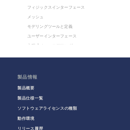
フィジックスインターフェース
メッシュ
モデリングツールと定義
ユーザーインターフェース
方程式ベースモデリング
最適化
材料
結果と可視化
製品情報
今日の科学
製品概要
製品仕様一覧
化学
ソフトウェアライセンスの種類
バッテリデザイン
化学反応工学
動作環境
燃料電池＆電解槽
リリース履歴