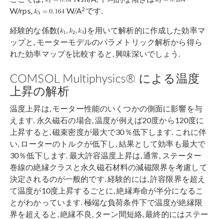
2
W/rps,
W/A
です.
経験的な係数(
)を用いて解析的に作成した効率マ
ップと, モーターモデルのパラメトリック解析から得ら
れた効率マップを比較すると, 興味深いでしょう.
COMSOL Multiphysics® による温度
上昇の解析
温度上昇は, モーター性能のいくつかの側面に影響を与
えます. 永久磁石の場合, 温度が例えば20度から120度に
上昇すると, 磁束密度が最大で30％低下します. これに伴
い, ローターのトルクが低下し, 結果として効率も最大で
30％低下します. 最大許容温度上昇は, 通常, ステーター
巻線の絶縁クラスと永久磁石材料の減磁限界を考慮して
決定されるのが一般的です. 経験的には, 許容限界を超え
て温度が10度上昇するごとに, 絶縁寿命が半分になるこ
とがわかっています. 極端な負荷条件下で温度が絶縁限
界を超えると, 絶縁不良, ターン間短絡, 最終的にはステー