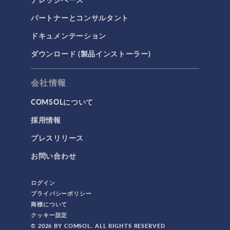
3Dプリンティング
パートナーとコンサルタント
AC/DC モジュール
ドキュメンテーション
AC/DCモジュール
ダウンロード (製品インストーラー)
CAD インポートモジュール
CFD モジュール
会社情報
CFDモジュール
COMSOLについて
IoT
採用情報
MEMS モジュール
プレスリリース
MEMSモジュール
お問い合わせ
RF モジュール
RFモジュール
ログイン
カンファレンス
プライバシーポリシー
商標について
コンファレンス
クッキー設定
シリコンフォトニクス
© 2026 BY COMSOL. ALL RIGHTS RESERVED