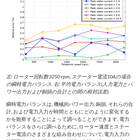
左: ローター回転数3250 rpm, ステーター電流10Aの場合
の瞬時電力バランス. 右: 平均電力バランス(入力電力とパ
ワー出力および銅損の合計との間の相対誤差).
瞬時電力バランスは, 機械的パワー出力, 銅損, それらの合
計, および電力入力が時間とともにどのように変化する
かを観察することによって調べることができます. 電力
バランスをさらに調べるために, ローター速度とステー
ター電流のさまざまな組み合わせについて, 電力入力の