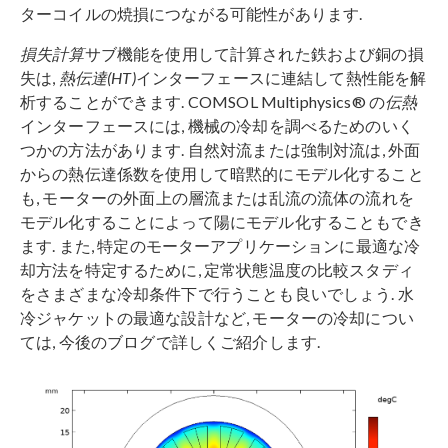
ターコイルの焼損につながる可能性があります.
損失計算
サブ機能を使用して計算された鉄および銅の損
失は,
熱伝達(HT)
インターフェースに連結して熱性能を解
析することができます. COMSOL Multiphysics® の
伝熱
インターフェースには, 機械の冷却を調べるためのいく
つかの方法があります. 自然対流または強制対流は, 外面
からの熱伝達係数を使用して暗黙的にモデル化すること
も, モーターの外面上の層流または乱流の流体の流れを
モデル化することによって陽にモデル化することもでき
ます. また, 特定のモーターアプリケーションに最適な冷
却方法を特定するために, 定常状態温度の比較スタディ
をさまざまな冷却条件下で行うことも良いでしょう. 水
冷ジャケットの最適な設計など, モーターの冷却につい
ては, 今後のブログで詳しくご紹介します.