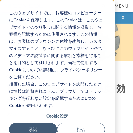
MENU
このウェブサイトでは、お客様のコンピューター
ログイン
お問い合わせ
にCookieを保存します。このCookieは、このウェ
ブサイトでのやり取りに関する情報を収集し、お
客様を記憶するために使用されます。この情報
は、お客様のブラウジング体験を改善し、カスタ
マイズすること、ならびにこのウェブサイトや他
のメディアの訪問者に関する解析と指標を得るこ
とを目的として利用されます。当社で使用する
Cookieについての詳細は、プライバシーポリシー
COMSOL ブログ
をご覧ください。
拒否した場合、このウェブサイトを訪問したとき
電気モーターの損失, 温度, 効
に情報は追跡されません。ブラウザーではトラッ
率の計算
キングを行わない設定を記憶するために1つの
Cookieが使用されます。
By
Rahul Bhat
Cookie設定
2021年 9月 23日
承諾
拒否