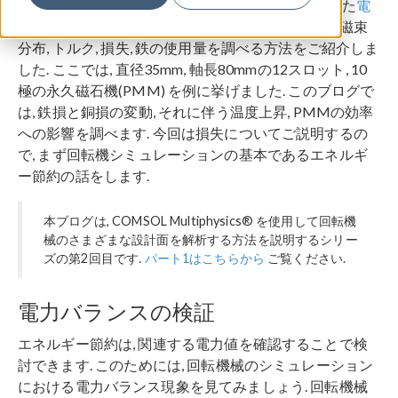
以前, COMSOL Multiphysics® ソフトウェアを用いた
電
気モーター発電機の設計解析
について, 回転機械の磁束
分布, トルク, 損失, 鉄の使用量を調べる方法をご紹介しま
した. ここでは, 直径35mm, 軸長80mmの12スロット, 10
極の永久磁石機(PMM) を例に挙げました. このブログで
は, 鉄損と銅損の変動, それに伴う温度上昇, PMMの効率
への影響を調べます. 今回は損失についてご説明するの
で, まず回転機シミュレーションの基本であるエネルギ
ー節約の話をします.
本ブログは, COMSOL Multiphysics® を使用して回転機
械のさまざまな設計面を解析する方法を説明するシリー
ズの第2回目です.
パート1はこちらから
ご覧ください.
電力バランスの検証
エネルギー節約は, 関連する電力値を確認することで検
討できます. このためには, 回転機械のシミュレーション
における電力バランス現象を見てみましょう. 回転機械