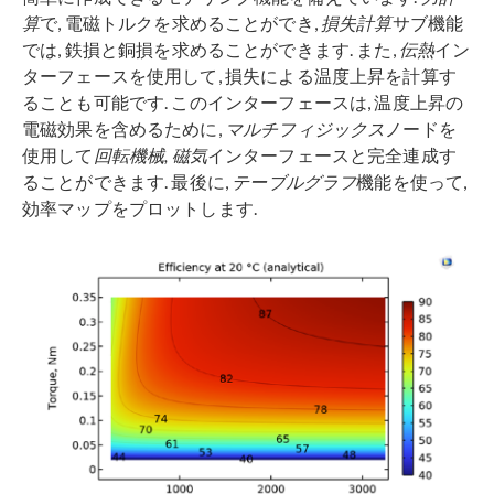
算
で, 電磁トルクを求めることができ,
損失計算
サブ機能
では, 鉄損と銅損を求めることができます. また,
伝熱
イン
ターフェースを使用して, 損失による温度上昇を計算す
ることも可能です. このインターフェースは, 温度上昇の
電磁効果を含めるために,
マルチフィジックス
ノードを
使用して
回転機械, 磁気
インターフェースと完全連成す
ることができます. 最後に,
テーブルグラフ
機能を使って,
効率マップをプロットします.