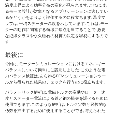
温度上昇による効率分布の変化が見られます. これは, あ
るモータ設計が対象となるアプリケーションに適してい
るかどうかをよりよく評価するのに役立ちます. 温度マ
ップは, 平均ステーター温度を示しています. これは, モー
ターの動作に関連する領域に焦点を当てることで, 必要
な絶縁クラスや永久磁石の材質の決定を容易にするので
す.
最後に
今回は, モーターシミュレーションにおけるエネルギー
バランスについて簡単にご説明しました. このような電
力バランス検証は, あらゆるFEMシミュレーションツー
ルから得られた結果のチェックを行うのに役立ちます.
パラメトリック解析は, 電磁トルクの変動やローター速
度とステーター電流による鉄と銅の損失を調べるために
使用できます. このような解析は, トルク定数と経験的な
係数を抽出するために使用することができ, 与えられた