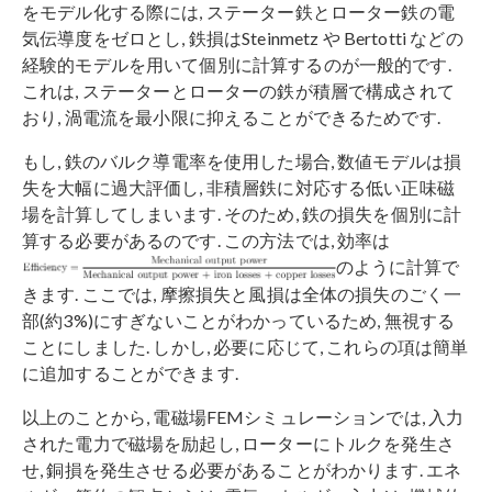
をモデル化する際には, ステーター鉄とローター鉄の電
気伝導度をゼロとし, 鉄損はSteinmetz や Bertotti などの
経験的モデルを用いて個別に計算するのが一般的です.
これは, ステーターとローターの鉄が積層で構成されて
おり, 渦電流を最小限に抑えることができるためです.
もし, 鉄のバルク導電率を使用した場合, 数値モデルは損
失を大幅に過大評価し, 非積層鉄に対応する低い正味磁
場を計算してしまいます. そのため, 鉄の損失を個別に計
算する必要があるのです. この方法では, 効率は
のように計算で
きます. ここでは, 摩擦損失と風損は全体の損失のごく一
部(約3%)にすぎないことがわかっているため, 無視する
ことにしました. しかし, 必要に応じて, これらの項は簡単
に追加することができます.
以上のことから, 電磁場FEMシミュレーションでは, 入力
された電力で磁場を励起し, ローターにトルクを発生さ
せ, 銅損を発生させる必要があることがわかります. エネ