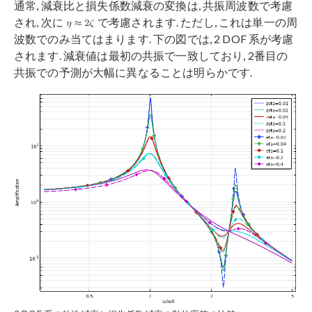
通常, 減衰比と損失係数減衰の変換は, 共振周波数で考慮
され, 次に
で考慮されます. ただし, これは単一の周
波数でのみ当てはまります. 下の図では, 2 DOF 系が考慮
されます. 減衰値は最初の共振で一致しており, 2番目の
共振での予測が大幅に異なることは明らかです.