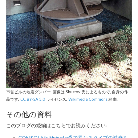
市営ビルの地震ダンパー. 画像は Shustov 氏によるもので, 自身の作
品です.
CC BY-SA 3.0
ライセンス,
Wikimedia Commons
経由.
その他の資料
このブログの続編はこちらでお読みください:
®
COMSOL Multiphysics
で異なるタイプの減衰を