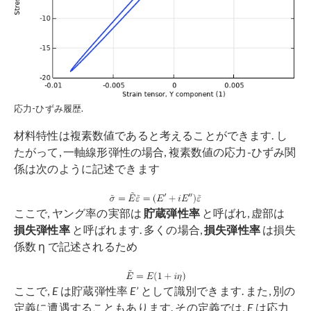
応力-ひずみ履歴.
材料特性は複素数値であると考えることができます. し
たがって, 一軸線形弾性の場合, 複素数値の応力-ひずみ関
係は次のように記述できます
ここで, ヤング率の実部は
貯蔵弾性率
と呼ばれ, 虚部は
損失弾性率
と呼ばれます. 多くの場合,
損失弾性率
は損失
係数 η で記述されるため
ここで,
E
は貯蔵弾性率
E’
として識別できます. また, 別の
定義に遭遇することもあります. その定義では,
E
は応力