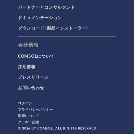
パートナーとコンサルタント
AC/DC モジュール
ドキュメンテーション
AC/DCモジュール
ダウンロード (製品インストーラー)
CAD インポートモジュール
CFD モジュール
会社情報
CFDモジュール
COMSOLについて
IoT
採用情報
MEMS モジュール
プレスリリース
MEMSモジュール
お問い合わせ
RF モジュール
RFモジュール
ログイン
カンファレンス
プライバシーポリシー
商標について
コンファレンス
クッキー設定
シリコンフォトニクス
© 2026 BY COMSOL. ALL RIGHTS RESERVED