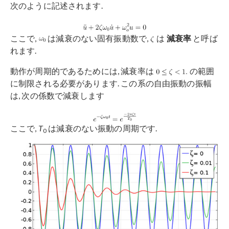
次のように記述されます.
ここで,
は減衰のない固有振動数で,
は
減衰率
と呼ば
れます.
動作が周期的であるためには, 減衰率は
の範囲
に制限される必要があります. この系の自由振動の振幅
は, 次の係数で減衰します
ここで,
T
は減衰のない振動の周期です.
0