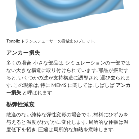
Tonpilz トランスデューサーの音放出のプロット.
アンカー損失
多くの場合, 小さな部品は, シミュレーションの一部では
ない大きな構造に取り付けられています. 部品が振動す
ると, いくつかの波が支持構造に誘導され, 運び去られま
す. この現象は, 特に MEMS に関しては, しばしば
アンカ
ー損失
と呼ばれます.
熱弾性減衰
散逸のない純粋な弾性変形の場合でも, 材料にひずみを
与えると温度がわずかに変化します. 局所的な伸張は温
度低下を招き, 圧縮は局所的な加熱を意味します.