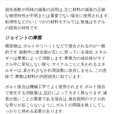
損失係数や同様の減衰の説明は, 主に材料の減衰の正確
な物理特性が不明または重要でない場合に使用されます.
粘弾性などのいくつかの材料モデルでは, 散逸はモデル
の固有の特性です.
ジョイントの摩擦
構造物は, ボルトやリベットなどで接合されるのが一般
的です. 振動中に接合面が互いに滑っている場合, エネル
ギーは摩擦によって消散します. 摩擦力の値自体がサイ
クル中に変化しない限り, サイクルごとに失われるエネ
ルギーは, 多かれ少なかれ周波数に依存しません. この意
味で, 摩擦は材料の内部損失に似ています.
ボルト接合は機械工学でよく使用されます. ボルト接合
で発生する消散量は, 設計によって大きく異なります. 減
衰が低いことが重要である場合は, 接合面間のマクロ的
な滑りが起こらないように, ボルトの間隔を狭くしてし
っかりと締める必要があります.