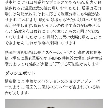
基本的に, これは可逆的なプロセスであるため, 応力が解
放されると温度は元の値に戻ります. ただし, 通常は応力
場には勾配があり, それに応じて温度分布にも勾配があ
ります. これにより, 暖かい領域から冷たい領域への熱流
束が発生します. 負荷サイクルの後半で応力が除去され
ると, 温度分布は負荷によって生じたものと同じではな
くなります. したがって, 局所的に元の状態に戻ることは
できません. これが散逸の原因になります.
熱弾性減衰効果は, 長さスケールが小さく, 高周波振動を
扱う場合に最も重要です. MEMS 共振器の場合, 熱弾性減
衰によって Q 係数が大幅に低下する可能性があります.
ダッシュポット
構造物には, 車輪サスペンションのショックアブソーバ
ーのように, 意図的に個別のダンパーが含まれている場
合があります.