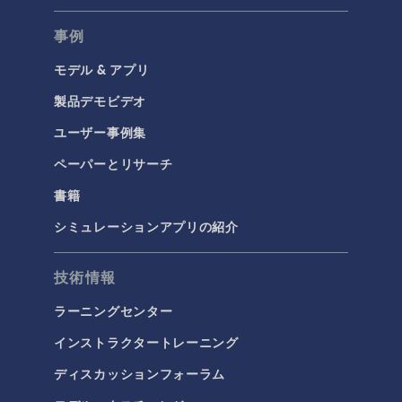
腐食＆防食
事例
電気化学
モデル & アプリ
構造と音響
製品デモビデオ
MEMSと圧電デバイス
ユーザー事例集
材料モデル
ペーパーとリサーチ
構造ダイナミクス
構造力学
書籍
音響と振動
シミュレーションアプリの紹介
流体および熱
技術情報
マイクロフルイディクス
ラーニングセンター
伝熱
インストラクタートレーニング
分子流
ディスカッションフォーラム
多孔質材料流れ