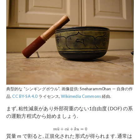
典型的な “シンギングボウル”. 画像提供: Sneharamm0han — 自身の作
品.
CC BY-SA 4.0
ライセンス,
Wikimedia Commons
経由.
まず, 粘性減衰があり外部荷重のない1自由度 (DOF) の系
の運動方程式から始めましょう.
質量
m
で割ると, 正規化された形式が得られます. 通常は