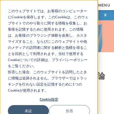
MENU
このウェブサイトでは、お客様のコンピューター
ログイン
お問い合わせ
にCookieを保存します。このCookieは、このウェ
ブサイトでのやり取りに関する情報を収集し、お
客様を記憶するために使用されます。この情報
は、お客様のブラウジング体験を改善し、カスタ
マイズすること、ならびにこのウェブサイトや他
のメディアの訪問者に関する解析と指標を得るこ
とを目的として利用されます。当社で使用する
Cookieについての詳細は、プライバシーポリシー
COMSOL ブログ
をご覧ください。
拒否した場合、このウェブサイトを訪問したとき
構造力学における減衰: 理論
に情報は追跡されません。ブラウザーではトラッ
と原因
キングを行わない設定を記憶するために1つの
Cookieが使用されます。
By
Henrik Sönnerlind
Cookie設定
2019年 3月 14日
承諾
拒否