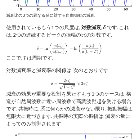
減衰比の3つの異なる値に対する自由振動の減衰.
使用されているもう1つの尺度は,
対数減衰
,
δ
です. これ
は, 2つの連続するピークの振幅の比の対数です.
ここで,
T
は周期です.
対数減衰率と減衰率の関係は, 次のとおりです
減衰の効果が重要な役割を果たすもう1つのケースは, 構
造が自然周波数に近い周波数で高調波励起を受ける場合
です. 共振時に, 系に何らかの減衰がない限り, 振動振幅は
無限大に近づきます. 共振時の実際の振幅は, 減衰の量に
よってのみ制御されます.