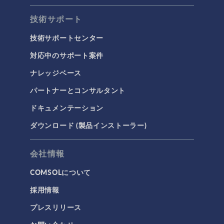
荷電粒子追跡
技術サポート
タグ
技術サポートセンター
対応中のサポート案件
ナレッジベース
3Dプリンティング
パートナーとコンサルタント
AC/DC モジュール
ドキュメンテーション
AC/DCモジュール
ダウンロード (製品インストーラー)
CAD インポートモジュール
CFD モジュール
会社情報
CFDモジュール
COMSOLについて
IoT
採用情報
MEMS モジュール
プレスリリース
MEMSモジュール