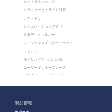
イントロダクション
クラスターとクラウド計算
ジオメトリ
シミュレーションアプリ
スタディとソルバー
フィジックスインターフェース
メッシュ
モデリングツールと定義
ユーザーインターフェース
方程式ベースモデリング
最適化
材料
結果と可視化
製品情報
今日の科学
製品概要