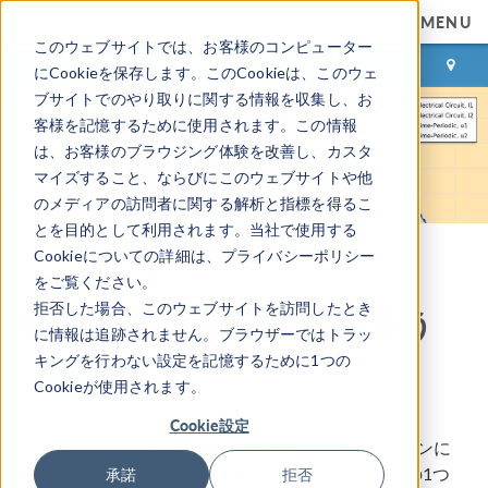
MENU
このウェブサイトでは、お客様のコンピューター
ログイン
お問い合わせ
にCookieを保存します。このCookieは、このウェ
ブサイトでのやり取りに関する情報を収集し、お
客様を記憶するために使用されます。この情報
は、お客様のブラウジング体験を改善し、カスタ
マイズすること、ならびにこのウェブサイトや他
のメディアの訪問者に関する解析と指標を得るこ
とを目的として利用されます。当社で使用する
Cookieについての詳細は、プライバシーポリシー
COMSOL ブログ
をご覧ください。
拒否した場合、このウェブサイトを訪問したとき
時間を空間次元として扱う
に情報は追跡されません。ブラウザーではトラッ
キングを行わない設定を記憶するために1つの
By
Walter Frei
Cookieが使用されます。
2024年 7月 26日
Cookie設定
特定のモデリング問題は, 特に優れたソリューションに
つながることがあります. 最近, そのようなケースの1つ
承諾
拒否