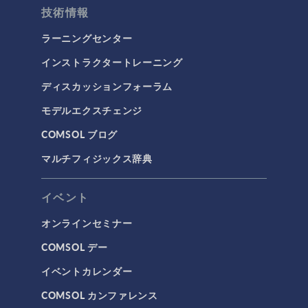
流体および熱
技術情報
マイクロフルイディクス
ラーニングセンター
伝熱
インストラクタートレーニング
分子流
ディスカッションフォーラム
多孔質材料流れ
モデルエクスチェンジ
流体流れの粒子追跡
COMSOL ブログ
計算流体力学（CFD）
マルチフィジックス辞典
電磁気学
RF＆マイクロ波工学
イベント
プラズマ物理
オンラインセミナー
低周波電磁気学
COMSOL デー
光線光学
イベントカレンダー
半導体デバイス
COMSOL カンファレンス
波動光学