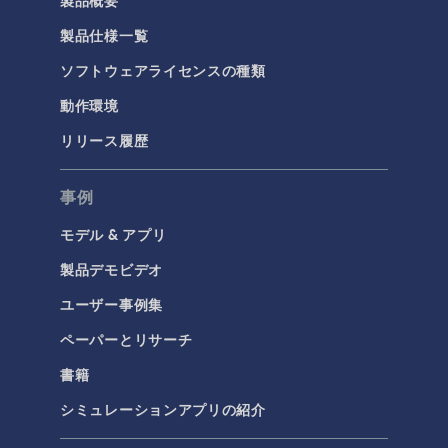
製品仕様一覧
化学
ソフトウェアライセンスの種類
バッテリデザイン
化学反応工学
動作環境
燃料電池＆電解槽
リリース履歴
腐食＆防食
事例
電気化学
モデル & アプリ
構造と音響
製品デモビデオ
MEMSと圧電デバイス
ユーザー事例集
材料モデル
ペーパーとリサーチ
構造ダイナミクス
書籍
構造力学
音響と振動
シミュレーションアプリの紹介