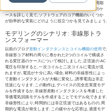
として, 非線形電気回路に関する問題に対する時間周期
定常解を見つけるというケースが挙げられます. このケ
ースを詳しく見て, ソフトウェアのコア機能のいくつか
が効率的な実装にどのように役立つかを見てみましょう.
モデリングのシナリオ: 非線形トラ
ンスフォーマー
以前のブログ
差動インダクタンスとコイル機能の使用
で,
非線形コア材料の周りに巻かれた2つのコイルで構成さ
れる変圧器のケースについて検討しました. 正弦波の AC
電圧を印加すると, 一次コイルと二次コイルに電流が流
れますが, 電流が十分に高い場合, 材料の非線形性によっ
て差動インダクタンスが大幅に変化し, 誘導電流は非正
弦波になります. この動作は, デバイスの完全忠実度モデ
ルを作成するか, 非線形差動インダクタンスを考慮した
等価電気回路モデルを作成することでモデル化できます.
非線形性により, 時間的には非正弦波ではあるものの, 周
期的な電流が発生します. この緩やかな応答は, 過渡モデ