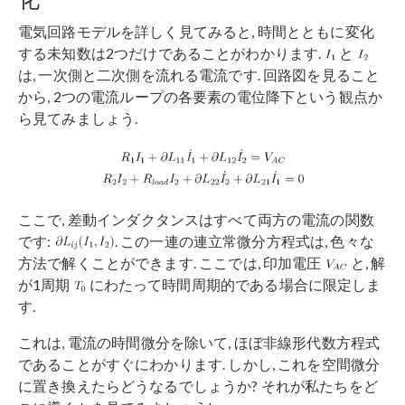
電気回路モデルを詳しく見てみると, 時間とともに変化
する未知数は2つだけであることがわかります.
と
は, 一次側と二次側を流れる電流です. 回路図を見ること
から, 2つの電流ループの各要素の電位降下という観点か
ら見てみましょう.
ここで, 差動インダクタンスはすべて両方の電流の関数
です:
. この一連の連立常微分方程式は, 色々な
方法で解くことができます. ここでは, 印加電圧
と, 解
が1周期
にわたって時間周期的である場合に限定しま
す.
これは, 電流の時間微分を除いて, ほぼ非線形代数方程式
であることがすぐにわかります. しかし, これを空間微分
に置き換えたらどうなるでしょうか? それが私たちをど