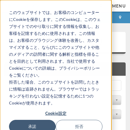
MENU
このウェブサイトでは、お客様のコンピューター
ログイン
お問い合わせ
にCookieを保存します。このCookieは、このウェ
ブサイトでのやり取りに関する情報を収集し、お
客様を記憶するために使用されます。この情報
アプリケーションギャラリ
は、お客様のブラウジング体験を改善し、カスタ
マイズすること、ならびにこのウェブサイトや他
のメディアの訪問者に関する解析と指標を得るこ
とを目的として利用されます。当社で使用する
Cookieについての詳細は、プライバシーポリシー
クイック検索
をご覧ください。
拒否した場合、このウェブサイトを訪問したとき
に情報は追跡されません。ブラウザーではトラッ
キングを行わない設定を記憶するために1つの
分野でフィルター
Cookieが使用されます。
Cookie設定
製品名で検索
承諾
拒否