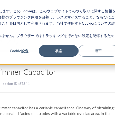
します。このCookieは、このウェブサイトでのやり取りに関する情報
製品
業界
ビデオギャラリ
客様のブラウジング体験を改善し、カスタマイズすること、ならびにこ
ことを目的として利用されます。当社で使用するCookieについての
れません。ブラウザーではトラッキングを行わない設定を記憶するため
ャラリ
Cookie設定
承諾
拒否
rimmer Capacitor
lication ID: 67341
rimmer capacitor has a variable capacitance. One way of obtaining t
use parallel facing electrodes with a variable overlap area. In this