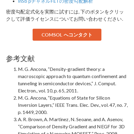
InSb pチャネルFETの密度勾配解析
密度勾配定式化を実際に試すには, 下のボタンをクリッ
クして評価ライセンスについてお問い合わせください.
COMSOL へコンタクト
参考文献
M. G. Ancona, “Density-gradient theory: a
macroscopic approach to quantum confinement and
tunneling in semiconductor devices,” J. Comput.
Electron., vol. 10, p. 65, 2011.
M. G. Ancona, “Equations of State for Silicon
Inversion Layers,” IEEE Trans. Elec. Dev., vol. 47, no. 7,
p. 1449, 2000.
A. R. Brown, A. Martinez, N. Seoane, and A. Asenov,
“Comparison of Density Gradient and NEGF for 3D
Simulation of a Nanowire MOSFET,” Proc. 2009