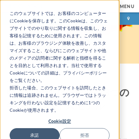
MENU
このウェブサイトでは、お客様のコンピューター
ログイン
お問い合わせ
にCookieを保存します。このCookieは、このウェ
ブサイトでのやり取りに関する情報を収集し、お
客様を記憶するために使用されます。この情報
は、お客様のブラウジング体験を改善し、カスタ
マイズすること、ならびにこのウェブサイトや他
のメディアの訪問者に関する解析と指標を得るこ
とを目的として利用されます。当社で使用する
Cookieについての詳細は、プライバシーポリシー
COMSOL ブログ
をご覧ください。
拒否した場合、このウェブサイトを訪問したとき
密度勾配理論を用いた3つの
に情報は追跡されません。ブラウザーではトラッ
半導体デバイスモデル
キングを行わない設定を記憶するために1つの
Cookieが使用されます。
By
Chien Liu
Cookie設定
2019年 12月 2日
承諾
拒否