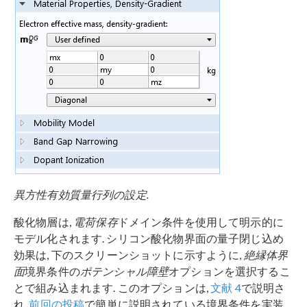
異方性有効質量行列の設定.
酸化物層は,
電荷保存
ドメイン条件を使用して明示的に
モデル化されます. シリコン酸化物界面の量子閉じ込め
効果は, 下のスクリーンショットに示すように,
絶縁体界
面
境界条件の
ポテンシャル障壁
オプションを選択するこ
とで組み込まれます. このオプションは,
文献 4
で説明さ
れ,
前回の投稿
で簡単に説明されている境界条件を実装