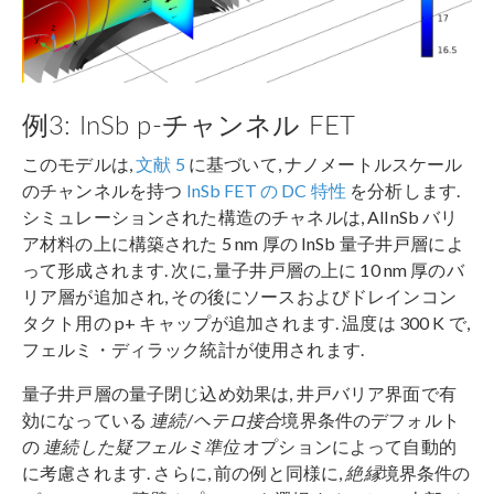
例3: InSb p-チャンネル FET
このモデルは,
文献 5
に基づいて, ナノメートルスケール
のチャンネルを持つ
InSb FET の DC 特性
を分析します.
シミュレーションされた構造のチャネルは, AlInSb バリ
ア材料の上に構築された 5 nm 厚の InSb 量子井戸層によ
って形成されます. 次に, 量子井戸層の上に 10 nm 厚のバ
リア層が追加され, その後にソースおよびドレインコン
タクト用の p+ キャップが追加されます. 温度は 300 K で,
フェルミ・ディラック統計が使用されます.
量子井戸層の量子閉じ込め効果は, 井戸バリア界面で有
効になっている
連続/ヘテロ接合
境界条件のデフォルト
の
連続した疑フェルミ準位
オプションによって自動的
に考慮されます. さらに, 前の例と同様に,
絶縁
境界条件の