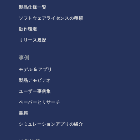
製品仕様一覧
化学
ソフトウェアライセンスの種類
バッテリデザイン
化学反応工学
動作環境
燃料電池＆電解槽
リリース履歴
腐食＆防食
事例
電気化学
モデル & アプリ
構造と音響
製品デモビデオ
MEMSと圧電デバイス
ユーザー事例集
材料モデル
ペーパーとリサーチ
構造ダイナミクス
書籍
構造力学
音響と振動
シミュレーションアプリの紹介
流体および熱