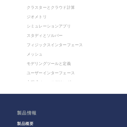
クラスターとクラウド計算
ジオメトリ
シミュレーションアプリ
スタディとソルバー
フィジックスインターフェース
メッシュ
モデリングツールと定義
ユーザーインターフェース
方程式ベースモデリング
最適化
材料
結果と可視化
製品情報
今日の科学
製品概要