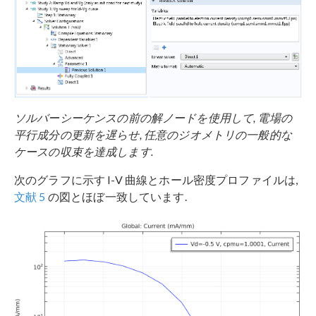
ソルバーシーケンスの
前の解ノードを使用して, 電場の
平行成分の更新を遅らせ, 任意のジオメトリの一般的な
ケースの収束を達成します.
次のグラフに示す I-V 曲線とホール密度プロファイルは,
文献 5
の図とほぼ一致しています.