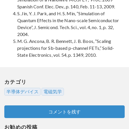
Spanish Conf. Elec. Dev., p. 140, Feb. 11-13, 2009.
S. Jin, Y. J. Park, and H. S. Min, “Simulation of
Quantum Effects in the Nano-scale Semiconductor
Device”, J. Semicond. Tech. Sci., vol. 4, no. 1, p. 32,
2004.
M. G. Ancona, B. R. Bennett, J. B. Boos, “Scaling
projections for Sb-based p-channel FETs,” Solid-
State Electronics, vol. 54, p. 1349, 2010.
カテゴリ
半導体デバイス
電磁気学
コメントを残す
お勧めの投稿