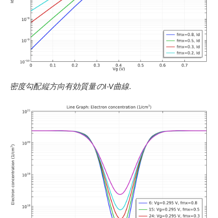
密度勾配縦方向有効質量のI-V曲線.