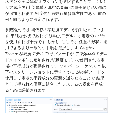
ポテンシャル障壁
オプションを選択することで, 上部バ
リア層境界 (上部障壁と真空の界面) の量子閉じ込め効果
が追加されます. 密度勾配有効質量は異方性であり, 前の
例と同じように設定されます.
参照論文では, 場依存の移動度モデルが採用されていま
す. 単純な形状であれば, 移動度モデルには電場の x 成分
を使用すれば十分です. しかし, ここでは, 任意の形状に適
用できるより一般的な手順を選択します.
Caughey-
Thomas 移動度モデル (E)
サブノードが
半導体材料モデル
ドメイン条件に追加され, 移動度モデルで使用される電
場の平行成分が提供されます. ソルバーシーケンスは, 以
下のスクリーンショットに示すように,
前の解
ノードを
使用して電場の平行成分の更新を遅らせることで, 結果
として得られる高度に結合したシステムの収束を達成す
るために調整されます.