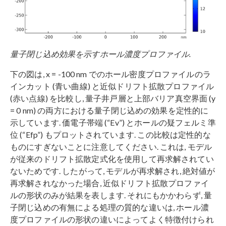
量子閉じ込め効果を示すホール濃度プロファイル.
下の図は, x = -100 nm でのホール密度プロファイルのラ
インカット (青い曲線) と近似ドリフト拡散プロファイル
(赤い点線) を比較し, 量子井戸層と上部バリア真空界面 (y
= 0 nm) の両方における量子閉じ込めの効果を定性的に
示しています. 価電子帯端 (“Ev”) とホールの疑フェルミ準
位 (“Efp”) もプロットされています. この比較は定性的な
ものにすぎないことに注意してください. これは, モデル
が従来のドリフト拡散定式化を使用して再求解されてい
ないためです. したがって, モデルが再求解され, 絶対値が
再求解されなかった場合, 近似ドリフト拡散プロファイ
ルの形状のみが結果を表します. それにもかかわらず, 量
子閉じ込めの有無による処理の質的な違いは, ホール濃
度プロファイルの形状の違いによってよく特徴付けられ