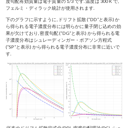
度勾配有効質量は電子質量の 1/3 です. 温度は 300 K で,
フェルミ・ディラック統計が使用されます.
下のグラフに示すように, ドリフト拡散 (“DD”と表示) か
ら得られる電子濃度分布には明らかに量子閉じ込めの効
果が欠けており, 密度勾配 (“DG”と表示) から得られる電
子濃度分布はシュレーディンガー・ポアソン方程式
(“SP”と表示) から得られる電子濃度分布に非常に近いで
す.
従来のドリフト拡散定式化 (DD), 密度勾配理論 (DG), シュ