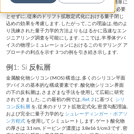
前回のブログ
では, 密度勾配理論 (
文献 1
) について簡単に
紹介しました. この理論は, 過度の追加計算コストを必要
とせずに, 従来のドリフト拡散定式化における量子閉じ
込めの効果を考慮します. したがって, この理論は, 他のよ
り洗練された量子力学的方法よりもはるかに迅速なエン
ジニアリング調査を可能にします. ここでは, 半導体デバ
イスの物理シミュレーションにおけるこのモデリング ア
プローチの利点を示す 3 つの例を引き続き示します.
例1: Si 反転層
金属酸化物シリコン (MOS) 構造は, 多くのシリコン平面
デバイスの基本的な構成要素です. 酸化物シリコン界面
の下の反転層は, さまざまな手法を使用して広範に研究
されてきました. この最初の例では,
Ref. 2
に基づく
シリ
コン反転層
を, 従来のドリフト拡散定式化, 密度勾配理論,
および完全に量子力学的な
シュレーディンガー・ポアソ
ン方程式
を使用してシミュレートします. ゲート酸化物
の厚さは 3.1 nm, ドーピング濃度は 3.8e16 1/cm3 です. 密