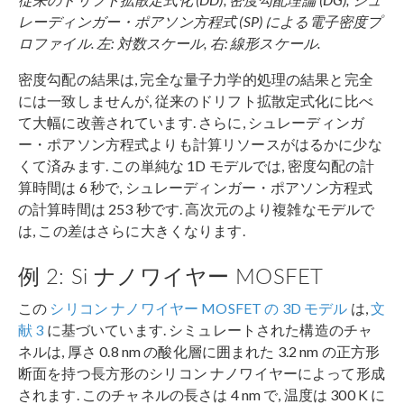
レーディンガー・ポアソン方程式 (SP) による電子密度プ
ロファイル. 左: 対数スケール, 右: 線形スケール.
密度勾配の結果は, 完全な量子力学的処理の結果と完全
には一致しませんが, 従来のドリフト拡散定式化に比べ
て大幅に改善されています. さらに, シュレーディンガ
ー・ポアソン方程式よりも計算リソースがはるかに少な
くて済みます. この単純な 1D モデルでは, 密度勾配の計
算時間は 6 秒で, シュレーディンガー・ポアソン方程式
の計算時間は 253 秒です. 高次元のより複雑なモデルで
は, この差はさらに大きくなります.
例 2: Si ナノワイヤー MOSFET
この
シリコン ナノワイヤー MOSFET の 3D モデル
は,
文
献 3
に基づいています. シミュレートされた構造のチャ
ネルは, 厚さ 0.8 nm の酸化層に囲まれた 3.2 nm の正方形
断面を持つ長方形のシリコン ナノワイヤーによって形成
されます. このチャネルの長さは 4 nm で, 温度は 300 K に