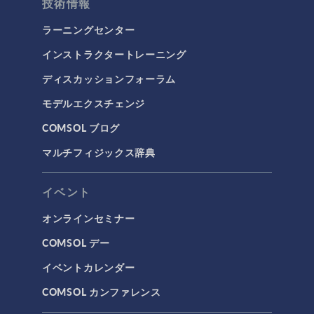
技術情報
マイクロフルイディクス
ラーニングセンター
伝熱
インストラクタートレーニング
分子流
ディスカッションフォーラム
多孔質材料流れ
モデルエクスチェンジ
流体流れの粒子追跡
COMSOL ブログ
計算流体力学（CFD）
マルチフィジックス辞典
電磁気学
RF＆マイクロ波工学
イベント
プラズマ物理
オンラインセミナー
低周波電磁気学
COMSOL デー
光線光学
イベントカレンダー
半導体デバイス
COMSOL カンファレンス
波動光学