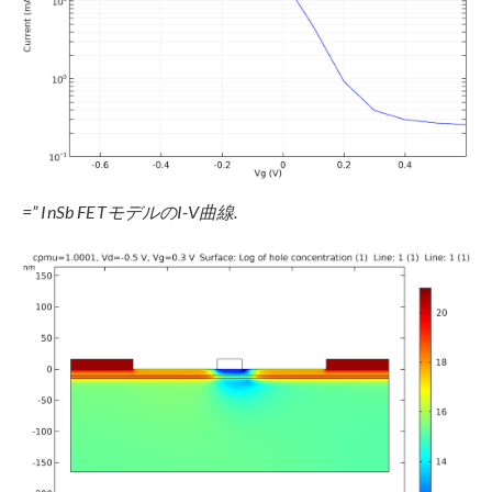
=” InSb FETモデルのI-V曲線.