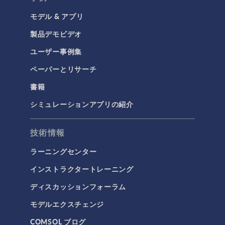
モデル & アプリ
構造と音響
製品デモビデオ
MEMSと圧電デバイス
ユーザー事例集
材料モデル
ペーパーとリサーチ
構造ダイナミクス
構造力学
書籍
音響と振動
シミュレーションアプリの紹介
流体および熱
技術情報
マイクロフルイディクス
ラーニングセンター
伝熱
インストラクタートレーニング
分子流
ディスカッションフォーラム
多孔質材料流れ
モデルエクスチェンジ
流体流れの粒子追跡
COMSOL ブログ
計算流体力学（CFD）