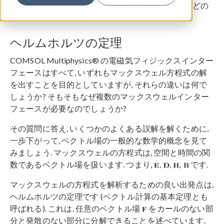
介し, COMSOL Multiphysics® ソフトウェアでいつどの
ように使用するかについてご説明します.
ヘルムホルツの定理
COMSOL Multiphysics® の電磁気フィジックスインター
フェースはすべて, いずれもマックスウェル方程式の解
を出すことを目的としていますが, それらの違いは何で
しょうか? そもそもなぜ複数のマックスウェルインター
フェースが必要なのでしょうか?
その質問に答え, いくつかのよくある誤解を解くために,
一歩下がって, ベクトル場の一般的な数学的概念を見て
みましょう. マックスウェルの方程式は, 空間と時間の関
数であるベクトル場を扱います. つまり,
,
,
,
です.
マックスウェルの方程式を解析するための良い出発点は,
ヘルムホルツの定理です (ベクトル計算の基本定理とも
呼ばれる). これは, 任意のベクトル場
をカールのない部
分と発散のない部分に分解できることを述べています.