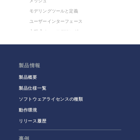
メッシュ
モデリングツールと定義
ユーザーインターフェース
方程式ベースモデリング
最適化
材料
結果と可視化
製品情報
今日の科学
製品概要
製品仕様一覧
化学
ソフトウェアライセンスの種類
バッテリデザイン
化学反応工学
動作環境
燃料電池＆電解槽
リリース履歴
腐食＆防食
事例
電気化学