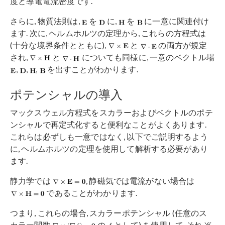
度と導電電流密度です.
さらに, 物質法則は,
を
に,
を
に一意に関連付け
ます. 次に, ヘルムホルツの定理から, これらの方程式は
(十分な境界条件とともに),
と
の両方が規定
され,
と
についても同様に, 一意のベクトル場
,
,
,
を出すことがわかります.
ポテンシャルの導入
マックスウェル方程式をスカラーおよびベクトルのポテ
ンシャルで再定式化すると便利なことがよくあります.
これらは必ずしも一意ではなく, 以下でご説明するよう
に, ヘルムホルツの定理を使用して解析する必要があり
ます.
静力学では
, 静磁気では電流がない場合は
であることがわかります.
つまり, これらの場合, スカラーポテンシャル (任意のス
カラー関数
の
として) を使用して, それぞ