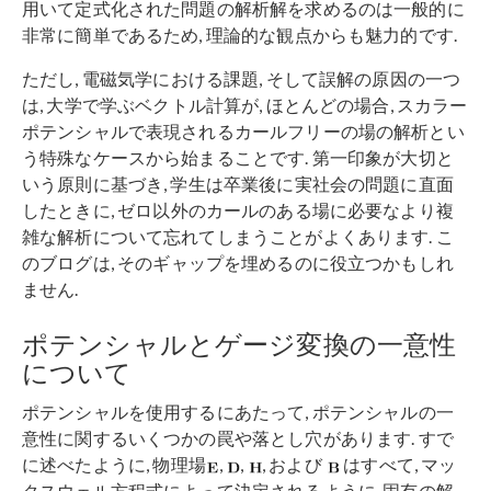
用いて定式化された問題の解析解を求めるのは一般的に
非常に簡単であるため, 理論的な観点からも魅力的です.
ただし, 電磁気学における課題, そして誤解の原因の一つ
は, 大学で学ぶベクトル計算が, ほとんどの場合, スカラー
ポテンシャルで表現されるカールフリーの場の解析とい
う特殊なケースから始まることです. 第一印象が大切と
いう原則に基づき, 学生は卒業後に実社会の問題に直面
したときに, ゼロ以外のカールのある場に必要なより複
雑な解析について忘れてしまうことがよくあります. こ
のブログは, そのギャップを埋めるのに役立つかもしれ
ません.
ポテンシャルとゲージ変換の一意性
について
ポテンシャルを使用するにあたって, ポテンシャルの一
意性に関するいくつかの罠や落とし穴があります. すで
に述べたように, 物理場
,
,
, および
はすべて, マッ
クスウェル方程式によって決定されるように, 固有の解