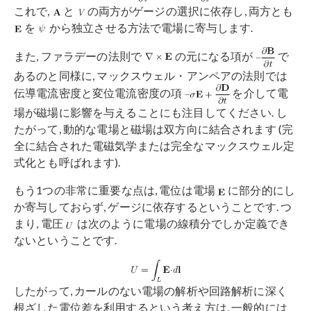
これで,
と
の両方がゲージの選択に依存し, 両方とも
を
から独立させる方法で電場に寄与します.
また, ファラデーの法則で
の元になる項が
で
あるのと同様に, マックスウェル・アンペアの法則では
伝導電流密度と変位電流密度の項
を介して電
場が磁場に影響を与えることにも注目してください. し
たがって, 動的な電場と磁場は双方向に結合されます (完
全に結合された電磁気学または完全なマックスウェル定
式化とも呼ばれます).
もう1つの非常に重要な点は, 電位は電場
に部分的にし
か寄与しておらず, ゲージに依存するということです. つ
まり, 電圧
は次のように電場の線積分でしか定義でき
ないということです.
したがって, カールのない電場の解析や回路解析に深く
根ざした電位差を利用するという考え方は, 一般的には