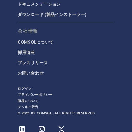
ドキュメンテーション
AC/DCモジュール
ダウンロード (製品インストーラー)
CAD インポートモジュール
CFD モジュール
会社情報
CFDモジュール
COMSOLについて
IoT
採用情報
MEMS モジュール
プレスリリース
MEMSモジュール
お問い合わせ
RF モジュール
RFモジュール
ログイン
カンファレンス
プライバシーポリシー
商標について
コンファレンス
クッキー設定
シリコンフォトニクス
© 2026 BY COMSOL. ALL RIGHTS RESERVED
スポーツの物理