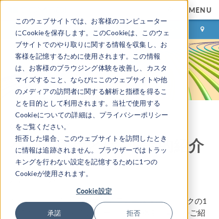
MENU
このウェブサイトでは、お客様のコンピューター
ログイン
お問い合わせ
にCookieを保存します。このCookieは、このウェ
ブサイトでのやり取りに関する情報を収集し、お
客様を記憶するために使用されます。この情報
は、お客様のブラウジング体験を改善し、カスタ
マイズすること、ならびにこのウェブサイトや他
のメディアの訪問者に関する解析と指標を得るこ
とを目的として利用されます。当社で使用する
Cookieについての詳細は、プライバシーポリシー
COMSOL ブログ
をご覧ください。
拒否した場合、このウェブサイトを訪問したとき
ゲージ固定とは? 理論的紹介
に情報は追跡されません。ブラウザーではトラッ
キングを行わない設定を記憶するために1つの
By
Magnus Olsson
Cookieが使用されます。
2020年 3月 24日
Cookie設定
ゲージ固定は, 計算電磁気学で最も興味深いトピックの1
つです. このブログでは, ゲージ固定の概要と背景をご紹
承諾
拒否