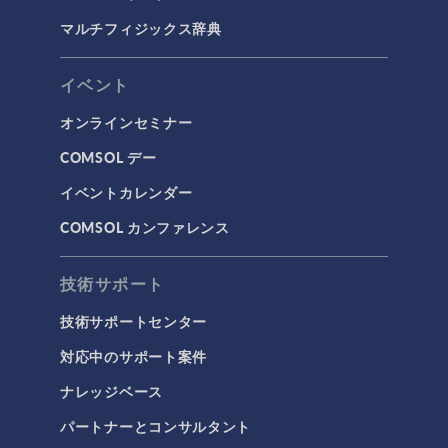
マルチフィジックス辞典
電磁気学
RF＆マイクロ波工学
イベント
プラズマ物理
オンラインセミナー
低周波電磁気学
COMSOL デー
光線光学
イベントカレンダー
半導体デバイス
COMSOL カンファレンス
波動光学
荷電粒子追跡
技術サポート
タグ
技術サポートセンター
対応中のサポート案件
ナレッジベース
3Dプリンティング
パートナーとコンサルタント
AC/DC モジュール