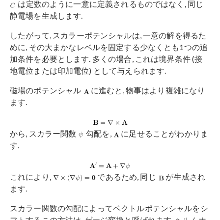
は定数のように一意に定義されるものではなく, 同じ
静電場を生成します.
したがって, スカラーポテンシャルは, 一意の解を得るた
めに, その大まかなレベルを固定する少なくとも1つの追
加条件を必要とします. 多くの場合, これは境界条件 (接
地電位または印加電位) として与えられます.
磁場のポテンシャル
に進むと, 物事はより複雑になり
ます.
から, スカラー関数
勾配を,
に足せることがわかりま
す.
これにより,
であるため, 同じ
が生成され
ます.
スカラー関数の勾配によってベクトルポテンシャルをシ
フトするこの方法は, ゲージ変換と呼ばれます. ヘルムホ