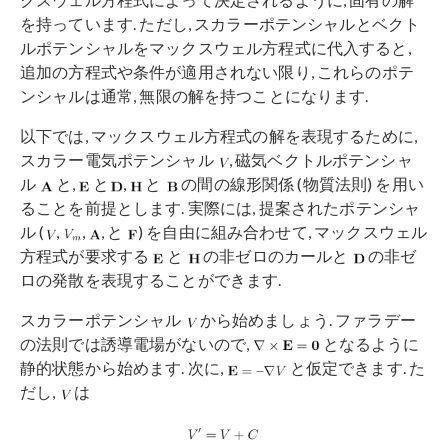
を持っています. ただし, スカラーポテンシャルとベクト
ルポテンシャルをマックスウェル方程式に代入すると,
追加の方程式や条件が適用されない限り, これらのポテ
ンシャルは通常, 無限の解を持つことになります.
以下では, マックスウェル方程式の解を表現するために,
スカラー電気ポテンシャル
, 磁気ベクトルポテンシャ
ル
と,
と
,
と
の間の線形関係 (物質法則) を用い
ることを前提とします. 実際には, 提案されたポテンシャ
ル (
,
,
, と
) を自由に組み合わせて, マックスウェル
方程式が要求する
と
の非ゼロのカールと
の非ゼ
ロの発散を表現することができます.
スカラーポテンシャル
から始めましょう. ファラデー
の法則では誘導電場がないので,
となるように
静的状態から始めます. 次に,
と仮定できます. た
だし,
は