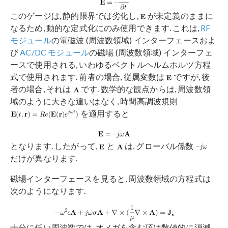
このゲージは, 静的限界では劣化し,
が未定義のままに
なるため, 動的な定式化にのみ使用できます. これは,
RF
モジュール
の電磁波 (周波数領域) インターフェースおよ
び
AC/DC モジュール
の磁場 (周波数領域) インターフェ
ースで使用される, いわゆるベクトルヘルムホルツ方程
式で使用されます. 前者の場合, 従属変数は
ですが, 後
者の場合, それは
です. 数学的な観点からは, 周波数領
域のように大きな違いはなく, 時間高調波規則
を適用すると
となります. したがって,
と
は, グローバル係数
だけが異なります.
磁場インターフェースを見ると, 周波数領域の方程式は
次のようになります.
十分に低い周波数では, オメガを含む項は数値的に消滅