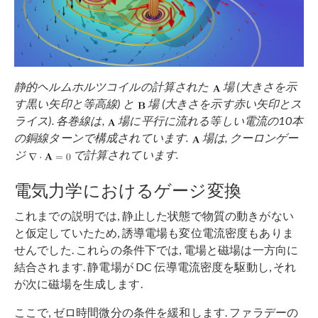
静的ヘルムホルツコイルの計算された
場 (大きさを示
す黒い矢印と等高線) と
場 (大きさを示す赤い矢印とス
ライス). 各巻線は,
場に平行に流れる等しい電流の10本
の銅線ターンで構成されています.
場は, クーロンゲー
ジ
で計算されています.
電気力学におけるゲージ変換
これまでの説明では, 静止した状態で物質の動きがない
と仮定していたため, 誘導電場も変位電流密度もありま
せんでした. これらの条件下では, 電場と磁場は一方向に
結合されます. 静電場が DC 伝導電流密度を駆動し, それ
が次に磁場を生成します.
ここで, ゼロ時間微分の条件を緩和します. ファラデーの