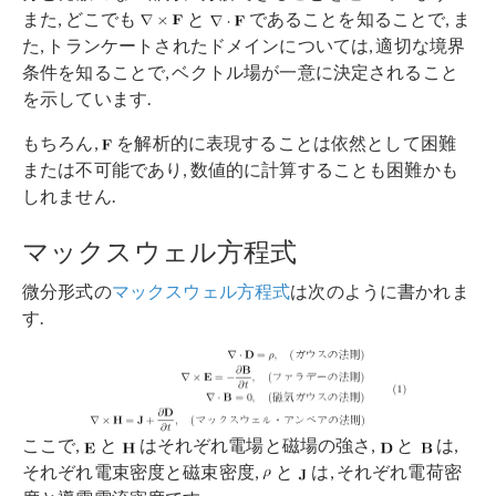
また, どこでも
と
であることを知ることで, ま
た, トランケートされたドメインについては, 適切な境界
条件を知ることで, ベクトル場が一意に決定されること
を示しています.
もちろん,
を解析的に表現することは依然として困難
または不可能であり, 数値的に計算することも困難かも
しれません.
マックスウェル方程式
微分形式の
マックスウェル方程式
は次のように書かれま
す.
ここで,
と
はそれぞれ電場と磁場の強さ,
と
は,
それぞれ電束密度と磁束密度,
と
は, それぞれ電荷密