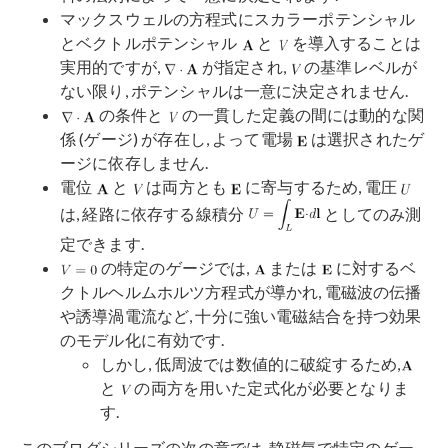
マックスウェルの方程式にスカラーポテンシャル
とベクトルポテンシャル
と
を導入することは
実用的ですが,
が指定され,
の基準レベルが
ない限り, ポテンシャルは一意に決定されません.
の条件と
の一貫した定義の間には動的な関
係 (ゲージ) が存在し, よって電場
は選択されたゲ
ージに依存しません.
電位
と
は両方とも
に寄与するため, 電圧
は, 経路に依存する線積分
としてのみ測
定できます.
の特定のゲージでは,
または
に対するベ
クトルヘルムホルツ方程式が導かれ, 電磁波の伝播
や誘導渦電流など, 十分に強い電磁結合を持つ効果
のモデル化に有効です.
しかし, 低周波では数値的に破綻するため,
と
の両方を用いた定式化が必要となりま
す.
このブログシリーズの次の章では, 静磁気で特定のゲー