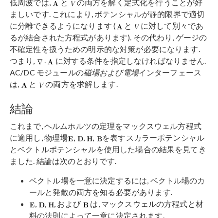
低周波では,
と
の両方を解く定式化を行うことが好
ましいです. これにより, ポテンシャルが静的限界で適切
に分離できるようになります (
と
に対して別々であ
るが結合された方程式があります). その代わり, ゲージの
不確定性を扱うための明示的な対策が必要になります.
つまり,
に対する条件を指定しなければなりません.
AC/DC モジュールの
磁場および電場
インターフェース
は,
と
の両方を求解します.
結論
これまで, ヘルムホルツの定理をマックスウェル方程式
に適用し, 物理場
,
,
,
を表すスカラーポテンシャル
とベクトルポテンシャルを使用した場合の結果を見てき
ました. 結論は次のとおりです.
ベクトル場を一意に決定するには, ベクトル場のカ
ールと発散の両方を知る必要があります.
,
,
, および
は, マックスウェルの方程式と材
料の法則によって一意に決定されます.