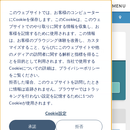
MENU
このウェブサイトでは、お客様のコンピューター
ログイン
お問い合わせ
にCookieを保存します。このCookieは、このウェ
ブサイトでのやり取りに関する情報を収集し、お
客様を記憶するために使用されます。この情報
Simulare sistemi elettrici di
は、お客様のブラウジング体験を改善し、カスタ
マイズすること、ならびにこのウェブサイトや他
potenza - Versione registrata
のメディアの訪問者に関する解析と指標を得るこ
とを目的として利用されます。当社で使用する
Cookieについての詳細は、プライバシーポリシー
Tenuto in diretta il giorno
8 ottobre 2025
をご覧ください。
拒否した場合、このウェブサイトを訪問したとき
GUARDA IL WEBINAR
に情報は追跡されません。ブラウザーではトラッ
キングを行わない設定を記憶するために1つの
Cookieが使用されます。
Cookie設定
TORNA AL CALENDARIO EVENTI
承諾
拒否