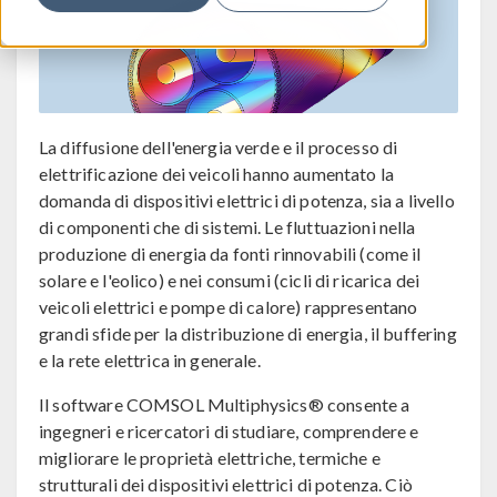
La diffusione dell'energia verde e il processo di
elettrificazione dei veicoli hanno aumentato la
domanda di dispositivi elettrici di potenza, sia a livello
di componenti che di sistemi. Le fluttuazioni nella
produzione di energia da fonti rinnovabili (come il
solare e l'eolico) e nei consumi (cicli di ricarica dei
veicoli elettrici e pompe di calore) rappresentano
grandi sfide per la distribuzione di energia, il buffering
e la rete elettrica in generale.
Il software COMSOL Multiphysics® consente a
ingegneri e ricercatori di studiare, comprendere e
migliorare le proprietà elettriche, termiche e
strutturali dei dispositivi elettrici di potenza. Ciò