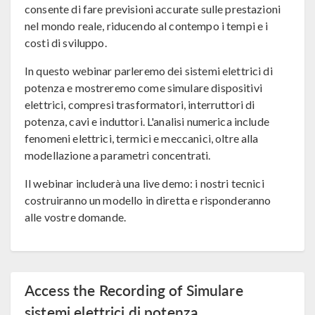
consente di fare previsioni accurate sulle prestazioni
nel mondo reale, riducendo al contempo i tempi e i
costi di sviluppo.
In questo webinar parleremo dei sistemi elettrici di
potenza e mostreremo come simulare dispositivi
elettrici, compresi trasformatori, interruttori di
potenza, cavi e induttori. L'analisi numerica include
fenomeni elettrici, termici e meccanici, oltre alla
modellazione a parametri concentrati.
Il webinar includerà una live demo: i nostri tecnici
costruiranno un modello in diretta e risponderanno
alle vostre domande.
Access the Recording of Simulare
sistemi elettrici di potenza