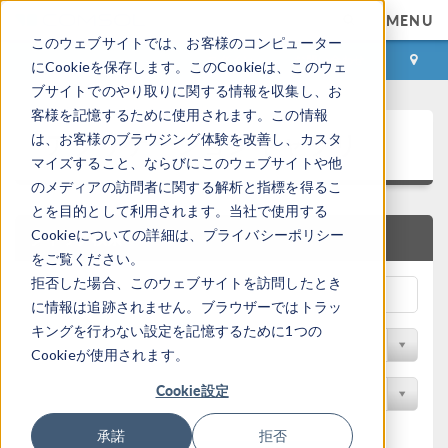
MENU
このウェブサイトでは、お客様のコンピューター
ログイン
お問い合わせ
にCookieを保存します。このCookieは、このウェ
ブサイトでのやり取りに関する情報を収集し、お
客様を記憶するために使用されます。この情報
アプリケーションギャラリ
は、お客様のブラウジング体験を改善し、カスタ
マイズすること、ならびにこのウェブサイトや他
のメディアの訪問者に関する解析と指標を得るこ
とを目的として利用されます。当社で使用する
Cookieについての詳細は、プライバシーポリシー
クイック検索
をご覧ください。
拒否した場合、このウェブサイトを訪問したとき
に情報は追跡されません。ブラウザーではトラッ
キングを行わない設定を記憶するために1つの
分野でフィルター
Cookieが使用されます。
Cookie設定
製品名で検索
承諾
拒否