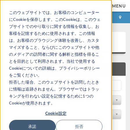
MENU
このウェブサイトでは、お客様のコンピューター
ログイン
お問い合わせ
にCookieを保存します。このCookieは、このウェ
ブサイトでのやり取りに関する情報を収集し、お
客様を記憶するために使用されます。この情報
アプリケーションギャラリ
は、お客様のブラウジング体験を改善し、カスタ
マイズすること、ならびにこのウェブサイトや他
のメディアの訪問者に関する解析と指標を得るこ
とを目的として利用されます。当社で使用する
Cookieについての詳細は、プライバシーポリシー
クイック検索
をご覧ください。
拒否した場合、このウェブサイトを訪問したとき
に情報は追跡されません。ブラウザーではトラッ
キングを行わない設定を記憶するために1つの
分野でフィルター
Cookieが使用されます。
Cookie設定
製品名で検索
承諾
拒否