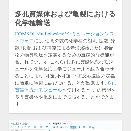
多孔質媒体および亀裂における
化学種輸送
®
COMSOL Multiphysics
シミュレーションソフ
トウェア
には, 任意の数の化学種の対流, 拡散, 分
散, 吸着, および揮発による希薄溶液または混合
物の物質輸送を定義するための直感的な機能が
含まれています. これらは, 多孔質媒体流れモジ
ュールを化学反応工学モジュールと組み合わせ
ることにより, 可逆, 不可逆, 平衡反応速度の定義
に簡単に容易に結びつけることが出来ます.
多孔
質媒体流れモジュール
を使用すると, この機能を
多孔質媒体や亀裂にまで拡張することができま
す.