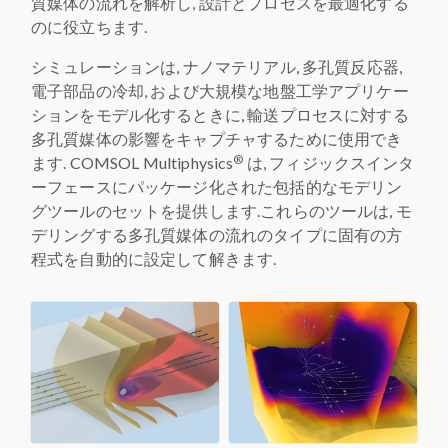
質媒体の流れを解析し, 設計とプロセスを最適化する
のに役立ちます.
シミュレーションは, ナノマテリアル, 多孔質反応器,
電子部品の冷却, および大規模な地盤工学アプリケー
ションをモデル化するときに, 輸送プロセスに対する
多孔質媒体の影響をキャプチャするために使用でき
®
ます. COMSOL Multiphysics
は, フィジックスインタ
ーフェースにパッケージ化された包括的なモデリン
グツールのセットを提供します.これらのツールは, モ
デリングする多孔質媒体の流れのタイプに固有の方
程式を自動的に設定して解きます.