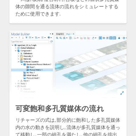
体の隙間を通る流体の流れをシミュレートする
ために使用できます.
可変飽和多孔質媒体の流れ
リチャーズの式は, 部分的に飽和した多孔質媒体
内の水の動きを説明し, 流体が多孔質媒体を通っ
て移動し, 一部の細孔を満たし, 他の細孔を排出