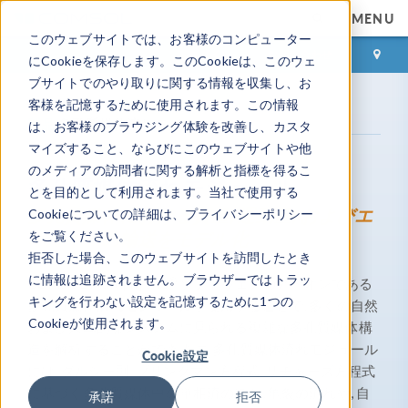
MENU
このウェブサイトでは、お客様のコンピューター
ログイン
お問い合わせ
にCookieを保存します。このCookieは、このウェ
ブサイトでのやり取りに関する情報を収集し、お
客様を記憶するために使用されます。この情報
製品
多孔質媒体流れモジュール
は、お客様のブラウジング体験を改善し、カスタ
マイズすること、ならびにこのウェブサイトや他
のメディアの訪問者に関する解析と指標を得るこ
多孔質媒体流れモジュール
とを目的として利用されます。当社で使用する
多孔質媒体における質量, 運動量, およびエ
Cookieについての詳細は、プライバシーポリシー
をご覧ください。
ネルギーの輸送をモデル化
拒否した場合、このウェブサイトを訪問したとき
に情報は追跡されません。ブラウザーではトラッ
®
COMSOL Multiphysics
ソフトウェアのアドオンである
キングを行わない設定を記憶するために1つの
多孔質媒体流れモジュールを使用することで, 多くの自然
Cookieが使用されます。
および人工的なシステムに見られる複雑な多孔質媒体構
造を解析することができます. 多孔質媒体流れモジュール
Cookie設定
には, ダルシー則, ブリンクマン方程式, リチャーズ方程式
に基づく多孔質媒体中の単相流のほか, 亀裂の流れや, 自
承諾
拒否