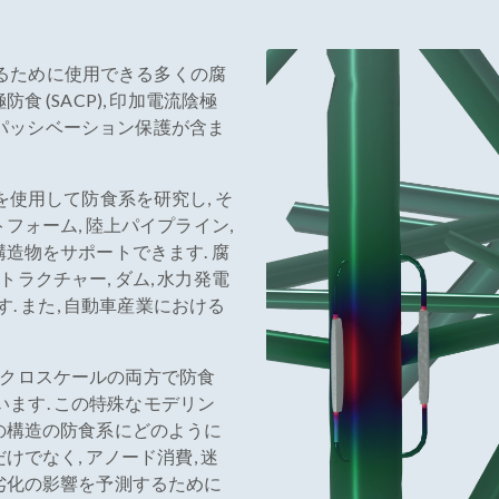
るために使用できる多くの腐
食 (SACP), 印加電流陰極
び陽極パッシベーション保護が含ま
使用して防食系を研究し, そ
トフォーム, 陸上パイプライン,
構造物をサポートできます. 腐
ラクチャー, ダム, 水力発電
す. また, 自動車産業における
マクロスケールの両方で防食
ます. この特殊なモデリン
他の構造の防食系にどのように
けでなく, アノード消費, 迷
グ劣化の影響を予測するために