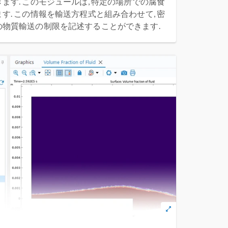
ます. このモジュールは, 特定の場所での腐食
す. この情報を輸送方程式と組み合わせて, 密
物質輸送の制限を記述することができます.