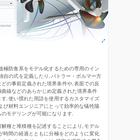
 陰極防食系をモデル化するための専用のイン
 独自の式を定義したり, バトラー・ボルマー方
どの事前定義された境界条件や, 表面での反
極曲線などのあらかじめ定義された境界条件
す. 使い慣れた用語を使用するカスタマイズ
および材料エンジニアにとって効率的な犠牲陽
のモデリングが可能になります.
解種と堆積種を記述することにより, モデル
らが時間の経過とともに分極をどのように変化