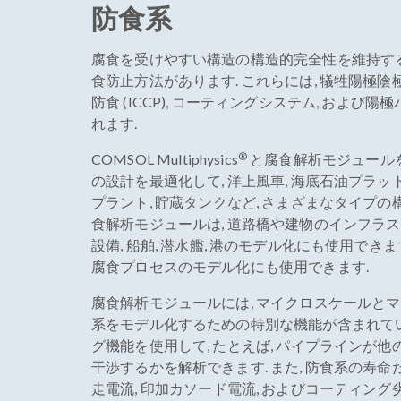
防食系
腐食を受けやすい構造の構造的完全性を維持す
食防止方法があります. これらには, 犠牲陽極陰極防
防食 (ICCP), コーティングシステム, およ
れます.
®
COMSOL Multiphysics
と腐食解析モジュールを
の設計を最適化して, 洋上風車, 海底石油プラッ
プラント, 貯蔵タンクなど, さまざまなタイプの
食解析モジュールは, 道路橋や建物のインフラスト
設備, 船舶, 潜水艦, 港のモデル化にも使用できま
腐食プロセスのモデル化にも使用できます.
腐食解析モジュールには, マイクロスケールと
系をモデル化するための特別な機能が含まれてい
グ機能を使用して, たとえば, パイプラインが
干渉するかを解析できます. また, 防食系の寿命だ
走電流, 印加カソード電流, およびコーティン