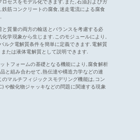
プロセスをモデル化できます. また, 石油およびガ
 鉄筋コンクリートの腐食, 迷走電流による腐食
.
電荷と質量の両方の輸送とバランスを考慮する必
気化学現象から生じます. このモジュールにより,
, バルク電解質条件を簡単に定義できます. 電解質
料, または液体電解質として説明できます.
ットフォームの基礎となる機能により, 腐食解析
品と組み合わせて, 熱伝達や構造力学などの連
このマルチフィジックスモデリング機能は, コン
CC) や酸化物ジャッキなどの問題に関連する現象