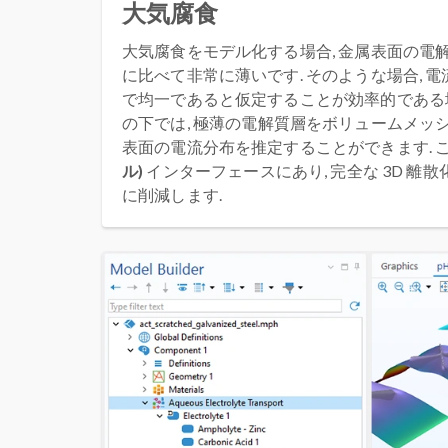
大気腐食
大気腐食をモデル化する場合, 金属表面の電解
に比べて非常に薄いです. そのような場合, 
で均一であると仮定することが効率的である場
の下では, 極薄の電解質層をボリュームメッ
表面の電流分布を推定することができます. 
ル)
インターフェースにあり, 完全な 3D 離
に削減します.