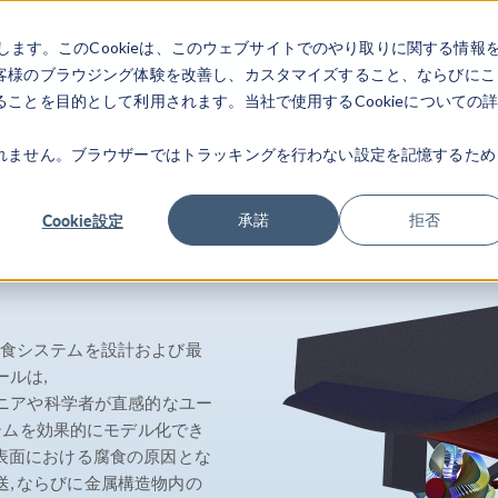
します。このCookieは、このウェブサイトでのやり取りに関する情報
製品
業界
ビデオギャラリ
客様のブラウジング体験を改善し、カスタマイズすること、ならびにこ
ことを目的として利用されます。当社で使用するCookieについての
れません。ブラウザーではトラッキングを行わない設定を記憶するため
Cookie設定
承諾
拒否
ル
 防食システムを設計および最
ールは,
ジニアや科学者が直感的なユー
テムを効果的にモデル化でき
属表面における腐食の原因とな
送, ならびに金属構造物内の