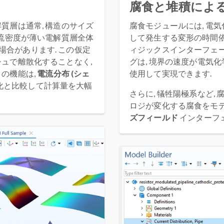
腐食と堆積によ
質層は通常, 構造のサイズ
腐食モジュールには, 電
電流密度が薄い電解質層全体
して発生する変形の時間
合があります. この仮定
ィジックスインターフェー
シュで離散化することなく,
グは, 境界の速度が電気
この機能は,
電流分布 (シェ
使用して実現できます.
散化と比較して計算量を大幅
さらに, 犠牲陽極系など
ロジが変化する腐食をモデ
ズフィールド
インターフ