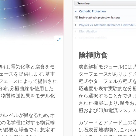
陰極防食
は, 電気化学と腐食をモ
腐食解析モジュールには,
ースを提供します. 基本
ターフェースがあります.
ターフェースによって提供され
程式やターフェル方程式な
分布, 分極曲線を使用した
応速度を表す実験的な分
う物質輸送効果をモデル化
から選択することができま
された機能により, 腐食
極および印加電流システム
レベルが異なるため, オ
数の化学種に対する物質輸
カソードとアノード上の溶
必要な場合でも, 想定す
は石灰質堆積物と, これ