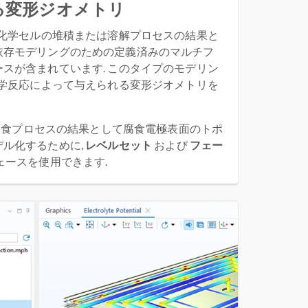
る変形ジオメトリ
気化学セルの堆積または溶解プロセスの結果と
依存モデリングのための定義済みのマルチフ
スが含まれています. このタイプのモデリン
化学反応によって与えられる変形ジオメトリを
, 腐食プロセスの結果として腐食電極表面のトポ
ル化するために,
レベルセット
および
フェー
ェースを使用できます.