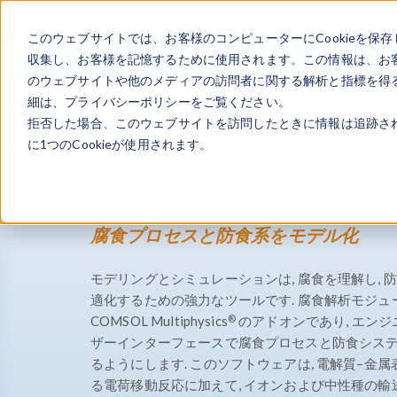
このウェブサイトでは、お客様のコンピューターにCookieを保存
収集し、お客様を記憶するために使用されます。この情報は、お
のウェブサイトや他のメディアの訪問者に関する解析と指標を得る
細は、プライバシーポリシーをご覧ください。
拒否した場合、このウェブサイトを訪問したときに情報は追跡さ
製品
腐食解析モジュール
に1つのCookieが使用されます。
腐食解析モジュー
腐食プロセスと防食系をモデル化
モデリングとシミュレーションは, 腐食を理解し,
適化するための強力なツールです. 腐食解析モジュ
®
COMSOL Multiphysics
のアドオンであり, エン
ザーインターフェースで腐食プロセスと防食シス
るようにします. このソフトウェアは, 電解質–金
る電荷移動反応に加えて, イオンおよび中性種の輸