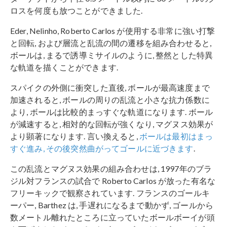
ロスを何度も放つことができました.
Eder, Nelinho, Roberto Carlos が使用する非常に強い打撃
と回転, および層流と乱流の間の遷移を組み合わせると,
ボールは, まるで誘導ミサイルのように, 整然とした特異
な軌道を描くことができます.
スパイクの外側に衝突した直後, ボールが最高速度まで
加速されると, ボールの周りの乱流と小さな抗力係数に
より, ボールは比較的まっすぐな軌道になります. ボール
が減速すると, 相対的な回転が強くなり, マグヌス効果が
より顕著になります. 言い換えると,
ボールは最初はまっ
すぐ進み, その後突然曲がってゴールに近づきます
.
この乱流とマグヌス効果の組み合わせは, 1997年のブラ
ジル対フランスの試合で Roberto Carlos が放った有名な
フリーキックで観察されています. フランスのゴールキ
ーパー, Barthez は, 手遅れになるまで動かず, ゴールから
数メートル離れたところに立っていたボールボーイが頭