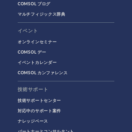
COMSOL ブログ
計算流体力学（CFD）
マルチフィジックス辞典
電磁気学
RF＆マイクロ波工学
イベント
プラズマ物理
オンラインセミナー
低周波電磁気学
COMSOL デー
光線光学
イベントカレンダー
半導体デバイス
COMSOL カンファレンス
波動光学
荷電粒子追跡
技術サポート
タグ
技術サポートセンター
対応中のサポート案件
ナレッジベース
3Dプリンティング
パートナーとコンサルタント