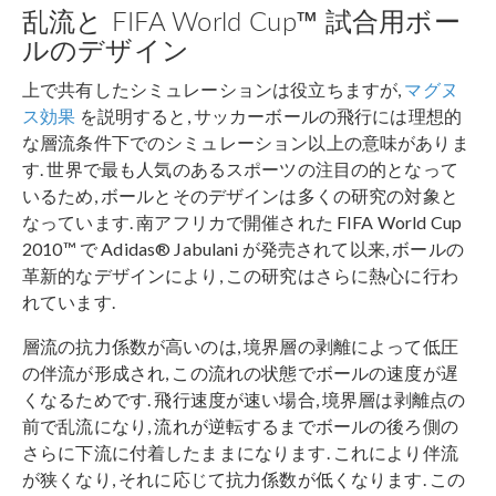
乱流と FIFA World Cup™ 試合用ボー
ルのデザイン
上で共有したシミュレーションは役立ちますが,
マグヌ
ス効果
を説明すると, サッカーボールの飛行には理想的
な層流条件下でのシミュレーション以上の意味がありま
す. 世界で最も人気のあるスポーツの注目の的となって
いるため, ボールとそのデザインは多くの研究の対象と
なっています. 南アフリカで開催された FIFA World Cup
2010™ で Adidas® Jabulani が発売されて以来, ボールの
革新的なデザインにより, この研究はさらに熱心に行わ
れています.
層流の抗力係数が高いのは, 境界層の剥離によって低圧
の伴流が形成され, この流れの状態でボールの速度が遅
くなるためです. 飛行速度が速い場合, 境界層は剥離点の
前で乱流になり, 流れが逆転するまでボールの後ろ側の
さらに下流に付着したままになります. これにより伴流
が狭くなり, それに応じて抗力係数が低くなります. この