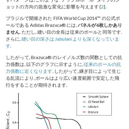
ョットの方向の急激な変化に影響を与えます [
2
].
ブラジルで開催された FIFA World Cup 2014™ の公式ボ
ールである Adidas Brazuca® には,
パネルが6枚しかあり
ません
. ただし, 縫い目の全長は従来のボールと同等です.
さらに,
縫い目の深さは Jabulani よりも深くなっていま
す
.
したがって, Brazuca® のレイノルズ数の関数としての抗
力係数は, 以下のグラフに示すように,
従来のボールの抗
力係数に近くなります
. したがって, 継ぎ目によって生じ
る乱流により, ボールはより広い速度範囲で安定した飛
行をすることが期待されます.