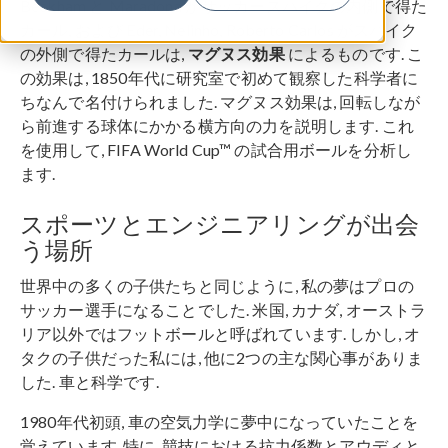
Beckham と Maradona がサッカースパイクの内側で得た
カール, および Eder, Nelinho, Roberto Carlos がスパイク
の外側で得たカールは,
マグヌス効果
によるものです. こ
の効果は, 1850年代に研究室で初めて観察した科学者に
ちなんで名付けられました. マグヌス効果は, 回転しなが
ら前進する球体にかかる横方向の力を説明します. これ
を使用して, FIFA World Cup™ の試合用ボールを分析し
ます.
スポーツとエンジニアリングが出会
う場所
世界中の多くの子供たちと同じように, 私の夢はプロの
サッカー選手になることでした. 米国, カナダ, オーストラ
リア以外ではフットボールと呼ばれています. しかし, オ
タクの子供だった私には, 他に2つの主な関心事がありま
した. 車と科学です.
1980年代初頭, 車の空気力学に夢中になっていたことを
覚えています. 特に, 競技における抗力係数とアウディと