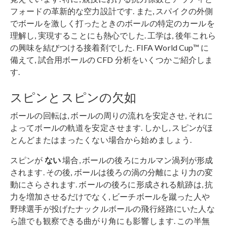
フォードの革新的な空力設計です. また, スパイクの外側
でボールを激しく打ったときのボールの特定のカールを
理解し, 実現することにも熱心でした. 工学は, 後年これら
の興味を結びつける接着剤でした. FIFA World Cup™ に
備えて, 試合用ボールの CFD 分析をいくつかご紹介しま
す.
スピンとスピンの欠如
ボールの回転は, ボールの周りの流れを安定させ, それに
よってボールの軌道を安定させます. しかし, スピンがほ
とんどまたはまったくない場合から始めましょう.
スピンが
ない
場合, ボールの後ろにカルマン渦列が形成
されます. その後, ボールは後ろの渦の分離により力の変
動にさらされます. ボールの後ろに形成される航跡は, 抗
力を増加させるだけでなく, ビーチボールを蹴った人や
野球選手が投げたナックルボールの飛行経路にいた人な
ら誰でも観察できる曲がり角にも影響します. この半無