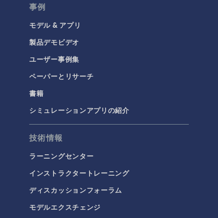
事例
電気化学
モデル & アプリ
構造と音響
製品デモビデオ
MEMSと圧電デバイス
ユーザー事例集
材料モデル
ペーパーとリサーチ
構造ダイナミクス
書籍
構造力学
音響と振動
シミュレーションアプリの紹介
流体および熱
技術情報
マイクロフルイディクス
ラーニングセンター
伝熱
インストラクタートレーニング
分子流
ディスカッションフォーラム
多孔質材料流れ
モデルエクスチェンジ
流体流れの粒子追跡