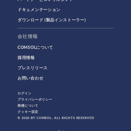
AC/DC モジュール
ドキュメンテーション
AC/DCモジュール
ダウンロード (製品インストーラー)
CAD インポートモジュール
CFD モジュール
会社情報
CFDモジュール
COMSOLについて
IoT
採用情報
MEMS モジュール
プレスリリース
MEMSモジュール
お問い合わせ
RF モジュール
RFモジュール
ログイン
カンファレンス
プライバシーポリシー
商標について
コンファレンス
クッキー設定
シリコンフォトニクス
© 2026 BY COMSOL. ALL RIGHTS RESERVED
スポーツの物理