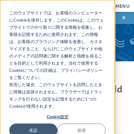
MENU
このウェブサイトでは、お客様のコンピューター
ログイン
お問い合わせ
にCookieを保存します。このCookieは、このウェ
ブサイトでのやり取りに関する情報を収集し、お
客様を記憶するために使用されます。この情報
は、お客様のブラウジング体験を改善し、カスタ
マイズすること、ならびにこのウェブサイトや他
のメディアの訪問者に関する解析と指標を得るこ
とを目的として利用されます。当社で使用する
Cookieについての詳細は、プライバシーポリシー
COMSOL ブログ
をご覧ください。
拒否した場合、このウェブサイトを訪問したとき
マグヌス効果と FIFA World
に情報は追跡されません。ブラウザーではトラッ
Cup™ の試合用ボール
キングを行わない設定を記憶するために1つの
Cookieが使用されます。
By
Ed Fontes
Cookie設定
2014年 6月 12日
承諾
拒否