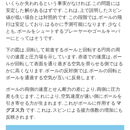
いくらか失われるという事実がなければ, この問題には
安定した解があるはずです. これは, 上で説明したスピン
値が低い場合とは対照的です. この段階では, ボールの飛
行は安定しており, はるかに予測可能になります. 少なく
とも, ボールをシュートするプレーヤーやゴールキーパ
ーにとってはそうです.
下の図は, 回転して前進するボールと回転する円筒の周
りの速度と圧力場を示しています. 赤道での速度は, ボー
ルが回転して表面を通り過ぎる空気を滑らせる側ではる
かに高くなります. ボールの反対側では, ボールの回転と
ボールを通過する空気が互いに反発します.
ボールの両側の速度とせん断力の差により, 両側に圧力
差も生じます. これにより, 空気速度が速い側にボールを
引き寄せる力が生まれます. これがボールに作用する
マ
グヌス力
です. これは, スピンによる揚力係数の増加にも
反映されます.