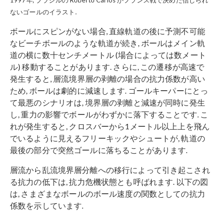
1997年, ブラジルの Roberto Carlos がフランス戦で決めた信じられ
ないゴールのイラスト.
ボールにスピンがない場合, 直線軌道の後に予測不可能
なビーチボールのような軌道が続き, ボールはメイン軌
道の横に数十センチメートル (場合によっては数メート
ル) 移動することがあります. さらに, この遷移が高速で
発生すると, 層流境界層の剥離の場合の抗力係数が高い
ため, ボールは劇的に減速します. ゴールキーパーにとっ
て最悪のシナリオは, 境界層の剥離と減速が同時に発生
し, 重力の影響でボールがわずかに落下することです. こ
れが発生すると, クロスバーから1メートル以上上を飛ん
でいるように見えるフリーキックやシュートが, 軌道の
最後の部分で突然ゴールに落ちることがあります.
層流から乱流境界層分離への移行によって引き起こされ
る抗力の低下は, 抗力危機状態とも呼ばれます. 以下の図
は, さまざまなボールのボール速度の関数としての抗力
係数を示しています.