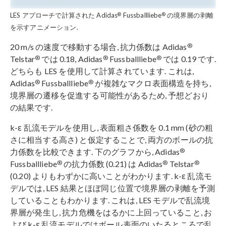
®
®
LES アプローチで計算された Adidas
Fussballliebe
の境界層の剥離
を示すアニメーション.
®
20 m/s の速度で移動する場合, 抗力係数は Adidas
®
®
®
Telstar
では 0.18, Adidas
Fussballliebe
では 0.19 です.
どちらも LES を使用して計算されています. これは,
®
®
Adidas
Fussballliebe
が複雑なマクロ表面構造を持ち,
境界層の遷移を促進する可能性があるため, 予想どおり
の結果です.
k-ε 乱流モデルを使用し, 表面粗さ係数を 0.1 mm (砂の粗
さに相当する高さ) と仮定することで, 両方のボールの抗
®
力係数を比較できます. 下のグラフから, Adidas
®
®
®
Fussballliebe
の抗力係数 (0.21) は Adidas
Telstar
(0.20) よりもわずかに高いことがわかります. k-ε 乱流モ
デルでは, LES 結果とほぼ同じ位置で境界層の剥離を予測
していることもわかります. これは, LES モデルで乱流境
界層が発生し, 抗力危機をはるかに上回っていること, お
よび k-ε 乱流モデルではボール表面のいたるところで乱