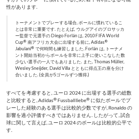
性があります.
トーナメントでプレーする場合, ボールに慣れているこ
とは非常に重要です. たとえば, ウルグアイのプロサッカ
ー監督で元選手の Diego Forlán は, 2010 FIFA World
®
®
Cup
南アフリカ大会に出場する前に, Adidas
®
Jabulani
で何時間も練習しました. Forlán は, トーナメ
ント開始当初からボールを​​非常に上手に使いこなした数
少ない選手の一人でもありました. また, Thomas Müller,
Wesley Sneijder, David Villa とともに得点王の座を分け
合いました. (全員が5ゴールずつ獲得.)
すべてを考慮すると, ユーロ 2024 に出場する選手の総数
®
®
と比較すると, Adidas
Fussballliebe
に似たボールでプ
レーした経験のある選手は比較的少数ですが, Ronaldo の
影響を過小評価すべきではありません. したがって, 試合
球に関して言えば, ユーロ 2024 のボールは比較的公平で
す.