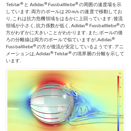
®
®
®
Telstar
と Adidas
Fussballliebe
の周囲の速度場を示
しています. 両方のボールは 20 m/s の速度で移動してお
り, これは抗力危機領域をはるかに上回っています. 後流
®
®
領域が小さく, 抗力係数が低く, Adidas
Fussballliebe
の
方がわずかに大きいことがわかります. また, ボールの後
®
ろの分離線は両方のボールで似ていますが, Adidas
®
Fussballliebe
の方が後流が安定しているようです. アニ
®
®
メーションは, Adidas
Telstar
の境界層の分離を示して
います.