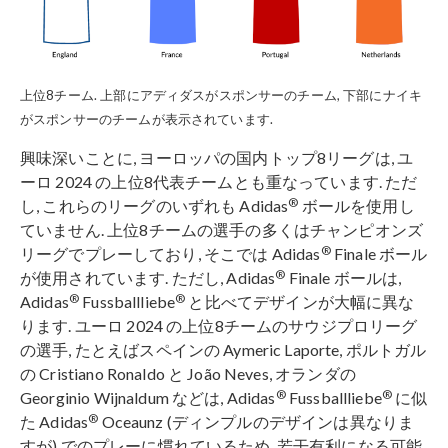
上位8チーム. 上部にアディダスがスポンサーのチーム, 下部にナイキ
がスポンサーのチームが表示されています.
興味深いことに, ヨーロッパの国内トップ8リーグは, ユ
ーロ 2024 の上位8代表チームとも重なっています. ただ
®
し, これらのリーグのいずれも Adidas
ボールを使用し
ていません. 上位8チームの選手の多くはチャンピオンズ
®
リーグでプレーしており, そこでは Adidas
Finale ボール
®
が使用されています. ただし, Adidas
Finale ボールは,
®
®
Adidas
Fussballliebe
と比べてデザインが大幅に異な
ります. ユーロ 2024 の上位8チームのサウジプロリーグ
の選手, たとえばスペインの Aymeric Laporte, ポルトガル
の Cristiano Ronaldo と João Neves, オランダの
®
®
Georginio Wijnaldum などは, Adidas
Fussballliebe
に似
®
た Adidas
Oceaunz (ディンプルのデザインは異なりま
すが) でのプレーに慣れているため, 若干有利になる可能