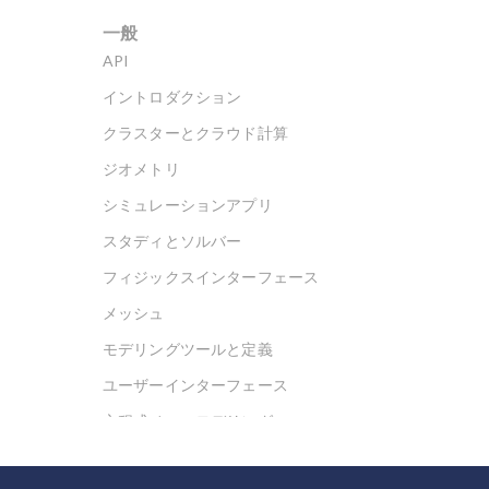
一般
API
イントロダクション
クラスターとクラウド計算
ジオメトリ
シミュレーションアプリ
スタディとソルバー
フィジックスインターフェース
メッシュ
モデリングツールと定義
ユーザーインターフェース
方程式ベースモデリング
最適化