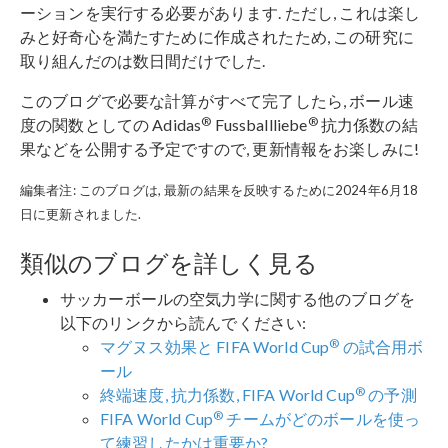
ーションを実行する必要があります. ただし, これは楽し
みと好奇心を満たすために作成されたため, この研究に
取り組んだのは数日間だけでした.
このブログで必要な計算がすべて完了したら, ボール速
®
®
度の関数としての Adidas
Fussballliebe
抗力係数の結
果などを公開する予定ですので, 更新情報をお楽しみに!
編集者注: このブログは, 最新の結果を反映するために2024年6月18
日に更新されました.
類似のブログを詳しく見る
サッカーボールの空気力学に関する他のブログを
以下のリンクから読んでください:
®
マグヌス効果と FIFA World Cup
の試合用ボ
ール
®
終端速度, 抗力係数, FIFA World Cup
の予測
®
FIFA World Cup
チームがどのボールを使っ
て練習したかは重要か?