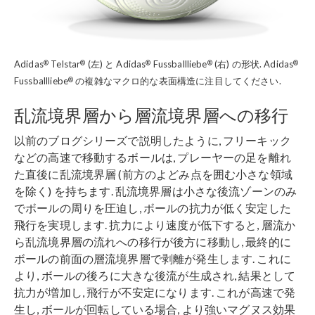
®
®
®
®
®
Adidas
Telstar
(左) と Adidas
Fussballliebe
(右) の形状. Adidas
®
Fussballliebe
の複雑なマクロ的な表面構造に注目してください.
乱流境界層から層流境界層への移行
以前のブログシリーズで説明したように, フリーキック
などの高速で移動するボールは, プレーヤーの足を離れ
た直後に乱流境界層 (前方のよどみ点を囲む小さな領域
を除く) を持ちます. 乱流境界層は小さな後流ゾーンのみ
でボールの周りを圧迫し, ボールの抗力が低く安定した
飛行を実現します. 抗力により速度が低下すると, 層流か
ら乱流境界層の流れへの移行が後方に移動し, 最終的に
ボールの前面の層流境界層で剥離が発生します. これに
より, ボールの後ろに大きな後流が生成され, 結果として
抗力が増加し, 飛行が不安定になります. これが高速で発
生し, ボールが回転している場合, より強いマグヌス効果