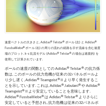
®
®
®
速度ベクトルの大きさと, Adidas
Telstar
ボール (左) と Adidas
®
Fussballliebe
ボール (右) の周りの流れの経路を示す流線を含む速度
®
®
場のプロット. k-ε 乱流モデル (Adidas
Telstar
の場合は過渡的) を
使用して計算されています.
®
®
ボールの速度の関数としての Adidas
Telstar
の抗力係
数は, このボールの抗力危機が従来の32パネルボールよ
®
®
り少し遅く, Adidas
Teamgeist
II より早く発生するこ
®
®
®
とを示しています. これは, Adidas
Jabulani
や Adidas
®
Teamgeist
II より安定していることを意味します.
®
®
®
®
Adidas
Fussballliebe
は Adidas
Telstar
よりさらに
安定していると予想され, 抗力危機は従来の32パネルボ