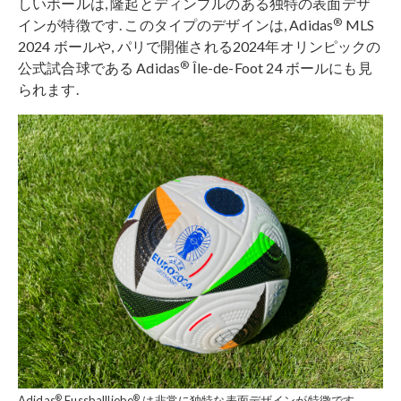
しいボールは, 隆起とディンプルのある独特の表面デザ
®
インが特徴です. このタイプのデザインは, Adidas
MLS
2024 ボールや, パリで開催される2024年オリンピックの
®
公式試合球である Adidas
Île-de-Foot 24 ボールにも見
られます.
®
®
Adidas
Fussballliebe
は非常に独特な表面デザインが特徴です.