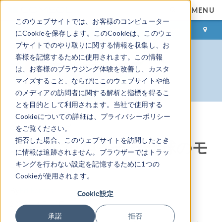
MENU
このウェブサイトでは、お客様のコンピューター
ログイン
お問い合わせ
にCookieを保存します。このCookieは、このウェ
ブサイトでのやり取りに関する情報を収集し、お
客様を記憶するために使用されます。この情報
は、お客様のブラウジング体験を改善し、カスタ
マイズすること、ならびにこのウェブサイトや他
のメディアの訪問者に関する解析と指標を得るこ
とを目的として利用されます。当社で使用する
Cookieについての詳細は、プライバシーポリシー
COMSOL ブログ
をご覧ください。
拒否した場合、このウェブサイトを訪問したとき
ユーロ 2024 公式試合球のモ
に情報は追跡されません。ブラウザーではトラッ
デリング
キングを行わない設定を記憶するために1つの
Cookieが使用されます。
By
Ed Fontes
Cookie設定
2024年 6月 14日
承諾
拒否