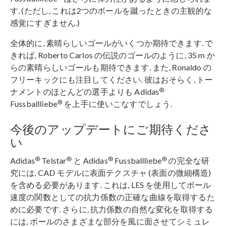
す. (ただし, これは2つのボールを蹴ったときの主観的な
感覚にすぎません.)
全体的に, 素晴らしいゴールがいくつか期待できます. で
きれば, Roberto Carlos の伝説のゴールのように, 35 m か
らの素晴らしいゴールも期待できます. また, Ronaldo の
フリーキックにも注目してください. 彼はおそらく, トー
®
ナメントのほとんどの選手よりも Adidas
®
Fussballliebe
を上手に使いこなすでしょう.
今後のアップデートにご期待くださ
い
®
®
®
®
Adidas
Telstar
と Adidas
Fussballliebe
の完全な研
究には, CAD モデルに表面テクスチャ (表面の微細構造)
を含める必要があります. これは, LES を使用してボール
速度の関数としての抗力係数の正確な曲線を取得するた
めに必要です. さらに, 抗力係数の自然な変化を取得する
には, ボールのさまざまな部分を風に面させてシミュレ