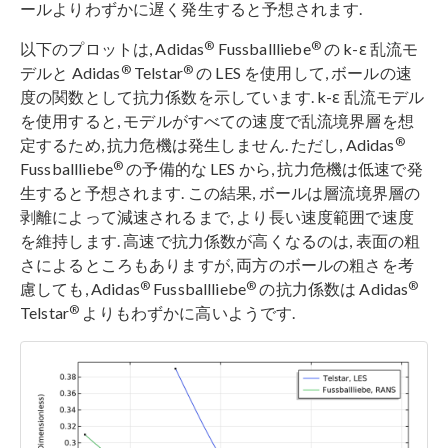
ールよりわずかに遅く発生すると予想されます.
®
®
以下のプロットは, Adidas
Fussballliebe
の k-ε 乱流モ
®
®
デルと Adidas
Telstar
の LES を使用して, ボールの速
度の関数として抗力係数を示しています. k-ε 乱流モデル
を使用すると, モデルがすべての速度で乱流境界層を想
®
定するため, 抗力危機は発生しません. ただし, Adidas
®
Fussballliebe
の予備的な LES から, 抗力危機は低速で発
生すると予想されます. この結果, ボールは層流境界層の
剥離によって減速されるまで, より長い速度範囲で速度
を維持します. 高速で抗力係数が高くなるのは, 表面の粗
さによるところもありますが, 両方のボールの粗さを考
®
®
®
慮しても, Adidas
Fussballliebe
の抗力係数は Adidas
®
Telstar
よりもわずかに高いようです.