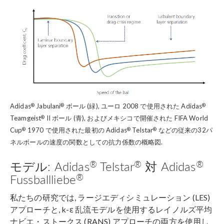
®
®
®
Adidas
Jabulani
ボール (緑), ユーロ 2008 で使用された Adidas
®
Teamgeist
II ボール (青), およびメキシコで開催された FIFA World
®
®
®
Cup
1970 で使用された最初の Adidas
Telstar
などの従来の32パ
ネルボールの速度の関数としての抗力係数の概略図.
®
®
®
モデル: Adidas
Telstar
対 Adidas
®
Fussballliebe
私たちの研究では, ラージエディシミュレーション (LES)
アプローチと, k-ε 乱流モデルを使用するレイノルズ平均
ナビエ・ストークス (RANS) アプローチの両方を使用し