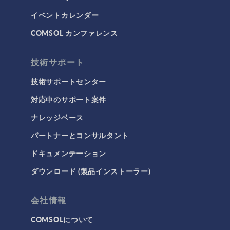
光線光学
イベントカレンダー
半導体デバイス
COMSOL カンファレンス
波動光学
荷電粒子追跡
技術サポート
タグ
技術サポートセンター
対応中のサポート案件
ナレッジベース
3Dプリンティング
パートナーとコンサルタント
AC/DC モジュール
ドキュメンテーション
AC/DCモジュール
ダウンロード (製品インストーラー)
CAD インポートモジュール
CFD モジュール
会社情報
CFDモジュール
COMSOLについて
IoT