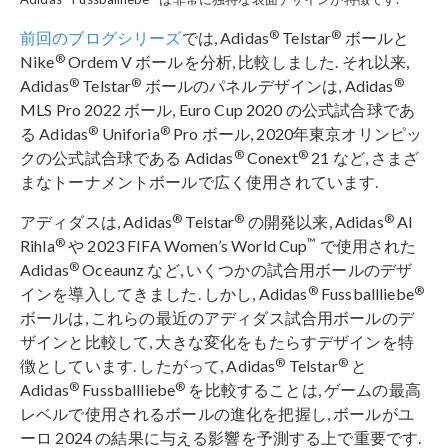
®
®
前回のブログシリーズ
では, Adidas
Telstar
ボールと
®
Nike
Ordem V ボールを分析, 比較しました. それ以来,
®
®
®
Adidas
Telstar
ボールのパネルデザインは, Adidas
MLS Pro 2022 ボール, Euro Cup 2020 の公式試合球であ
®
®
る Adidas
Uniforia
Pro ボール, 2020年東京オリンピッ
®
®
クの公式試合球である Adidas
Conext
21 など, さまざ
まなトーナメントボールで広く使用されています.
®
®
®
アディダスは, Adidas
Telstar
の開発以来, Adidas
Al
®
™
Rihla
や 2023 FIFA Women’s World Cup
で使用された
®
Adidas
Oceaunz など, いくつかの試合用ボールのデザ
®
®
インを導入してきました. しかし, Adidas
Fussballliebe
ボールは, これらの最近のアディダス試合用ボールのデ
ザインと比較して, 大きな変化をもたらすデザインを特
®
®
徴としています. したがって, Adidas
Telstar
と
®
®
Adidas
Fussballliebe
を比較することは, ゲームの最高
レベルで使用されるボールの進化を把握し, ボールがユ
ーロ 2024 の結果に与える影響を予測する上で重要です.