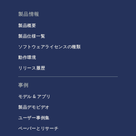
材料
結果と可視化
製品情報
今日の科学
製品概要
製品仕様一覧
化学
ソフトウェアライセンスの種類
バッテリデザイン
化学反応工学
動作環境
燃料電池＆電解槽
リリース履歴
腐食＆防食
事例
電気化学
モデル & アプリ
構造と音響
製品デモビデオ
MEMSと圧電デバイス
ユーザー事例集
材料モデル
ペーパーとリサーチ
構造ダイナミクス