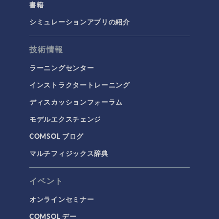
書籍
構造力学
音響と振動
シミュレーションアプリの紹介
流体および熱
技術情報
マイクロフルイディクス
ラーニングセンター
伝熱
インストラクタートレーニング
分子流
ディスカッションフォーラム
多孔質材料流れ
モデルエクスチェンジ
流体流れの粒子追跡
COMSOL ブログ
計算流体力学（CFD）
マルチフィジックス辞典
電磁気学
RF＆マイクロ波工学
イベント
プラズマ物理
オンラインセミナー
低周波電磁気学
COMSOL デー