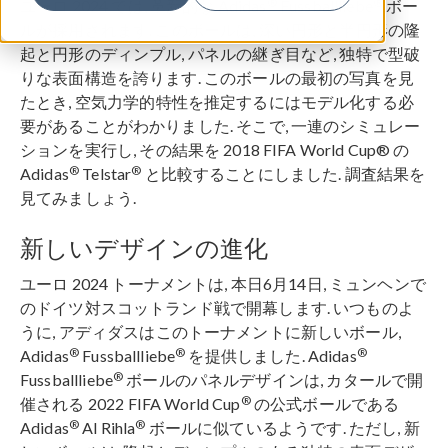
®
®
ユーロ 2024 では, 革新的な Adidas
Fussballliebe
ボー
ルが採用されます. このボールは, 深い円形と半円形の隆
起と円形のディンプル, パネルの継ぎ目など, 独特で型破
りな表面構造を誇ります. このボールの最初の写真を見
たとき, 空気力学的特性を推定するにはモデル化する必
要があることがわかりました. そこで, 一連のシミュレー
ションを実行し, その結果を 2018 FIFA World Cup® の
®
®
Adidas
Telstar
と比較することにしました. 調査結果を
見てみましょう.
新しいデザインの進化
ユーロ 2024 トーナメントは, 本日6月14日, ミュンヘンで
のドイツ対スコットランド戦で開幕します. いつものよ
うに, アディダスはこのトーナメントに新しいボール,
®
®
®
Adidas
Fussballliebe
を提供しました. Adidas
®
Fussballliebe
ボールのパネルデザインは, カタールで開
®
催される 2022 FIFA World Cup
の公式ボールである
®
®
Adidas
Al Rihla
ボールに似ているようです. ただし, 新