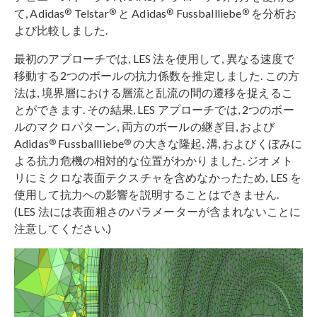
®
®
®
®
て, Adidas
Telstar
と Adidas
Fussballliebe
を分析お
よび比較しました.
最初のアプローチでは, LES 法を使用して, 異なる速度で
移動する2つのボールの抗力係数を推定しました. この方
法は, 境界層における層流と乱流の間の遷移を捉えるこ
とができます. その結果, LES アプローチでは, 2つのボー
ルのマクロパターン, 両方のボールの継ぎ目, および
®
®
Adidas
Fussballliebe
の大きな隆起, 溝, およびくぼみに
よる抗力危機の相対的な位置がわかりました. ジオメト
リにミクロな表面テクスチャを含めなかったため, LES を
使用して抗力への影響を説明することはできません.
(LES 法には表面粗さのパラメーターが含まれないことに
注意してください.)