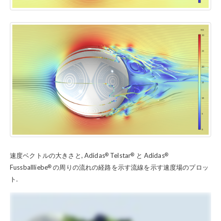
®
®
®
速度ベクトルの大きさと, Adidas
Telstar
と Adidas
®
Fussballliebe
の周りの流れの経路を示す流線を示す速度場のプロッ
ト.