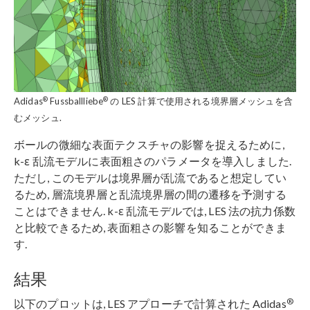
®
®
Adidas
Fussballliebe
の LES 計算で使用される境界層メッシュを含
むメッシュ.
ボールの微細な表面テクスチャの影響を捉えるために,
k-ε 乱流モデルに表面粗さのパラメータを導入しました.
ただし, このモデルは境界層が乱流であると想定してい
るため, 層流境界層と乱流境界層の間の遷移を予測する
ことはできません. k-ε 乱流モデルでは, LES 法の抗力係数
と比較できるため, 表面粗さの影響を知ることができま
す.
結果
®
以下のプロットは, LES アプローチで計算された Adidas