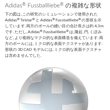
®
®
Adidas
Fussballliebe
の複雑な形状
下の図は, この研究のシミュレーションで使用された
®
®
®
®
Adidas
Telstar
と Adidas
Fussballliebe
の形状を示
しています. 両方のボールの縫い目の合計長さは約 4.3 m
®
®
です. ただし, Adidas
Fussballliebe
は, 隆起, 円, くぼみ
など, より複雑なマクロ的な表面構造を備えています. 両
方のボールには, ミクロ的な表面テクスチャがあります.
形状の 3D CAD モデルには, ミクロ的な表面テクスチャ
は含めませんでした.