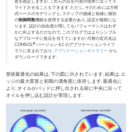
置を固定しますが, これらの点を円形の境界に沿ってス
ライドさせることもできます. ただし, そのためには方程
式ベースのモデリングと, ステップの後縁と前縁に個別
の
制御関数
機能を使用する必要があり, 設定が複雑にな
ります. 設計の自由度が増してもパフォーマンスはわず
かに向上するだけなので, このブログではよりシンプル
なアプローチに焦点を当てていますが, 代替の定式化は
®
COMSOL
バージョン 6.1 のアプリケーションライブ
ラリに含まれており,
アプリケーションギャラリー
から
ダウンロードできます.
形状最適化の結果は, 下の図に示されています. 結果は, エ
ッジの最大変形と初期の溝角度に依存します. 最適化に
より, オイルがパッドに押し出される前に中央に沿って
オイルを押し込む設計が実現します.