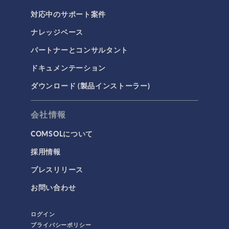
対応中のサポート案件
ナレッジベース
3Dプリンティング
パートナーとコンサルタント
AC/DC モジュール
ドキュメンテーション
AC/DCモジュール
ダウンロード (製品インストーラー)
CAD インポートモジュール
CFD モジュール
会社情報
CFDモジュール
COMSOLについて
IoT
採用情報
MEMS モジュール
プレスリリース
MEMSモジュール
お問い合わせ
RF モジュール
RFモジュール
ログイン
カンファレンス
プライバシーポリシー