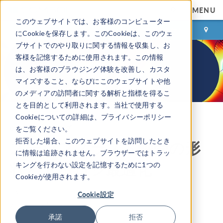
MENU
このウェブサイトでは、お客様のコンピューター
ログイン
お問い合わせ
にCookieを保存します。このCookieは、このウェ
ブサイトでのやり取りに関する情報を収集し、お
客様を記憶するために使用されます。この情報
は、お客様のブラウジング体験を改善し、カスタ
マイズすること、ならびにこのウェブサイトや他
のメディアの訪問者に関する解析と指標を得るこ
とを目的として利用されます。当社で使用する
Cookieについての詳細は、プライバシーポリシー
COMSOL ブログ
をご覧ください。
拒否した場合、このウェブサイトを訪問したとき
ステップスラスト軸受の形
に情報は追跡されません。ブラウザーではトラッ
状とトポロジ最適化
キングを行わない設定を記憶するために1つの
Cookieが使用されます。
By
Kristian Ejlebjærg Jensen
Cookie設定
2023年 12月 19日
承諾
拒否