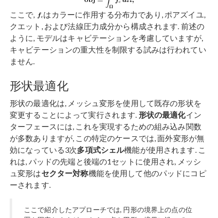
ここで,
はカラーに作用する分布力であり, ポアズイユ,
クエット, および法線圧力成分から構成されます. 前述の
ように, モデルはキャビテーションを考慮していますが,
キャビテーションの重大性を制限する試みは行われてい
ません.
形状最適化
形状の最適化は, メッシュ変形を使用して既存の形状を
変更することによって実行されます.
形状の最適化
イン
ターフェースには, これを実現するための組み込み関数
が多数ありますが, この特定のケースでは, 面外変形が無
効になっている3次
多項式シェル
機能が使用されます. こ
れは, パッドの先端と後端の1セットに使用され, メッシ
ュ変形は
セクター対称
機能を使用して他のパッドにコピ
ーされます.
ここで紹介したアプローチでは, 円形の境界上の点の位