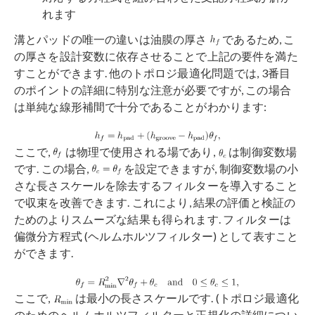
れます
溝とパッドの唯一の違いは油膜の厚さ
であるため, こ
の厚さを設計変数に依存させることで上記の要件を満た
すことができます. 他のトポロジ最適化問題では, 3番目
のポイントの詳細に特別な注意が必要ですが, この場合
は単純な線形補間で十分であることがわかります:
ここで,
は物理で使用される場であり,
は制御変数場
です. この場合,
を設定できますが, 制御変数場の小
さな長さスケールを除去するフィルターを導入すること
で収束を改善できます. これにより, 結果の評価と検証の
ためのよりスムーズな結果も得られます. フィルターは
偏微分方程式 (ヘルムホルツフィルター) として表すこと
ができます.
ここで,
は最小の長さスケールです. (トポロジ最適化
のためのヘルムホルツフィルターと正規化の詳細につい