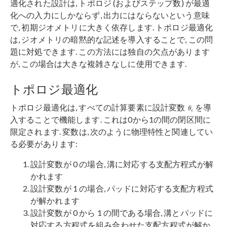
適化された設計は, トポロジ (およびステップ数) が最適
化への入力にしかならず, 出力にはならないという意味
で, 初期ジオメトリに大きく依存します. トポロジ最適化
は, ジオメトリの暗黙的な記述を導入することで, この問
題に対処できます. この方法には独自の欠点があります
が, この場合は大きな複雑さなしに使用できます.
トポロジ最適化
トポロジ最適化は, すべての計算要素に設計変数
を導
入することで機能します. これは0から1の間の閉区間に
限定されます. 変数は, 次のように物理特性と関連してい
る必要があります:
設計変数が 0 の場合, 溝に対応する支配方程式が解
かれます
設計変数が 1 の場合, パッドに対応する支配方程式
が解かれます
設計変数が 0 から 1 の間である場合, 溝とパッドに
対応する方程式を組み合わせた支配方程式が解か