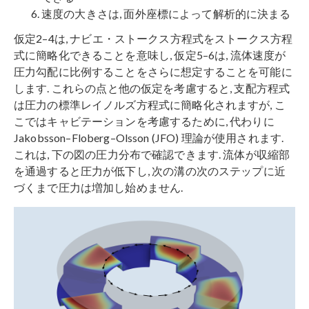
速度の大きさは, 面外座標によって解析的に決まる
仮定2–4は, ナビエ・ストークス方程式をストークス方程
式に簡略化できることを意味し, 仮定5–6は, 流体速度が
圧力勾配に比例することをさらに想定することを可能に
します. これらの点と他の仮定を考慮すると, 支配方程式
は圧力の標準レイノルズ方​​程式に簡略化されますが, こ
こではキャビテーションを考慮するために, 代わりに
Jakobsson–Floberg–Olsson (JFO) 理論が使用されます.
これは, 下の図の圧力分布で確認できます. 流体が収縮部
を通過すると圧力が低下し, 次の溝の次のステップに近
づくまで圧力は増加し始めません.