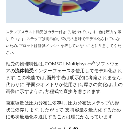
ステップスラスト軸受はカラー付きで描かれています. 色は圧力を示
しています. ステップは明示的な3次元の意味でモデル化されていな
いため, プロットは計算メッシュを表していないことに注意してくだ
さい.
®
軸受の物理特性は, COMSOL Multiphysics
ソフトウェ
アの
流体軸受
インターフェースを使用してモデル化され
ます. この機能では, 面外寸法は明示的に考慮されません.
代わりに, 平面ジオメトリが使用され, 厚さの変化は, 上の
画像に示すように, 方程式で直接考慮されます.
荷重容量は圧力分布に依存し, 圧力分布はステップの形
状に依存します. したがって, 支持容量を最大化するため
に形状最適化を適用することは理にかなっています.