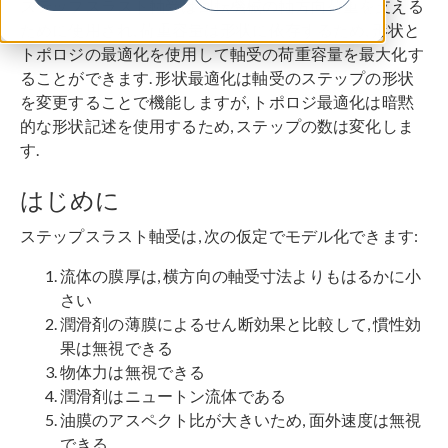
ステップスラスト軸受は回転機械の軸方向荷重を支える
ために使用され, 荷重容量は形状に依存するため, 形状と
トポロジの最適化を使用して軸受の荷重容量を最大化す
ることができます. 形状最適化は軸受のステップの形状
を変更することで機能しますが, トポロジ最適化は暗黙
的な形状記述を使用するため, ステップの数は変化しま
す.
はじめに
ステップスラスト軸受は, 次の仮定でモデル化できます:
流体の膜厚は, 横方向の軸受寸法よりもはるかに小
さい
潤滑剤の薄膜によるせん断効果と比較して, 慣性効
果は無視できる
物体力は無視できる
潤滑剤はニュートン流体である
油膜のアスペクト比が大きいため, 面外速度は無視
できる