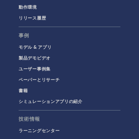
化学反応工学
動作環境
燃料電池＆電解槽
リリース履歴
腐食＆防食
事例
電気化学
モデル & アプリ
構造と音響
製品デモビデオ
MEMSと圧電デバイス
ユーザー事例集
材料モデル
ペーパーとリサーチ
構造ダイナミクス
書籍
構造力学
音響と振動
シミュレーションアプリの紹介
流体および熱
技術情報
マイクロフルイディクス
ラーニングセンター
伝熱