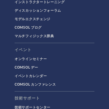
インストラクタートレーニング
分子流
ディスカッションフォーラム
多孔質材料流れ
モデルエクスチェンジ
流体流れの粒子追跡
COMSOL ブログ
計算流体力学（CFD）
マルチフィジックス辞典
電磁気学
RF＆マイクロ波工学
イベント
プラズマ物理
オンラインセミナー
低周波電磁気学
COMSOL デー
光線光学
イベントカレンダー
半導体デバイス
COMSOL カンファレンス
波動光学
荷電粒子追跡
技術サポート
タグ
技術サポートセンター