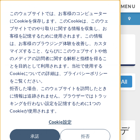
MENU
このウェブサイトでは、お客様のコンピューター
ログイン
お問い合わせ
にCookieを保存します。このCookieは、このウェ
ブサイトでのやり取りに関する情報を収集し、お
客様を記憶するために使用されます。この情報
®
COMSOL Multiphysics
6.1 リ
は、お客様のブラウジング体験を改善し、カスタ
マイズすること、ならびにこのウェブサイトや他
リースハイライト
のメディアの訪問者に関する解析と指標を得るこ
とを目的として利用されます。当社で使用する
Cookieについての詳細は、プライバシーポリシー
View All
をご覧ください。
拒否した場合、このウェブサイトを訪問したとき
に情報は追跡されません。ブラウザーではトラッ
Questions? Contact us:
キングを行わない設定を記憶するために1つの
support@comsol.com
Cookieが使用されます。
Cookie設定
分子流モジュールアップデ
承諾
拒否