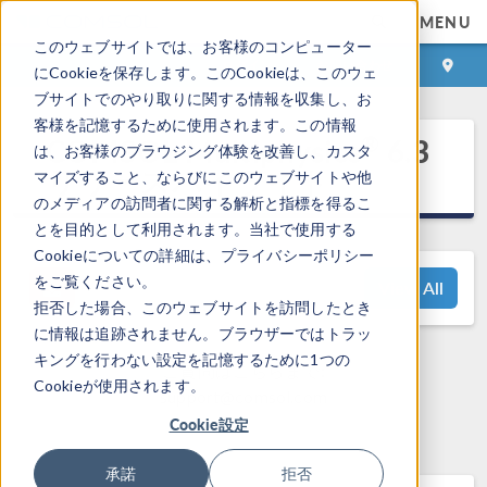
MENU
このウェブサイトでは、お客様のコンピューター
ログイン
お問い合わせ
にCookieを保存します。このCookieは、このウェ
ブサイトでのやり取りに関する情報を収集し、お
客様を記憶するために使用されます。この情報
®
COMSOL Multiphysics
6.3
は、お客様のブラウジング体験を改善し、カスタ
リリースハイライト
マイズすること、ならびにこのウェブサイトや他
のメディアの訪問者に関する解析と指標を得るこ
とを目的として利用されます。当社で使用する
Cookieについての詳細は、プライバシーポリシー
をご覧ください。
View All
拒否した場合、このウェブサイトを訪問したとき
に情報は追跡されません。ブラウザーではトラッ
キングを行わない設定を記憶するために1つの
ご質問はこちらまで:
Cookieが使用されます。
support@comsol.com
Cookie設定
承諾
拒否