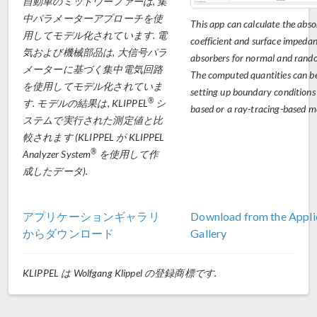
自動車のミッドウーファーは, 集
中パラメーターアプローチを使
This app can calculate the abso
用してモデル化されています. 電
coefficient and surface impeda
気および機械部品は, 大信号パラ
absorbers for normal and rando
メーターに基づく集中電気回路
The computed quantities can b
を使用してモデル化されていま
setting up boundary conditions
®
す. モデルの結果は, KLIPPEL
シ
based or a ray-tracing-based m
ステムで実行された測定値と比
較されます (KLIPPEL が KLIPPEL
®
Analyzer System
を使用して作
成したデータ).
アプリケーションギャラリ
Download from the Appli
からダウンロード
Gallery
KLIPPEL は Wolfgang Klippel の登録商標です.