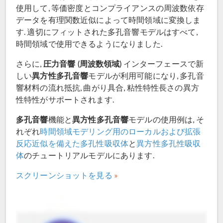
使用して, 等価密度とコンプライアンスの周波数依存
データを有理関数近似によって時間領域に変換しま
す. 適切にフィットされた多孔音響モデルはすべて,
時間領域で使用できるようになりました.
圧力音響 (周波数領域)
さらに,
インターフェースで新
異方性多孔音響
しい
モデルが利用可能になり, 多孔音
響材料の流れ抵抗, 曲がり具合, 粘性特性長さの異方
性特性がサポートされます.
多孔音響
異方性多孔音響
機能と
モデルの使用例は, そ
れぞれ
時間領域モデリング用のローカルおよび拡張
反応近似を備えた多孔性吸収体
と
異方性多孔性吸収
体
のチュートリアルモデルにあります.
スクリーンショットを見る