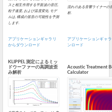
スと相互作用する平面波の音圧,
流れのある音響ライナーの
粒子速度, および温度変化. モデ
析.
ルは, 構成の笛音の可能性を予測
します.
アプリケーションギャラリ
アプリケーションギャラ
からダウンロード
ンロード
KLIPPEL 測定によるミッ
ドウーファーの高調波歪
Acoustic Treatment 
み解析
Calculator