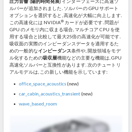
圧力音響 (陽的時間発展)
インターフェースに高速ソ
ルバーが追加されました. ソルバーの GPU サポート
オプションを選択すると, 高速化が大幅に向上します.
®
この高速化には NVIDIA
カードが必要です. 問題が
GPU のメモリ内に収まる場合, マルチコア CPU を使
用する場合と比較して最大25倍の高速化が可能です.
吸収面の実際のインピーダンスデータを適用するた
インピーダンス
めの一般的な
条件や, 開放領域をモデ
吸収層
ル化するための
機能などの主要な機能は, GPU
高速化ソルバーと互換性があります. 次のチュートリ
アルモデルは, この新しい機能を示しています:
office_space_acoustics
(new)
car_cabin_acoustics_transient
(new)
wave_based_room