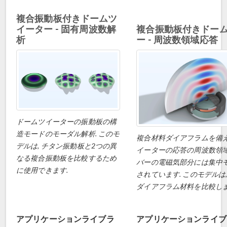
複合振動板付きドームツ
イーター - 固有周波数解
複合振動板付きドー
析
ー - 周波数領域応答
ドームツイーターの振動板の構
造モードのモーダル解析. このモ
複合材料ダイアフラムを備
デルは, チタン振動板と2つの異
イーターの応答の周波数領域
なる複合振動板を比較するため
バーの電磁気部分には集中
に使用できます.
されています. このモデルは
ダイアフラム材料を比較しま
アプリケーションライブラ
アプリケーションライブ