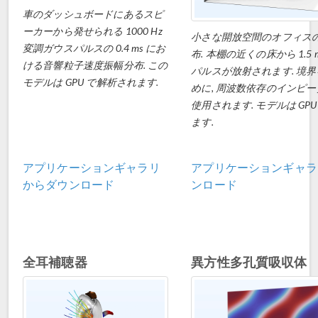
車のダッシュボードにあるスピ
ーカーから発せられる 1000 Hz
小さな開放空間のオフィス
変調ガウスパルスの 0.4 ms にお
布. 本棚の近くの床から 1.5
ける音響粒子速度振幅分布. この
パルスが放射されます. 境
モデルは GPU で解析されます.
めに, 周波数依存のインピ
使用されます. モデルは GP
ます.
アプリケーションギャラリ
アプリケーションギャラ
からダウンロード
ンロード
全耳補聴器
異方性多孔質吸収体