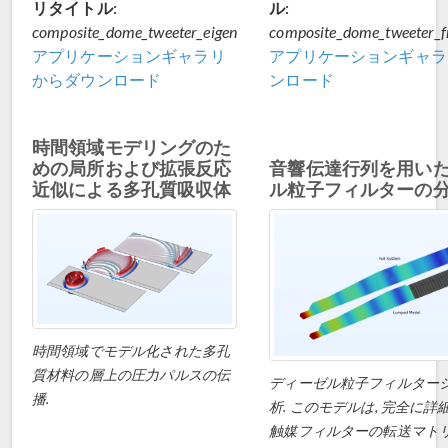
リタイトル:
ル:
composite_dome_tweeter_eigen
composite_dome_tweeter_f
アプリケーションギャラリ
アプリケーションギャラ
からダウンロード
ンロード
時間領域モデリングのた
めの局所および拡張反応
音響伝達行列を用い
近似による多孔質吸収体
ル粒子フィルターの
時間領域でモデル化された多孔
質材料の層上の圧力パルスの伝
ディーゼル粒子フィルター
播.
析. このモデルは, 完全に詳
触媒フィルターの転送マト