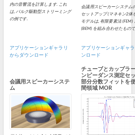
内の音響流を計算します. これ
会議用スピーカーシステム
は, バルク駆動型ストリーミング
セットアップ (マネキン2体を
の例です.
モデルは, 有限要素法 (FEM
(BEM) を組み合わせたもので
アプリケーションギャラリ
アプリケーションギャラ
からダウンロード
ンロード
チューブとカップラ
ンピーダンス測定セッ
会議用スピーカーシステ
部分分数フィットを
ム
間領域 MOR