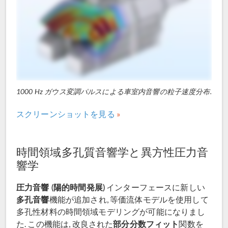
1000 Hz ガウス変調パルスによる車室内音響の粒子速度分布.
スクリーンショットを見る
時間領域多孔質音響学と異方性圧力音
響学
圧力音響 (陽的時間発展)
インターフェースに新しい
多孔音響
機能が追加され, 等価流体モデルを使用して
多孔性材料の時間領域モデリングが可能になりまし
部分分数フィット
た. この機能は, 改良された
関数を