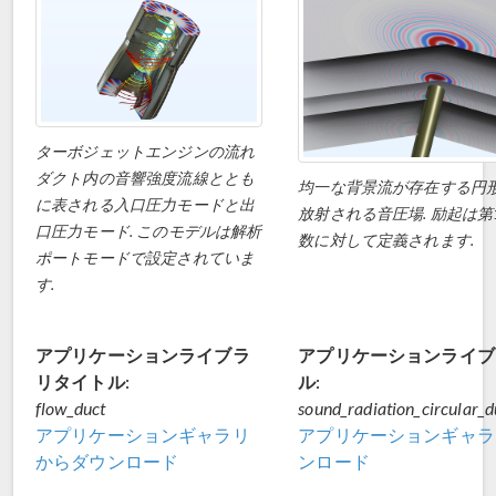
ターボジェットエンジンの流れ
ダクト内の音響強度流線ととも
均一な背景流が存在する円
に表される入口圧力モードと出
放射される音圧場. 励起は第
口圧力モード. このモデルは解析
数に対して定義されます.
ポートモードで設定されていま
す.
アプリケーションライブラ
アプリケーションライブ
リタイトル:
ル:
flow_duct
sound_radiation_circular_d
アプリケーションギャラリ
アプリケーションギャラ
からダウンロード
ンロード