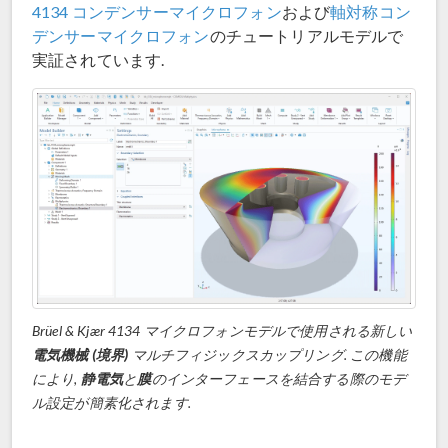
4134 コンデンサーマイクロフォン
および
軸対称コン
デンサーマイクロフォン
のチュートリアルモデルで
実証されています.
Brüel & Kjær 4134 マイクロフォンモデルで使用される新しい
電気機械 (境界)
マルチフィジックスカップリング. この機能
により,
静電気
と
膜
のインターフェースを結合する際のモデ
ル設定が簡素化されます.