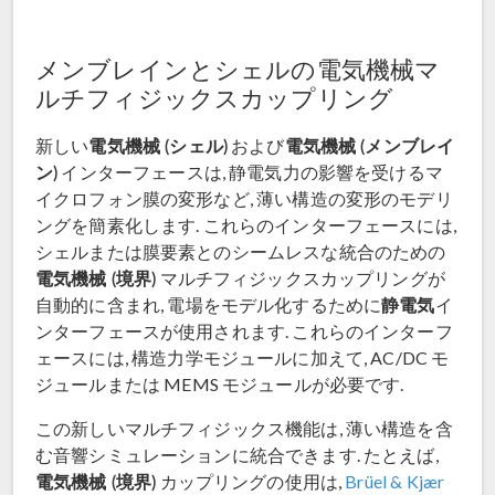
メンブレインとシェルの電気機械マ
ルチフィジックスカップリング
電気機械 (シェル)
電気機械 (メンブレイ
新しい
および
ン)
インターフェースは, 静電気力の影響を受けるマ
イクロフォン膜の変形など, 薄い構造の変形のモデリ
ングを簡素化します. これらのインターフェースには,
シェルまたは膜要素とのシームレスな統合のための
電気機械 (境界)
マルチフィジックスカップリングが
静電気
自動的に含まれ, 電場をモデル化するために
イ
ンターフェースが使用されます. これらのインターフ
ェースには, 構造力学モジュールに加えて, AC/DC モ
ジュールまたは MEMS モジュールが必要です.
この新しいマルチフィジックス機能は, 薄い構造を含
む音響シミュレーションに統合できます. たとえば,
電気機械 (境界)
カップリングの使用は,
Brüel & Kjær