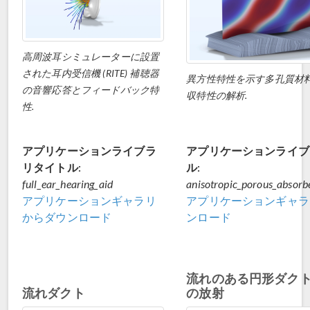
高周波耳シミュレーターに設置
された耳内受信機 (RITE) 補聴器
異方性特性を示す多孔質材
の音響応答とフィードバック特
収特性の解析.
性.
アプリケーションライブラ
アプリケーションライブ
リタイトル:
ル:
full_ear_hearing_aid
anisotropic_porous_absorb
アプリケーションギャラリ
アプリケーションギャラ
からダウンロード
ンロード
流れのある円形ダク
流れダクト
の放射