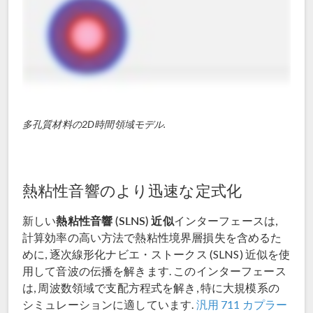
多孔質材料の2D時間領域モデル.
熱粘性音響のより迅速な定式化
熱粘性音響 (SLNS) 近似
新しい
インターフェースは,
計算効率の高い方法で熱粘性境界層損失を含めるた
めに, 逐次線形化ナビエ・ストークス (SLNS) 近似を使
用して音波の伝播を解きます. このインターフェース
は, 周波数領域で支配方程式を解き, 特に大規模系の
シミュレーションに適しています.
汎用 711 カプラー