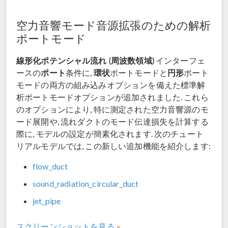
空力音響モード音源拡張のための解析
ポートモード
線形化ポテンシャル流れ (周波数領域)
インターフェ
ポート
環状
円形
ースの
条件に,
ポートモードと
ポート
モードの両方の組み込みオプションを備えた標準解
析ポートモードオプションが追加されました. これら
のオプションにより, 特に測定された空力音響源のモ
ード展開や, 流れダクトのモード伝達損失を計算する
際に, モデルの設定が簡素化されます. 次のチュート
リアルモデルでは, この新しい追加機能を紹介します:
flow_duct
sound_radiation_circular_duct
jet_pipe
スクリーンショットを見る