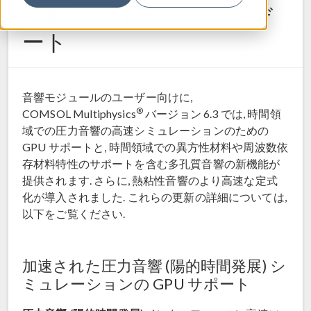
音響モジュールアップデ
ート
音響モジュールのユーザー向けに,
®
COMSOL Multiphysics
バージョン 6.3 では, 時間領
域での圧力音響の高速シミュレーションのための
GPU サポートと, 時間領域での異方性材料や周波数依
存材料特性のサポートを含む多孔質音響の新機能が
提供されます. さらに, 熱粘性音響のより高速な定式
化が導入されました. これらの更新の詳細については,
以下をご覧ください.
加速された圧力音響 (陽的時間発展) シ
ミュレーションの GPU サポート