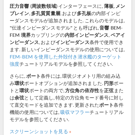
圧力音響 (周波数領域)
薄板
メン
インターフェースに,
,
ブレイン
多孔質質量層
多孔板
,
, および
の内部インピ
ーダンスモデルが追加されました. これらのモデルは,
音響 BEM-
"伝達インピーダンスモデル" とも呼ばれ,
FEM 境界
内部インピーダンス
ペアイ
カップリングの
,
ンピーダンス
インピーダンス
, および
条件で使用でき
ます. 新しいインピーダンスモデルの使用については,
FEM-BEM を使用した外殻付き潜水艦のターゲット
強度
チュートリアルモデルを参照してください.
ポート
さらに,
条件には, 環状ジオメトリ用の組み込
環状
円形
み
ポートオプションが追加されました.
ポー
環状
方位角の依存性
正弦
トと
ポートの両方で,
を
また
余弦
は
として定義し, 特定の方位角モード番号に対し
ポート
て直交モードを追加できます. 更新された
条件
機能の使用については,
吸収マフラー
チュートリアル
モデルを参照してください.
スクリーンショットを見る