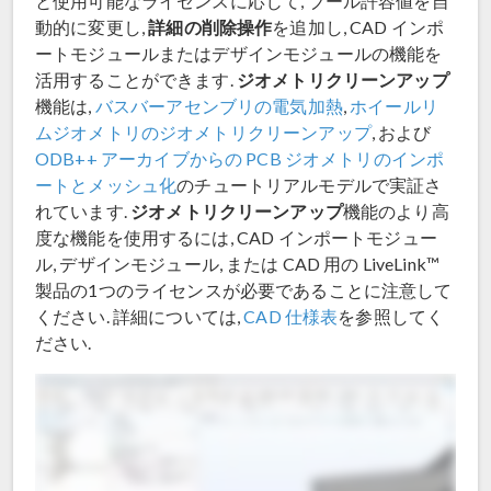
と使用可能なライセンスに応じて, ブール許容値を自
詳細の削除操作
動的に変更し,
を追加し, CAD インポ
ートモジュールまたはデザインモジュールの機能を
ジオメトリクリーンアップ
活用することができます.
機能は,
バスバーアセンブリの電気加熱
,
ホイールリ
ムジオメトリのジオメトリクリーンアップ
, および
ODB++ アーカイブからの PCB ジオメトリのインポ
ートとメッシュ化
のチュートリアルモデルで実証さ
ジオメトリクリーンアップ
れています.
機能のより高
度な機能を使用するには, CAD インポートモジュー
ル, デザインモジュール, または CAD 用の LiveLink™
製品の1つのライセンスが必要であることに注意して
ください. 詳細については,
CAD 仕様表
を参照してく
ださい.