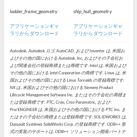
ladder_frame_geometry
ship_hull_geometry
アプリケーションギャ
アプリケーションギャ
ラリからダウンロード
ラリからダウンロード
Autodesk, Autodesk ロゴ, AutoCAD, および Inventor は, 米国お
よびその他の国における Autodesk, Inc. およびその子会社お
よび関連会社の登録商標または商標です. Intel は, 米国および
その他の国における Intel Corporation の商標です. Linux は, 米
国およびその他の国における Linus Torvalds の登録商標です.
NX は, 米国およびその他の国における Siemens Product
Lifecycle Management Software Inc. またはその子会社の商標ま
たは登録商標です. PTC, Creo, Creo Parametric, および
Pro/ENGINEER は, 米国およびその他の国における PTC Inc. ま
たはその子会社の商標または登録商標です. SOLIDWORKS は,
Dassault Systèmes SolidWorks Corp. の登録商標です. ODB++ 形
式の実装のサポートは, ODB++ ソリューション開発パートナ