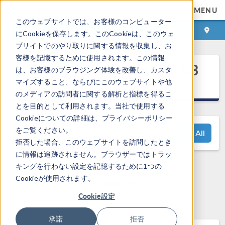
MENU
このウェブサイトでは、お客様のコンピューター
ログイン
お問い合わせ
にCookieを保存します。このCookieは、このウェ
ブサイトでのやり取りに関する情報を収集し、お
客様を記憶するために使用されます。この情報
®
COMSOL Multiphysics
6.3
は、お客様のブラウジング体験を改善し、カスタ
リリースハイライト
マイズすること、ならびにこのウェブサイトや他
のメディアの訪問者に関する解析と指標を得るこ
とを目的として利用されます。当社で使用する
Cookieについての詳細は、プライバシーポリシー
をご覧ください。
View All
拒否した場合、このウェブサイトを訪問したとき
に情報は追跡されません。ブラウザーではトラッ
キングを行わない設定を記憶するために1つの
ご質問はこちらまで:
Cookieが使用されます。
support@comsol.com
Cookie設定
承諾
拒否