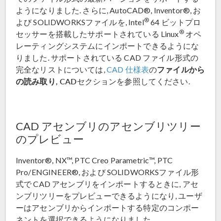
ようになりました. さらに, AutoCAD®, Inventor®, お
®
よび SOLIDWORKSファイルを, Intel
64 ビットプロ
®
セッサーを搭載したサポートされている Linux
オペ
レーティングシステムにインポートできるようにな
りました. サポートされている CAD ファイル形式の
ファイルから
完全なリストについては,
CAD 仕様表
の
の読み取り, CAD
セクションを参照してください.
CAD アセンブリのアセンブリツリー
のプレビュー
Inventor®, NX™, PTC Creo Parametric™, PTC
Pro/ENGINEER®, および SOLIDWORKSファイル形
式で CAD アセンブリをインポートするときに, アセ
ンブリツリーをプレビューできるようになり, ユーザ
ーはアセンブリからインポートする特定のコンポー
ネントを選択できるようになりました.