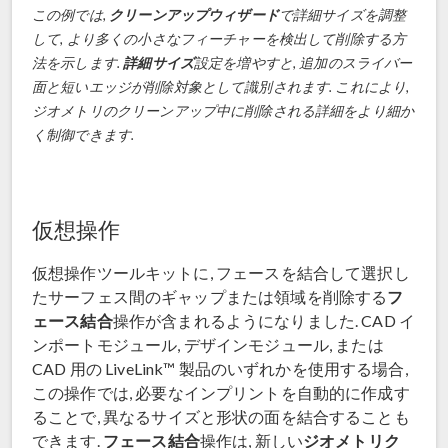
この例では,
クリーンアップウィザード
で詳細サイズを調整
して, より多くの小さなフィーチャーを検出して削除する方
法を示します.
詳細サイズ
設定を増やすと, 追加のスライバー
面と短いエッジが削除対象として識別されます. これにより,
ジオメトリのクリーンアップ中に削除される詳細をより細か
く制御できます.
仮想操作
仮想操作ツールキットに, フェースを結合して選択し
フ
たサーフェス間のギャップまたは領域を削除する
ェース結合
操作が含まれるようになりました. CAD イ
ンポートモジュール, デザインモジュール, または
CAD 用の LiveLink™ 製品のいずれかを使用する場合,
この操作では, 必要なインプリントを自動的に作成す
ることで, 異なるサイズと形状の面を結合することも
フェース結合
ジオメトリク
できます.
操作は, 新しい