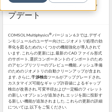
デザインモジュールアッ
プデート
®
COMSOL Multiphysics
バージョン 6.3 では, デザイ
ンモジュールのユーザー向けに, ジオメトリ処理の効
率化を図るためのいくつかの機能強化が導入されて
います. これらの更新には, 最新の CAD ファイル形式
のサポート, 選択コンポーネントのインポートのため
のアセンブリツリーのプレビュー機能, メッシュ準備
のためのジオメトリの自動クリーンアップが含まれ
干渉検出
ます. さらに,
ツールがアップグレードされ,
カスタマイズ可能なギャップ許容値によるギャップ
検出が改善され, 可変半径および一定幅のフィレット
の新しいオプションが追加され, エッジを面に投影す
る新しい機能が追加されました. これらの更新の詳細
については, 以下をご覧ください.