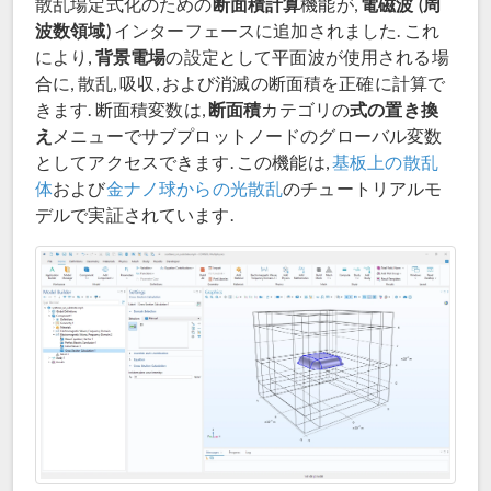
断面積計算
電磁波 (周
散乱場定式化のための
機能が,
波数領域)
インターフェースに追加されました. これ
背景電場
により,
の設定として平面波が使用される場
合に, 散乱, 吸収, および消滅の断面積を正確に計算で
断面積
式の置き換
きます. 断面積変数は,
カテゴリの
え
メニューでサブプロットノードのグローバル変数
としてアクセスできます. この機能は,
基板上の散乱
体
および
金ナノ球からの光散乱
のチュートリアルモ
デルで実証されています.