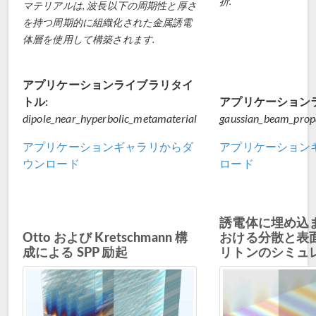
折.
マテリアルは, 波長以下の周期性と厚さ
を持つ周期的に組織化された金属誘電
体層を使用して構築されます.
アプリケーションライブラリタイ
トル:
アプリケーション
dipole_near_hyperbolic_metamaterial
gaussian_beam_propa
アプリケーションギャラリからダ
アプリケーション
ウンロード
ロード
誘電体に埋め込
Otto および Kretschmann 構
おける分散と表
成による SPP 励起
リトンのシミュ