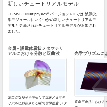
新しいチュートリアルモデル
®
COMSOL Multiphysics
バージョン 6.3 では, 波動光
学モジュールにいくつかの新しいチュートリアルモ
デルと更新されたチュートリアルモデルが追加され
ました.
金属 - 誘電体層状メタマテリ
アルにおける分散と双曲波
光学プリズムに
電気点双極子を使用して双曲メタマテ
直角三角柱における
リアルに励起された瞬間電場強度. メタ