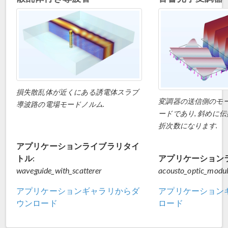
損失散乱体が近くにある誘電体スラブ
変調器の送信側のモー
導波路の電場モードノルム.
ードであり, 斜めに
折次数になります.
アプリケーションライブラリタイ
トル:
アプリケーション
waveguide_with_scatterer
acousto_optic_modul
アプリケーションギャラリからダ
アプリケーション
ウンロード
ロード