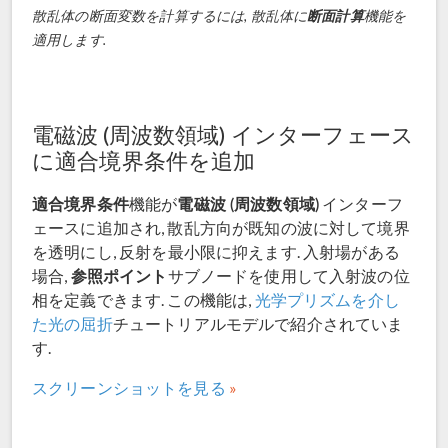
散乱体の断面変数を計算するには, 散乱体に
断面計算
機能を
適用します.
電磁波 (周波数領域) インターフェース
に適合境界条件を追加
適合境界条件
電磁波 (周波数領域)
機能が
インターフ
ェースに追加され, 散乱方向が既知の波に対して境界
を透明にし, 反射を最小限に抑えます. 入射場がある
参照ポイント
場合,
サブノードを使用して入射波の位
相を定義できます. この機能は,
光学プリズムを介し
た光の屈折
チュートリアルモデルで紹介されていま
す.
スクリーンショットを見る