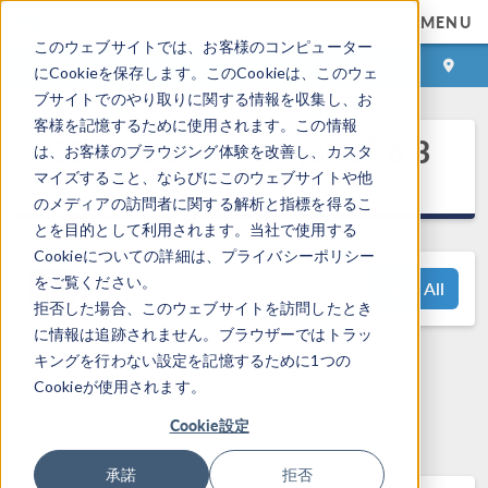
MENU
このウェブサイトでは、お客様のコンピューター
ログイン
お問い合わせ
にCookieを保存します。このCookieは、このウェ
ブサイトでのやり取りに関する情報を収集し、お
客様を記憶するために使用されます。この情報
®
COMSOL Multiphysics
6.3
は、お客様のブラウジング体験を改善し、カスタ
リリースハイライト
マイズすること、ならびにこのウェブサイトや他
のメディアの訪問者に関する解析と指標を得るこ
とを目的として利用されます。当社で使用する
Cookieについての詳細は、プライバシーポリシー
をご覧ください。
View All
拒否した場合、このウェブサイトを訪問したとき
に情報は追跡されません。ブラウザーではトラッ
キングを行わない設定を記憶するために1つの
ご質問はこちらまで:
Cookieが使用されます。
support@comsol.com
Cookie設定
承諾
拒否