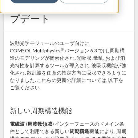
波動光学モジュールアッ
プデート
波動光学モジュールのユーザ向けに,
®
COMSOL Multiphysics
バージョン 6.3 では, 周期構
造のモデリングが簡素化され, 光吸収, 散乱, および消
光特性を計算するツールが導入され, 波吸収機能が強
化され, 散乱波を任意の指定方向に吸収できるように
なりました. これらの更新の詳細については, 以下を
ご覧ください.
新しい周期構造機能
電磁波 (周波数領域)
インターフェースのドメイン条
周期構造
件として利用できる新しい
機能により, 周期