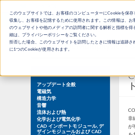
このウェブサイトでは、お客様のコンピューターにCookieを保存
収集し、お客様を記憶するために使用されます。この情報は、お
のウェブサイトや他のメディアの訪問者に関する解析と指標を得る
細は、プライバシーポリシーをご覧ください。
拒否した場合、このウェブサイトを訪問したときに情報は追跡さ
®
COMSOL Multiphysics
に1つのCookieが使用されます。
C
バージョン6.0の主なお知らせ
アップデート全般
電磁気
構造力学
音響
CO
流体および熱
非
化学および電気化学
CAD インポートモジュール, デ
が
ザインモジュールおよび CAD
を