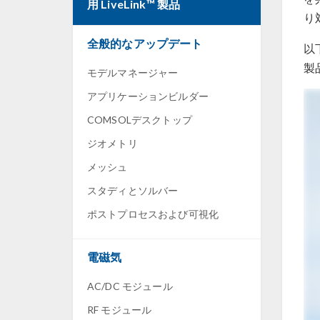
用 LiveLink™ 製品
り
全般的なアップデート
以
製
モデルマネージャー
アプリケーションビルダー
COMSOLデスクトップ
ジオメトリ
メッシュ
スタディとソルバー
ポストプロセスおよび可視化
電磁気
AC/DC モジュール
RF モジュール