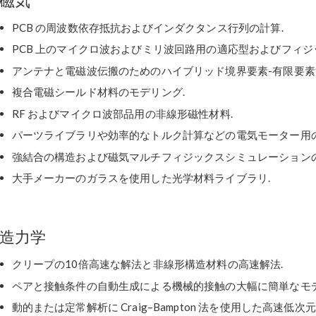
磁気
PCB の周波数依存抵抗およびインダクタンス行列の計算.
PCB 上のマイクロ波およびミリ波回路用の適応型およびフィジ
アンテナと電磁波伝搬のためのハイブリッド境界要素-有限要素法 (B
複合電磁シールド材料のモデリング.
RF およびマイクロ波部品用の非線形磁性材料.
パーツライブラリや効率的なトルク計算などの電気モーター用の
強結合の構造および磁気マルチフィジックスシミュレーションの
大手メーカーのガラスを使用した光学材料ライブラリ.
造力学
クリープの10倍高速な解法と非線形構造材料の高速解法.
ペアと接触条件の自動生成による機械的接触の大幅に簡単なモデ
動的または定常解析に Craig–Bampton 法を使用した高速低次