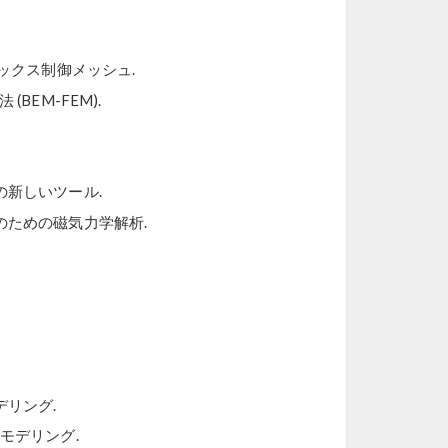
ックス制御メッシュ.
EM-FEM).
新しいツール.
ための磁気力学解析.
リング.
元モデリング.