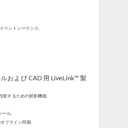
イベントシーケンス.
 CAD 用 LiveLink™ 製
投影するための射影機能.
ール.
のオフライン同期.