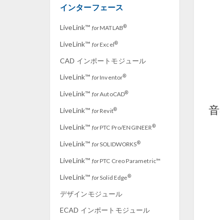
インターフェース
LiveLink™
®
for
MATLAB
LiveLink™
®
for
Excel
CAD インポートモジュール
LiveLink™
®
for
Inventor
LiveLink™
®
for
AutoCAD
音
LiveLink™
®
for
Revit
LiveLink™
®
for
PTC Pro/ENGINEER
LiveLink™
®
for
SOLIDWORKS
LiveLink™
for
PTC Creo Parametric™
LiveLink™
®
for
Solid Edge
デザインモジュール
ECAD インポートモジュール