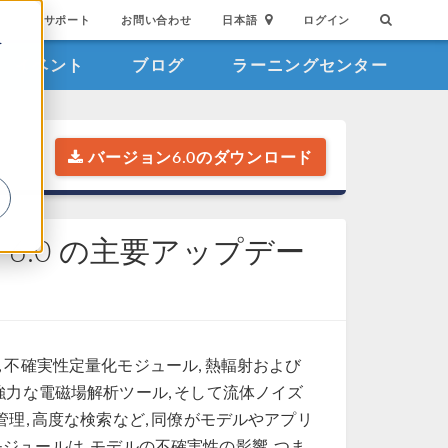
サポート
お問い合わせ
日本語
ログイン
を
イベント
ブログ
ラーニングセンター
詳
バージョン6.0のダウンロード
6.0 の主要アップデー
ー, 不確実性定量化モジュール, 熱輻射および
強力な電磁場解析ツール, そして流体ノイズ
理, 高度な検索など, 同僚がモデルやアプリ
ュールは, モデルの不確実性の影響, つま