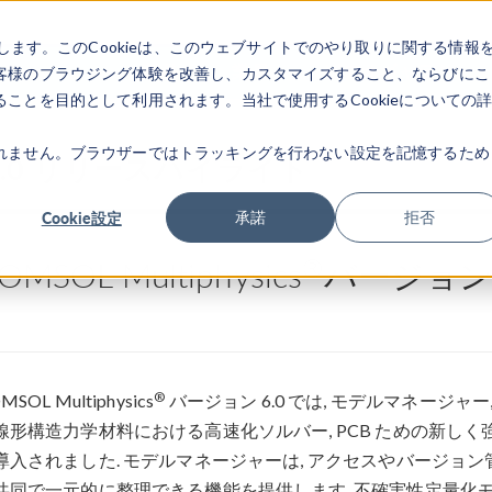
します。このCookieは、このウェブサイトでのやり取りに関する情報
製品
業界
ビデオギャラリ
客様のブラウジング体験を改善し、カスタマイズすること、ならびにこ
ことを目的として利用されます。当社で使用するCookieについての
れません。ブラウザーではトラッキングを行わない設定を記憶するため
6.0 リリースハイライト
Cookie設定
承諾
拒否
®
OMSOL Multiphysics
バージョン 
ト
®
MSOL Multiphysics
バージョン 6.0 では, モデルマネージャ
線形構造力学材料における高速化ソルバー, PCB ための新しく
導入されました. モデルマネージャーは, アクセスやバージョン管
共同で一元的に整理できる機能を提供します. 不確実性定量化モジ