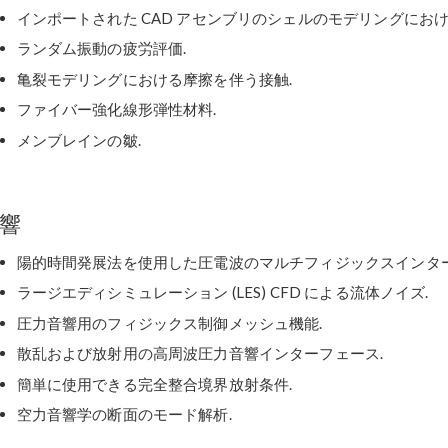
インポートされた CAD アセンブリのシェルのモデリングにおけ
ランダム振動の疲労評価.
亀裂モデリングにおける摩擦を伴う接触.
ファイバー強化線形弾性材料.
メンブレインの皺.
響
陽的時間発展法を使用した圧電波のマルチフィジックスインター
ラージエディシミュレーション (LES) CFD による流体ノイズ.
圧力音響用のフィジックス制御メッシュ機能.
散乱および放射用の高周波圧力音響インターフェース.
簡単に使用できる完全整合境界放射条件.
空力音響学の断面のモード解析.