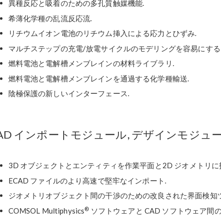
異種反応と吸着のための多孔質触媒機能.
希薄化学種の乱流反応流.
リチウムイオン電池のリチウム挿入による応力とひずみ.
マルチステップの充電/放電サイクルのモデリングを容易にする
燃料電池と電解槽メンブレインの材料ライブラリ.
燃料電池と電解槽メンブレインを通過する化学種輸送.
陰極保護の新しいインターフェース.
AD インポートモジュール, デザインモジュールおよび
3D オブジェクトとエンティティを作業平面と2D ジオメトリに
ECAD ファイルのより高速で堅牢なインポート.
ジオメトリオブジェクト間の干渉のための改良された界面検知ツ
®
COMSOL Multiphysics
ソフトウェアと CAD ソフトウェア間