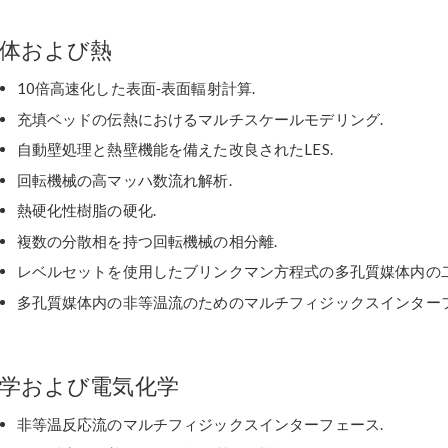
体および熱
10倍高速化した表面‐表面輻射計算.
充填ベッドの伝熱におけるマルチスケールモデリング.
自動壁処理と熱壁機能を備えた改良されたLES.
回転機械の高マッハ数流れ解析.
熱硬化性樹脂の硬化.
複数の分散相を持つ回転機械の相分離.
レベルセットを使用したブリンクマン方程式の多孔質媒体内の二
多孔質媒体内の非等温流のためのマルチフィジックスインターフ
学および電気化学
非等温反応流のマルチフィジックスインターフェース.