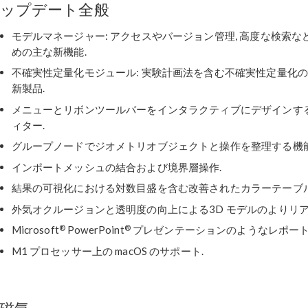
ップデート全般
モデルマネージャー: アクセスやバージョン管理, 高度な検索な
めの主な新機能.
不確実性定量化モジュール: 実験計画法を含む不確実性定量化
新製品.
メニューとリボンツールバーをインタラクティブにデザインす
ィター.
グループノードでジオメトリオブジェクトと操作を整理する機能
インポートメッシュの結合および境界層操作.
結果の可視化における対数目盛を含む改善されたカラーテーブル
外気オクルージョンと透明度の向上による3D モデルのよりリア
®
®
Microsoft
PowerPoint
プレゼンテーションのようなレポート
M1 プロセッサー上の macOS のサポート.