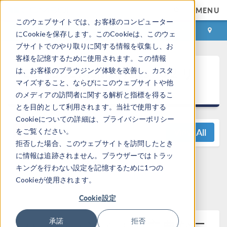
MENU
このウェブサイトでは、お客様のコンピューター
ログイン
お問い合わせ
にCookieを保存します。このCookieは、このウェ
ブサイトでのやり取りに関する情報を収集し、お
客様を記憶するために使用されます。この情報
®
COMSOL Multiphysics
6.2 リ
は、お客様のブラウジング体験を改善し、カスタ
マイズすること、ならびにこのウェブサイトや他
リースハイライト
のメディアの訪問者に関する解析と指標を得るこ
とを目的として利用されます。当社で使用する
Cookieについての詳細は、プライバシーポリシー
View All
をご覧ください。
拒否した場合、このウェブサイトを訪問したとき
に情報は追跡されません。ブラウザーではトラッ
ご質問はこちらまで:
キングを行わない設定を記憶するために1つの
support@comsol.com
Cookieが使用されます。
Cookie設定
バージョン 6.2 の主要なニ
承諾
拒否