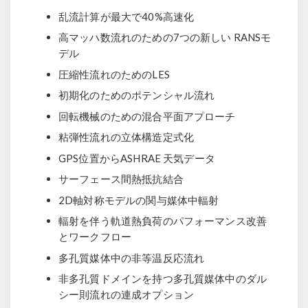
乱流計算が最大で40%高速化
高マッハ数流れのための7つの新しい RANSモ
デル
圧縮性流れのためのLES
初期化のためのポテンシャル流れ
回転機械のための混合平面アプローチ
粘弾性流れの立体構造定式化
GPS位置からASHRAE 天気データ
サーフェース間熱抵抗結合
2D軸対称モデルの関与媒体中輻射
輻射を伴う軌道熱負荷のパフォーマンス改善
とワークフロー
多孔質媒体中の非等温反応流れ
非多孔質ドメインを持つ多孔質媒体中のダル
シー則流れの連成オプション