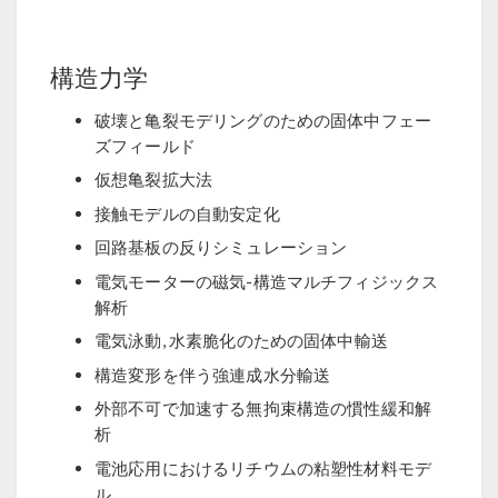
構造力学
破壊と亀裂モデリングのための固体中フェー
ズフィールド
仮想亀裂拡大法
接触モデルの自動安定化
回路基板の反りシミュレーション
電気モーターの磁気-構造マルチフィジックス
解析
電気泳動, 水素脆化のための固体中輸送
構造変形を伴う強連成水分輸送
外部不可で加速する無拘束構造の慣性緩和解
析
電池応用におけるリチウムの粘塑性材料モデ
ル