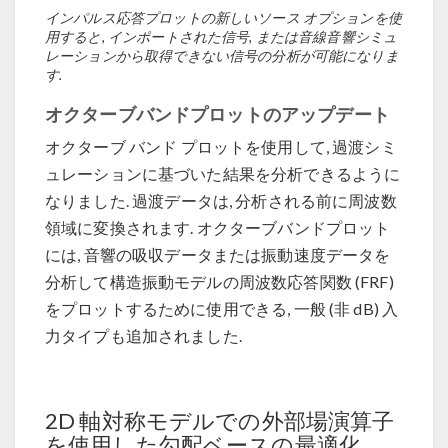
インパルス応答プロットの新しいソース オプションを使
用すると, インポートされた信号, または音線音響シミュ
レーションから取得できない信号の分析が可能になりま
す.
オクターブバンドプロットのアップデート
オクターブ バンド プロットを使用して, 過渡シミ
ュレーションに基づいた結果を分析できるように
なりました. 過渡データは, 分析される前に周波数
領域に変換されます. オクターブバンドプロット
には, 音響の吸収データまたは振動速度データを
分析して構造振動モデルの周波数応答関数 (FRF)
をプロットするために使用できる, 一般 (非 dB) 入
力タイプも追加されました.
2D 軸対称モデルでの外部場演算子
を使用した勾配ベースの最適化