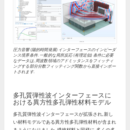
圧力音響 (陽的時間発展) インターフェースのインピーダ
ンス境界条件. 一般的な局所反応 (有理近似) 条件に必要
なデータは, 周波数領域のアドミッタンスをフィッティ
ングする部分分数フィッティング関数から直接インポー
トされます.
多孔質弾性波インターフェースに
おける異方性多孔弾性材料モデル
多孔質弾性波インターフェースが拡張され, 新し
い材料モデルである異方性多孔弾性材料が含まれ
るようになりました. 繊維材料と同様に, 多くの多