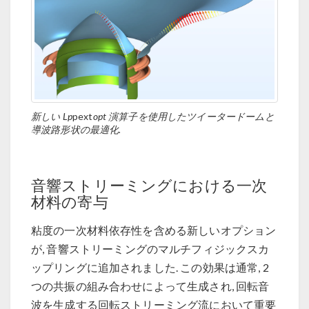
新しい Lp
pext
opt 演算子を使用したツイータードームと
導波路形状の最適化.
音響ストリーミングにおける一次
材料の寄与
粘度の一次材料依存性を含める新しいオプション
が, 音響ストリーミングのマルチフィジックスカ
ップリングに追加されました. この効果は通常, 2
つの共振の組み合わせによって生成され, 回転音
波を生成する回転ストリーミング流において重要