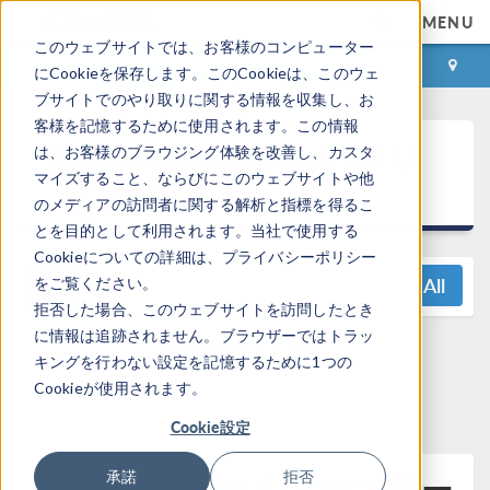
MENU
このウェブサイトでは、お客様のコンピューター
ログイン
お問い合わせ
にCookieを保存します。このCookieは、このウェ
ブサイトでのやり取りに関する情報を収集し、お
客様を記憶するために使用されます。この情報
®
COMSOL Multiphysics
6.2 リ
は、お客様のブラウジング体験を改善し、カスタ
マイズすること、ならびにこのウェブサイトや他
リースハイライト
のメディアの訪問者に関する解析と指標を得るこ
とを目的として利用されます。当社で使用する
Cookieについての詳細は、プライバシーポリシー
View All
をご覧ください。
拒否した場合、このウェブサイトを訪問したとき
に情報は追跡されません。ブラウザーではトラッ
ご質問はこちらまで:
キングを行わない設定を記憶するために1つの
support@comsol.com
Cookieが使用されます。
Cookie設定
音響モジュールアップデー
承諾
拒否