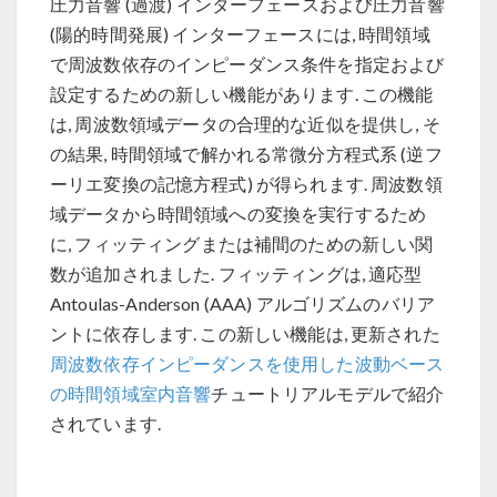
圧力音響 (過渡) インターフェースおよび圧力音響
(陽的時間発展) インターフェースには, 時間領域
で周波数依存のインピーダンス条件を指定および
設定するための新しい機能があります. この機能
は, 周波数領域データの合理的な近似を提供し, そ
の結果, 時間領域で解かれる常微分方程式系 (逆フ
ーリエ変換の記憶方程式) が得られます. 周波数領
域データから時間領域への変換を実行するため
に, フィッティングまたは補間のための新しい関
数が追加されました. フィッティングは, 適応型
Antoulas-Anderson (AAA) アルゴリズムのバリア
ントに依存します. この新しい機能は, 更新された
周波数依存インピーダンスを使用した波動ベース
の時間領域室内音響
チュートリアルモデルで紹介
されています.