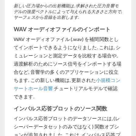
新しい圧力場からの出射機能は, 求解された圧力音響モ
デルの強度ベクトルによって与えられる大きさと方向で,
サーフェスから音線を出射します.
WAV オーディオファイルのインポート
WAV オーディオファイル (.wav) を補間関数とし
てインポートできるようになりました. これは, シ
ミュレーションと測定データを比較する場合や,
過渡解析のためにソース信号をインポートする場
合など, 音響学の多くのアプリケーションに役立
ちます. この新しい機能は, 更新された
小規模コン
サートホール音響
チュートリアルモデルで確認
できます.
インパルス応答プロットのソース関数
インパルス応答プロットのデータソースには, (レ
シーバーデータセットのみではなく) 関数オプシ
ョンが追加されました. これは, インパルス応答プ