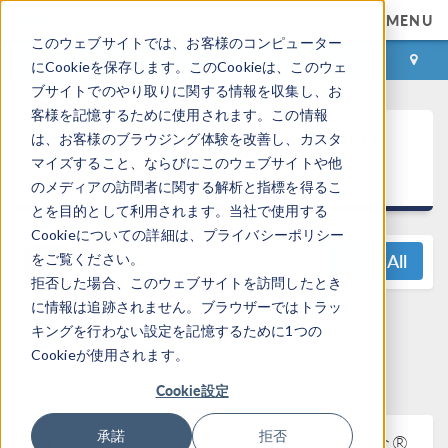
MENU
このウェブサイトでは、お客様のコンピューター
ログイン
お問い合わせ
にCookieを保存します。このCookieは、このウェ
ブサイトでのやり取りに関する情報を収集し、お
客様を記憶するために使用されます。この情報
®
COMSOL Multiphysics
6.2 リ
は、お客様のブラウジング体験を改善し、カスタ
マイズすること、ならびにこのウェブサイトや他
リースハイライト
のメディアの訪問者に関する解析と指標を得るこ
とを目的として利用されます。当社で使用する
Cookieについての詳細は、プライバシーポリシー
View All
をご覧ください。
拒否した場合、このウェブサイトを訪問したとき
に情報は追跡されません。ブラウザーではトラッ
ご質問はこちらまで:
キングを行わない設定を記憶するために1つの
support@comsol.com
Cookieが使用されます。
Cookie設定
LiveLink™
承諾
拒否
®