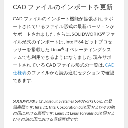
CAD ファイルのインポートを更新
CAD ファイルのインポート機能が拡張され, サポ
ートされているファイル形式の最新バージョンが
®
サポートされました. さらに, SOLIDWORKS
ファ
®
イル形式のインポートは, Intel
64 ビットプロセ
®
ッサーを搭載した Linux
オペレーティングシス
テムでも利用できるようになりました. 現在サポ
ートされている CAD ファイル形式の一覧は,
CAD
仕様表
のファイルから読み込むセクションで確認
できます.
SOLIDWORKS は Dassault Systèmes SolidWorks Corp. の登
録商標です. Intel は, Intel Corporation の米国およびその他
の国における商標です. Linux は Linus Torvalds の米国およ
びその他の国における登録商標です.