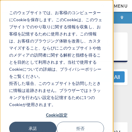
MENU
このウェブサイトでは、お客様のコンピューター
ログイン
お問い合わせ
にCookieを保存します。このCookieは、このウェ
ブサイトでのやり取りに関する情報を収集し、お
客様を記憶するために使用されます。この情報
®
COMSOL Multiphysics
6.2 リ
は、お客様のブラウジング体験を改善し、カスタ
マイズすること、ならびにこのウェブサイトや他
リースハイライト
のメディアの訪問者に関する解析と指標を得るこ
とを目的として利用されます。当社で使用する
Cookieについての詳細は、プライバシーポリシー
View All
をご覧ください。
拒否した場合、このウェブサイトを訪問したとき
に情報は追跡されません。ブラウザーではトラッ
ご質問はこちらまで:
キングを行わない設定を記憶するために1つの
support@comsol.com
Cookieが使用されます。
Cookie設定
複合材料モジュールのアッ
承諾
拒否