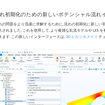
れ初期化のための新しいポテンシャル流れ
れの問題をより迅速に求解するために, 流れの初期化に新しい
入されました. これを使用して, より複雑な乱流モデルや LES
きます. この新しいインターフェースは,
3D ヒルジオメトリ
チュ