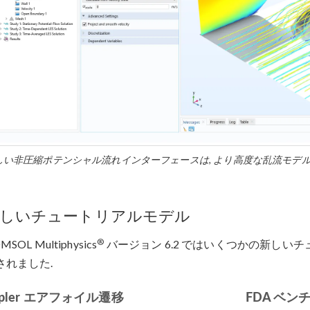
しい非圧縮ポテンシャル流れインターフェースは, より高度な乱流モデルと 
しいチュートリアルモデル
®
MSOL Multiphysics
バージョン 6.2 ではいくつかの新しいチ
されました.
ppler エアフォイル遷移
FDA ベ