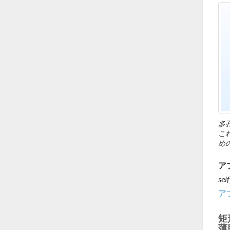
多
こ
め
ア
sel
ア
矩
薄