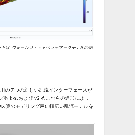
 プロットは, ウォールジェットベンチマークモデルの結
ル用の 7 つの新しい乱流インターフェースが
レイノルズ数 k-ε, および v2 -f. これらの追加により,
ズル, 翼のモデリング用に幅広い乱流モデルを