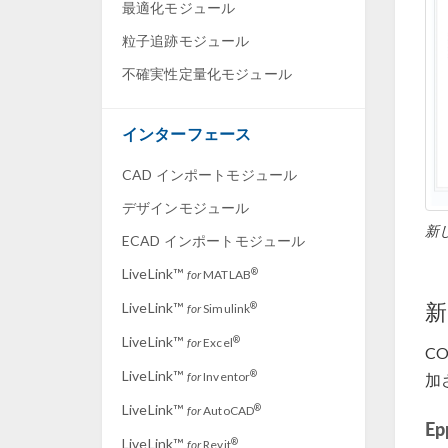
最適化モジュール
粒子追跡モジュール
不確実性定量化モジュール
インターフェース
CAD インポートモジュール
デザインモジュール
新
ECAD インポートモジュール
LiveLink™
®
for
MATLAB
新
LiveLink™
®
for
Simulink
LiveLink™
®
for
Excel
CO
LiveLink™
®
for
Inventor
加
LiveLink™
®
for
AutoCAD
E
LiveLink™
®
for
Revit