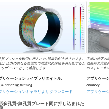
孔質ブッシュが軸受に圧入され, 潤滑剤が含浸されます.
工場の煙突の周
れは, 圧力の異なる領域間で潤滑剤の薄膜を再分配するた
強風時の大量
のリザーバーとして機能します.
のストレーキ
プリケーションライブラリタイトル:
アプリケーシ
f_lubricating_bearing
chimney
プリケーションギャラリよりダウンロード
アプリケー
形多孔質-無孔質プレート間に押し込まれた
膜