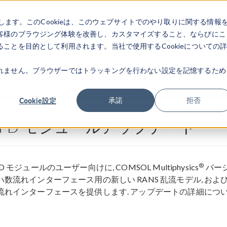
します。このCookieは、このウェブサイトでのやり取りに関する情報
製品
業界
ビデオギャラリ
客様のブラウジング体験を改善し、カスタマイズすること、ならびにこ
ことを目的として利用されます。当社で使用するCookieについての
れません。ブラウザーではトラッキングを行わない設定を記憶するため
6.2 リリースハイライト
Cookie設定
承諾
拒否
CFD モジュールアップデート
®
D モジュールのユーザー向けに, COMSOL Multiphysics
バージョ
ハ数流れインターフェース用の新しい RANS 乱流モデル, 
流れインターフェースを提供します. アップデートの詳細について