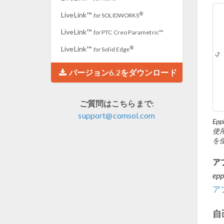
LiveLink™
®
for
SOLIDWORKS
LiveLink™
for
PTC Creo Parametric™
LiveLink™
®
for
Solid Edge
バージョン6.2をダウンロード
ご質問はこちらまで:
support@comsol.com
Ep
使用
を
ア
epp
ア
自