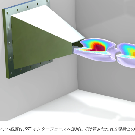
マッハ数流れ, SST インターフェースを使用して計算された長方形断面