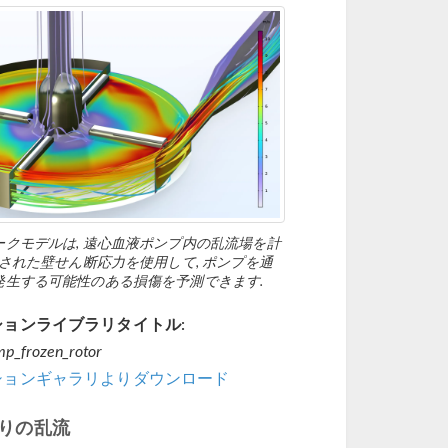
ークモデルは, 遠心血液ポンプ内の乱流場を計
算された壁せん断応力を使用して, ポンプを通
発生する可能性のある損傷を予測できます.
ョンライブラリタイトル:
mp_frozen_rotor
ションギャラリよりダウンロード
りの乱流