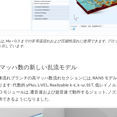
S は, Ma = 0.3 までの非等温流れおよび圧縮性流れに使用できます.
を示しています.
マッハ数の新しい乱流モデル
体流れブランチの高マッハ数流れセクションには, RANS モデ
ます: 代数的 yPlus, L-VEL, Realizable k-ε, k-ω, SST, 低
FD モジュールは, 遷音速および超音速で動作するジェット, ノ
供できるようになりました.