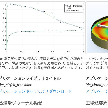
pler 387 翼の周りの流れは, 遷移モデルを使用した場合と
このベンチマ
しない場合の両方で, せん断応力輸送 (SST) 乱流モデル
算します. 計
使用して計算されます. 結果を実験値と比較しています.
過する血液に
プリケーションライブラリタイトル:
アプリケーシ
ler_airfoil_transition
fda_blood_pu
プリケーションギャラリよりダウンロード
アプリケー
己潤滑ジャーナル軸受
工場煙突周