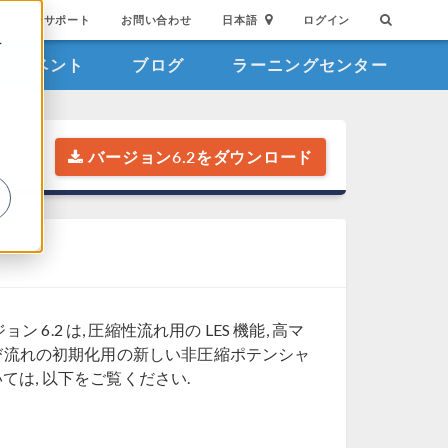
サポート
お問い合わせ
日本語
ログイン
を
イベント
ブログ
ラーニングセンター
詳
バージョン6.2をダウンロード
ン 6.2 は, 圧縮性流れ用の LES 機能, 高マ
および流れの初期化用の新しい非圧縮ポテンシャ
は, 以下をご覧ください.