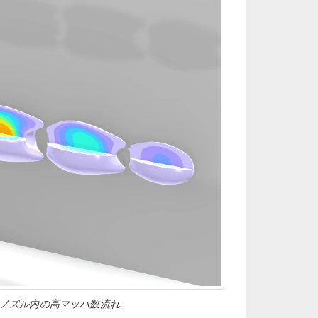
のノズル内の高マッハ数流れ.