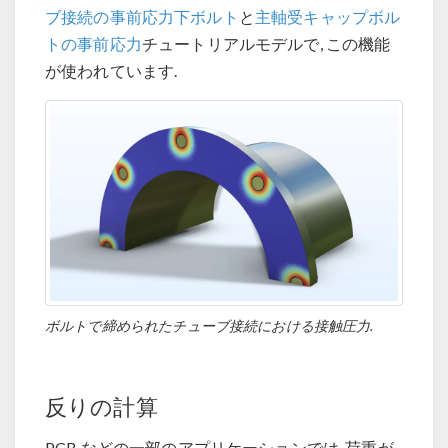
ブ接続の事前応力下ボルト
と
主軸受キャップボル
トの事前応力
チュートリアルモデルで, この機能
が使われています.
ボルトで締められたチューブ接続における接触圧力.
反りの計算
PCB などの一部のアプリケーションでは, 荷重が