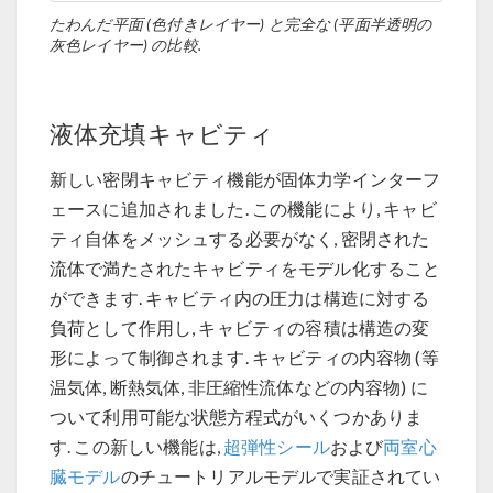
たわんだ平面 (色付きレイヤー) と完全な (平面半透明の
灰色レイヤー) の比較.
液体充填キャビティ
新しい密閉キャビティ機能が固体力学インターフ
ェースに追加されました. この機能により, キャビ
ティ自体をメッシュする必要がなく, 密閉された
流体で満たされたキャビティをモデル化すること
ができます. キャビティ内の圧力は構造に対する
負荷として作用し, キャビティの容積は構造の変
形によって制御されます. キャビティの内容物 (等
温気体, 断熱気体, 非圧縮性流体などの内容物) に
ついて利用可能な状態方程式がいくつかありま
す. この新しい機能は,
超弾性シール
および
両室心
臓モデル
のチュートリアルモデルで実証されてい