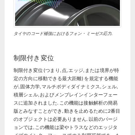
タイヤのコード補強におけるフォン・ミーゼス応力.
制限付き変位
制限付き変位 (つまり, 点, エッジ, または境界が特
定の方向に移動できる最大距離) を規定する機能
が, 固体力学, マルチボディダイナミクス, シェル,
積層シェル, およびメンブレインインターフェー
スに追加されました. この機能は接触解析の簡易
版とみなすことができ, 動きを止めるために2番目
のオブジェクトは必要ありません. 以前のバージ
ョンでは, この機能は梁やトラスなどのエッジタ