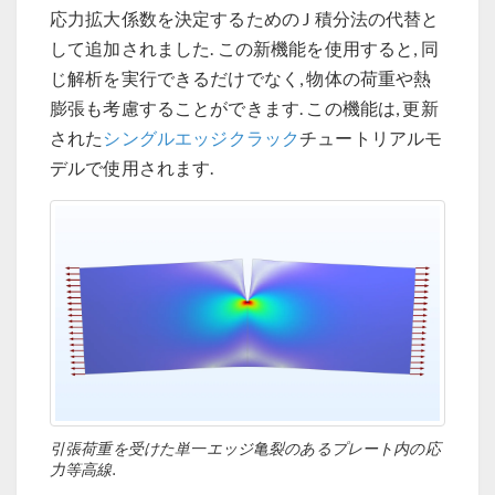
応力拡大係数を決定するための J 積分法の代替と
して追加されました. この新機能を使用すると, 同
じ解析を実行できるだけでなく, 物体の荷重や熱
膨張も考慮することができます. この機能は, 更新
された
シングルエッジクラック
チュートリアルモ
デルで使用されます.
引張荷重を受けた単一エッジ亀裂のあるプレート内の応
力等高線.