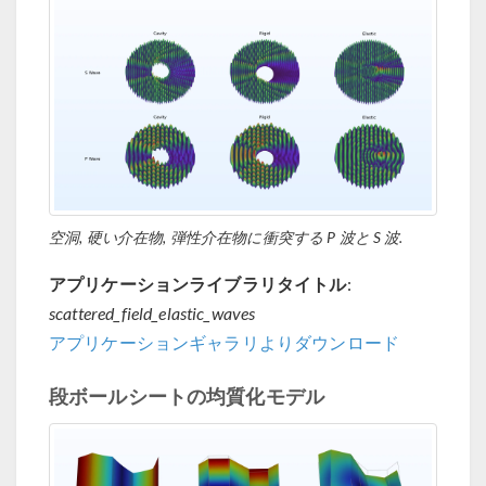
空洞, 硬い介在物, 弾性介在物に衝突する P 波と S 波.
アプリケーションライブラリタイトル
:
scattered_field_elastic_waves
アプリケーションギャラリよりダウンロード
段ボールシートの均質化モデル