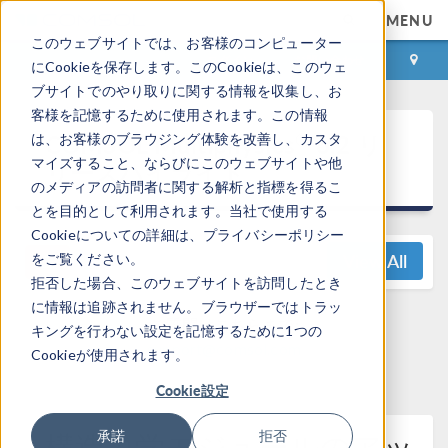
MENU
このウェブサイトでは、お客様のコンピューター
ログイン
お問い合わせ
にCookieを保存します。このCookieは、このウェ
ブサイトでのやり取りに関する情報を収集し、お
客様を記憶するために使用されます。この情報
®
COMSOL Multiphysics
6.2 リ
は、お客様のブラウジング体験を改善し、カスタ
マイズすること、ならびにこのウェブサイトや他
リースハイライト
のメディアの訪問者に関する解析と指標を得るこ
とを目的として利用されます。当社で使用する
Cookieについての詳細は、プライバシーポリシー
View All
をご覧ください。
拒否した場合、このウェブサイトを訪問したとき
に情報は追跡されません。ブラウザーではトラッ
ご質問はこちらまで:
キングを行わない設定を記憶するために1つの
support@comsol.com
Cookieが使用されます。
Cookie設定
構造力学モジュールのアッ
承諾
拒否