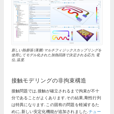
新しい熱膨張 (薄層) マルチフィジックスカップリングを
使用してモデル化された加熱回路で決定される応力, 電
位, 温度.
接触モデリングの非拘束構造
接触問題では, 接触が確立されるまで拘束が不十
分であることがよくあります. その結果, 剛性行列
は特異になります. この固有の問題を軽減するた
めに, 新しい安定化機能が追加されました.
チュー