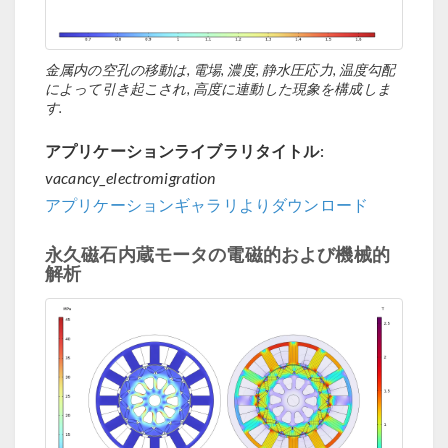
金属内の空孔の移動は, 電場, 濃度, 静水圧応力, 温度勾配
によって引き起こされ, 高度に連動した現象を構成しま
す.
アプリケーションライブラリタイトル:
vacancy_electromigration
アプリケーションギャラリよりダウンロード
永久磁石内蔵モータの電磁的および機械的
解析