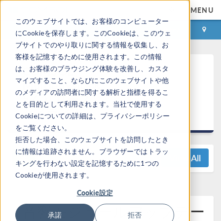
MENU
このウェブサイトでは、お客様のコンピューター
ログイン
お問い合わせ
にCookieを保存します。このCookieは、このウェ
ブサイトでのやり取りに関する情報を収集し、お
客様を記憶するために使用されます。この情報
COMSOL
は、お客様のブラウジング体験を改善し、カスタ
マイズすること、ならびにこのウェブサイトや他
Multiphysics®
のメディアの訪問者に関する解析と指標を得るこ
5.4 リリース
とを目的として利用されます。当社で使用する
ハイライト
Cookieについての詳細は、プライバシーポリシー
をご覧ください。
拒否した場合、このウェブサイトを訪問したとき
に情報は追跡されません。ブラウザーではトラッ
View All
キングを行わない設定を記憶するために1つの
Cookieが使用されます。
Cookie設定
音響モジュールアップデー
承諾
拒否