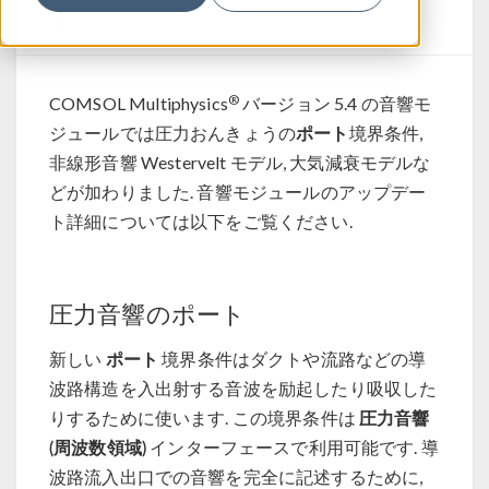
ト
®
COMSOL Multiphysics
バージョン 5.4 の音響モ
ポート
ジュールでは圧力おんきょうの
境界条件,
非線形音響 Westervelt モデル, 大気減衰モデルな
どが加わりました. 音響モジュールのアップデー
ト詳細については以下をご覧ください.
圧力音響のポート
ポート
新しい
境界条件はダクトや流路などの導
波路構造を入出射する音波を励起したり吸収した
圧力音響
りするために使います. この境界条件は
(周波数領域)
インターフェースで利用可能です. 導
波路流入出口での音響を完全に記述するために,