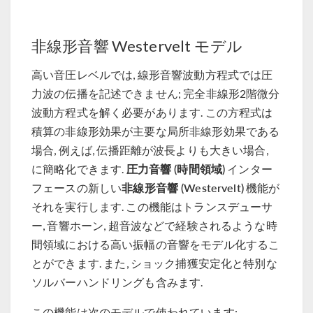
非線形音響 Westervelt モデル
高い音圧レベルでは, 線形音響波動方程式では圧
力波の伝播を記述できません; 完全非線形2階微分
波動方程式を解く必要があります. この方程式は
積算の非線形効果が主要な局所非線形効果である
場合, 例えば, 伝播距離が波長よりも大きい場合,
圧力音響 (時間領域)
に簡略化できます.
インター
非線形音響 (Westervelt)
フェースの新しい
機能が
それを実行します. この機能はトランスデューサ
ー, 音響ホーン, 超音波などで経験されるような時
間領域における高い振幅の音響をモデル化するこ
とができます. また, ショック捕獲安定化と特別な
ソルバーハンドリングも含みます.
この機能は次のモデルで使われています: