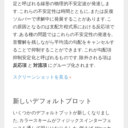
定と呼ばれる線形の物理的不安定波が発達しま
す. これらの不安定性は時間とともに, または反復
ソルバーで求解中に発展することがあります. こ
の原因となるのは支配方程式系における反応項で
す. ある種の問題ではこれらの不安定性の発達を,
音響解を残しながら平均流の勾配をキャンセルす
ることで抑制することができます. これが勾配項
抑制安定化と呼ばれるものです. 除外される項は
反応項
対流項
と
にグループ化されます.
スクリーンショットを見る
新しいデフォルトプロット
いくつかのデフォルトプットが新しくなりまし
た. カラースキームがフィジックスインターフェ
ースを通して同じになりました. 例えば,
Wave
カ