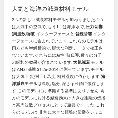
大気と海洋の減衰材料モデル
2つの新しい減衰材料モデルが加わりました. 1つ
圧力音響
は大気中の空気で, もう1つは海洋水で,
(周波数領域)
音線音響
インターフェースと
インタ
ーフェースに含まれています. これらのモデルは
両方とも半解析的で, 膨大な測定データで校正さ
れています. それらには粘性, 熱伝導, 種々の分子
大気減衰
の緩和の効果が含まれています.
モデル
は ANSI 基準 S1.26-2014 に則っています. モデル
海
は大気圧 (絶対圧), 温度, 相対湿度に依存します.
洋減衰
モデルは温度, 塩分, 深さ, pH 値に依存しま
す. このモデルには準拠する基準はありません. 両
方のモデルにおける減衰効果は大きな距離の伝播
と高周波数プロセスにとって重要です. また, これ
らのモデルは, 非常に大きな距離の伝播をシミュ