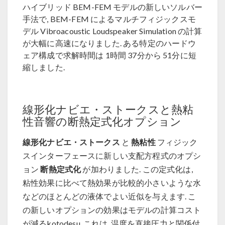
ハイブリッド BEM-FEM モデルの新しいソルバー
手法で, BEM-FEM によるマルチフィジックスモ
デル Vibroacoustic Loudspeaker Simulation の計算
が大幅に高速になりました. ある特定のハードウ
ェア構成で求解時間は 1時間 37分から 51分に短
縮しました.
線形化ナビエ・ストークスと熱粘
性音響の断熱定式化オプション
線形化ナビエ・ストークス
熱粘性
と
フィジック
スインターフェースに新しい支配方程式のオプシ
断熱定式化
ョン
が加わりました. この定式化は,
粘性効果に比べて熱効果が比較的小さいような水
などのほとんどの液体でよい近似を与えます. こ
の新しいオプションの効果はモデルの計算コスト
が減るkotodesu. これは, 温度を直接圧力と関係付