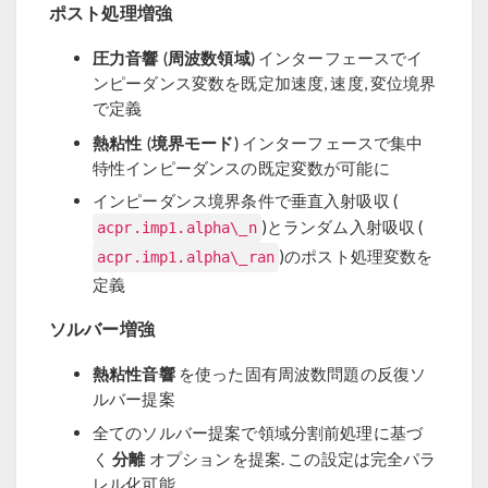
ポスト処理増強
圧力音響 (周波数領域)
インターフェースでイ
ンピーダンス変数を既定加速度, 速度, 変位境界
で定義
熱粘性 (境界モード)
インターフェースで集中
特性インピーダンスの既定変数が可能に
インピーダンス境界条件で垂直入射吸収 (
)とランダム入射吸収 (
acpr.imp1.alpha\_n
)のポスト処理変数を
acpr.imp1.alpha\_ran
定義
ソルバー増強
熱粘性音響
を使った固有周波数問題の反復ソ
ルバー提案
全てのソルバー提案で領域分割前処理に基づ
分離
く
オプションを提案. この設定は完全パラ
レル化可能.