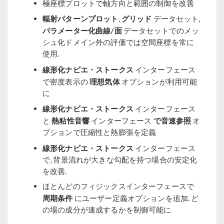
極座標プロットで軸方向と範囲の制御を改善
輻射パターンプロット
グリッド
,
データセット,
パラメーター化曲線/面
データセットでのメッ
シュ化ドメイン外の評価では空間座標を常に
使用.
線形化ナビエ・ストークス
インターフェース
理想気体
で密度表示の
オプションが利用可能
に
線形化ナビエ・ストークス
インターフェース
熱粘性音響
で音速参照
と
インターフェース
オ
プションで圧縮性と熱膨張を定義
線形化ナビエ・ストークス
インターフェース
で, 背景流れが大きな勾配を持つ場合の安定化
を改善.
ほとんどのフィジックスインターフェースで
周期条件
にユーザー定義オプションを追加. ど
の場の成分が連成するかを制御可能に