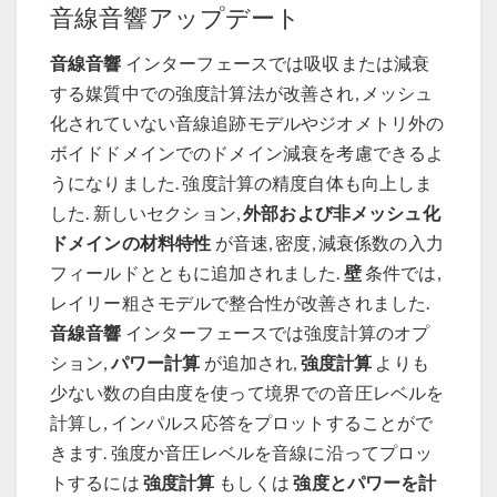
音線音響アップデート
音線音響
インターフェースでは吸収または減衰
する媒質中での強度計算法が改善され, メッシュ
化されていない音線追跡モデルやジオメトリ外の
ボイドドメインでのドメイン減衰を考慮できるよ
うになりました. 強度計算の精度自体も向上しま
外部および非メッシュ化
した. 新しいセクション,
ドメインの材料特性
が音速, 密度, 減衰係数の入力
壁
フィールドとともに追加されました.
条件では,
レイリー粗さモデルで整合性が改善されました.
音線音響
インターフェースでは強度計算のオプ
パワー計算
強度計算
ション,
が追加され,
よりも
少ない数の自由度を使って境界での音圧レベルを
計算し, インパルス応答をプロットすることがで
きます. 強度か音圧レベルを音線に沿ってプロッ
強度計算
強度とパワーを計
トするには
もしくは