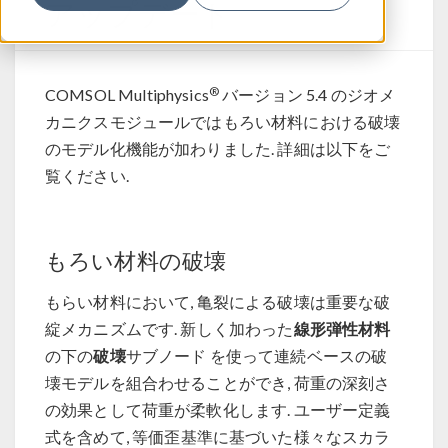
アップデート
®
COMSOL Multiphysics
バージョン 5.4 のジオメ
カニクスモジュールではもろい材料における破壊
のモデル化機能が加わりました. 詳細は以下をご
覧ください.
もろい材料の破壊
もらい材料において, 亀裂による破壊は重要な破
線形弾性材料
綻メカニズムです. 新しく加わった
破壊
の下の
サブノード を使って連続ベースの破
壊モデルを組合わせることができ, 荷重の深刻さ
の効果として荷重が柔軟化します. ユーザー定義
式を含めて, 等価歪基準に基づいた様々なスカラ