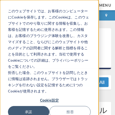
MENU
このウェブサイトでは、お客様のコンピューター
ログイン
お問い合わせ
にCookieを保存します。このCookieは、このウェ
ブサイトでのやり取りに関する情報を収集し、お
客様を記憶するために使用されます。この情報
COMSOL
は、お客様のブラウジング体験を改善し、カスタ
マイズすること、ならびにこのウェブサイトや他
Multiphysics®
のメディアの訪問者に関する解析と指標を得るこ
5.4 リリース
とを目的として利用されます。当社で使用する
ハイライト
Cookieについての詳細は、プライバシーポリシー
をご覧ください。
拒否した場合、このウェブサイトを訪問したとき
に情報は追跡されません。ブラウザーではトラッ
View All
キングを行わない設定を記憶するために1つの
Cookieが使用されます。
Cookie設定
ジオメカニクスモジュール
承諾
拒否