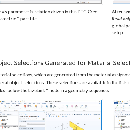
e
d6
parameter is relation driven in this PTC Creo
After sy
ametric™ part file.
Read-onl
global p
setup.
ject Selections Generated for Material Selec
erial selections, which are generated from the material assignm
eral object selections. These selections are available in the lists
es, below the LiveLink™ node in a geometry sequence.