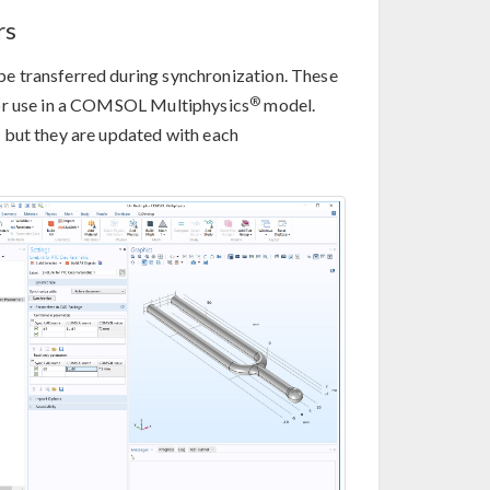
rs
e transferred during synchronization. These
®
for use in a COMSOL Multiphysics
model.
 but they are updated with each