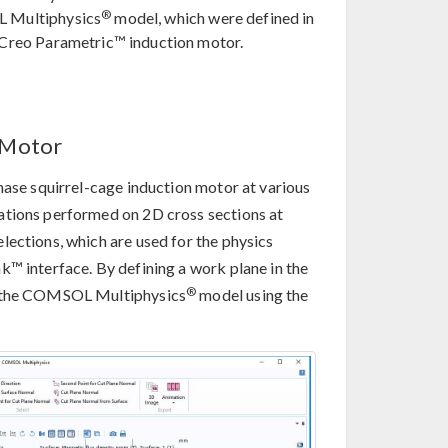
®
Multiphysics
model, which were defined in
Creo Parametric™ induction motor.
 Motor
hase squirrel-cage induction motor at various
ations performed on 2D cross sections at
lections, which are used for the physics
k™ interface. By defining a work plane in the
®
in the COMSOL Multiphysics
model using the