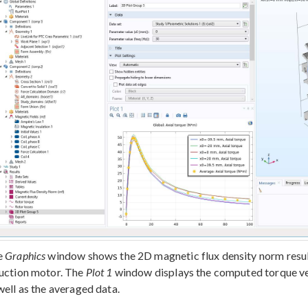
e
Graphics
window shows the 2D magnetic flux density norm resul
uction motor. The
Plot 1
window displays the computed torque versu
well as the averaged data.