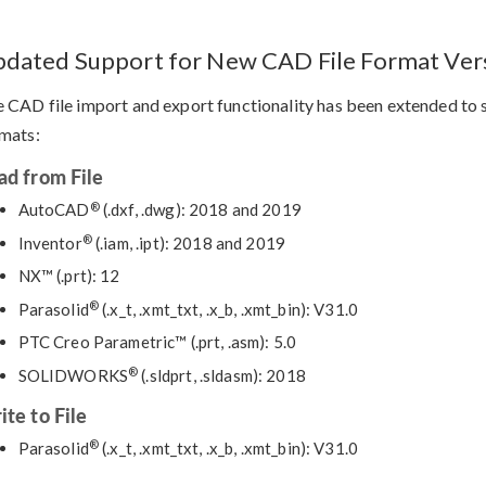
dated Support for New CAD File Format Ver
 CAD file import and export functionality has been extended to s
mats:
ad from File
®
AutoCAD
(.dxf, .dwg): 2018 and 2019
®
Inventor
(.iam, .ipt): 2018 and 2019
NX™ (.prt): 12
®
Parasolid
(.x_t, .xmt_txt, .x_b, .xmt_bin): V31.0
PTC Creo Parametric™ (.prt, .asm): 5.0
®
SOLIDWORKS
(.sldprt, .sldasm): 2018
ite to File
®
Parasolid
(.x_t, .xmt_txt, .x_b, .xmt_bin): V31.0