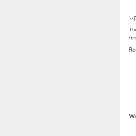
Up
The
for
Re
Wr