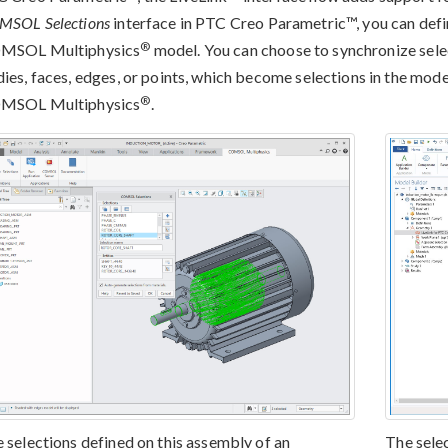
MSOL Selections
interface in PTC Creo Parametric™, you can defin
®
MSOL Multiphysics
model. You can choose to synchronize sele
ies, faces, edges, or points, which become selections in the mod
®
MSOL Multiphysics
.
 selections defined on this assembly of an
The sele