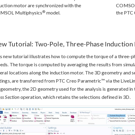
uction motor are synchronized with the
COMSOL 
®
MSOL Multiphysics
model.
the PTC 
w Tutorial: Two-Pole, Three-Phase Induction
s new tutorial illustrates how to compute the torque of a three-p
eds. The torque is computed by averaging the results from simul
eral locations along the induction motor. The 3D geometry and se
tings, are transferred from PTC Creo Parametric™ via the LiveLin
geometry, the 2D geometry used for the analysis is generated 
ss Section
operation, which retains the selections defined in 3D.