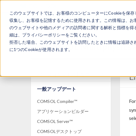
このウェブサイトでは、お客様のコンピューターにCookieを保存
収集し、お客様を記憶するために使用されます。この情報は、お
のウェブサイトや他のメディアの訪問者に関する解析と指標を得る
細は、プライバシーポリシーをご覧ください。
拒否した場合、このウェブサイトを訪問したときに情報は追跡さ
COMSOL Multiphys
に1つのCookieが使用されます。
L
バージョン 5.4 の主なニュース
一般アップデート
For
COMSOL Compiler™
syn
アプリケーションビルダー
sel
COMSOL Server™
COMSOLデスクトップ