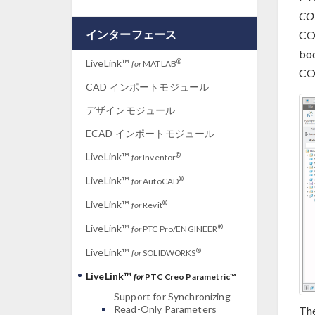
CO
インターフェース
CO
bod
LiveLink™
®
for
MATLAB
CO
CAD インポートモジュール
デザインモジュール
ECAD インポートモジュール
LiveLink™
®
for
Inventor
LiveLink™
®
for
AutoCAD
LiveLink™
®
for
Revit
LiveLink™
®
for
PTC Pro/ENGINEER
LiveLink™
®
for
SOLIDWORKS
LiveLink™
for
PTC Creo Parametric™
Support for Synchronizing
Read-Only Parameters
The