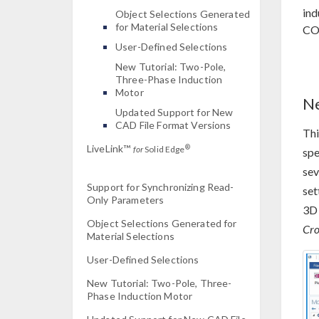
ind
Object Selections Generated
for Material Selections
CO
User-Defined Selections
New Tutorial: Two-Pole,
Three-Phase Induction
Motor
Ne
Updated Support for New
CAD File Format Versions
Thi
LiveLink™
®
for
Solid Edge
spe
sev
Support for Synchronizing Read-
set
Only Parameters
3D 
Object Selections Generated for
Cro
Material Selections
User-Defined Selections
New Tutorial: Two-Pole, Three-
Phase Induction Motor