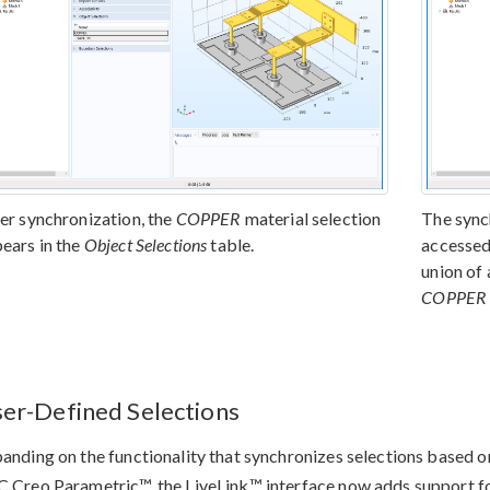
er synchronization, the
COPPER
material selection
The syn
ears in the
Object Selections
table.
accessed
union of 
COPPER
er-Defined Selections
anding on the functionality that synchronizes selections based 
 Creo Parametric™, the LiveLink™ interface now adds support for