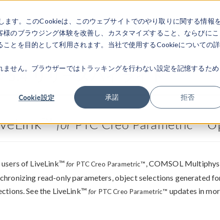
します。このCookieは、このウェブサイトでのやり取りに関する情報
製品
業界
ビデオギャラリ
客様のブラウジング体験を改善し、カスタマイズすること、ならびにこ
ことを目的として利用されます。当社で使用するCookieについての
れません。ブラウザーではトラッキングを行わない設定を記憶するため
ics® 5.4 リリースハイライト
Cookie設定
承諾
拒否
iveLink™
Up
for
PTC Creo Parametric™
 users of LiveLink™
, COMSOL Multiphys
for
PTC Creo Parametric™
chronizing read-only parameters, object selections generated for
ections. See the LiveLink™
updates in mor
for
PTC Creo Parametric™