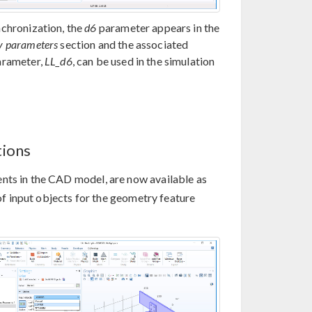
nchronization, the
d6
parameter appears in the
y parameters
section and the associated
arameter,
LL_d6
, can be used in the simulation
tions
ents in the CAD model, are now available as
 of input objects for the geometry feature