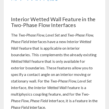
Interior Wetted Wall Feature in the
Two-Phase Flow Interfaces
The
Two-Phase Flow, Level Set
and
Two-Phase Flow,
Phase Field
interfaces have a new
Interior Wetted
Wall
feature that is applicable on interior
boundaries. This complements the already existing
Wetted Wall
feature that is only available for
exterior boundaries. These features allow you to
specify a contact angle on an interior moving or
stationary wall. For the
Two-Phase Flow, Level Set
interface, the
Interior Wetted Wall
feature is a
multiphysics coupling feature, and for the
Two-
Phase Flow, Phase Field
interface, it is a feature in the
Phase Field
interface.