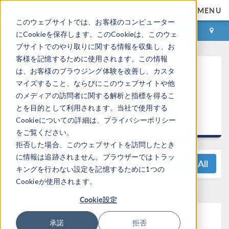
MENU
このウェブサイトでは、お客様のコンピューター
ログイン
お問い合わせ
にCookieを保存します。このCookieは、このウェ
ブサイトでのやり取りに関する情報を収集し、お
客様を記憶するために使用されます。この情報
COMSOL
は、お客様のブラウジング体験を改善し、カスタ
マイズすること、ならびにこのウェブサイトや他
Multiphysics®
のメディアの訪問者に関する解析と指標を得るこ
5.4 リリース
とを目的として利用されます。当社で使用する
ハイライト
Cookieについての詳細は、プライバシーポリシー
をご覧ください。
拒否した場合、このウェブサイトを訪問したとき
に情報は追跡されません。ブラウザーではトラッ
View All
キングを行わない設定を記憶するために1つの
Cookieが使用されます。
Cookie設定
Microfluidics Module
承諾
拒否