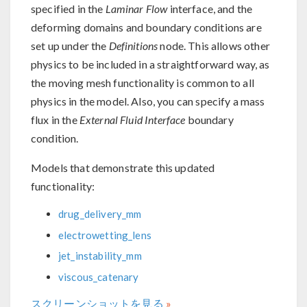
specified in the
Laminar Flow
interface, and the
deforming domains and boundary conditions are
set up under the
Definitions
node. This allows other
physics to be included in a straightforward way, as
the moving mesh functionality is common to all
physics in the model. Also, you can specify a mass
flux in the
External Fluid Interface
boundary
condition.
Models that demonstrate this updated
functionality:
drug_delivery_mm
electrowetting_lens
jet_instability_mm
viscous_catenary
スクリーンショットを見る