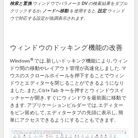
検索と置換
ウィンドウでパラメータ
DV
の検索結果をダブル
クリックするか,
ノードへ移動
を使用すると,
設定
ウィンド
ウで対応する設定が強調表示されます.
ウィンドウのドッキング機能の改善
®
Windows
では, 新しいドッキング機能により, ウィン
ドウ間の移動やレイアウト管理が高速化しました. マ
ウスのスクロールホイールを押下することでウィン
ドウとエディターを閉じることができるようになり
ました. また, Ctrl+Tab キーを押すとウィンドウスイ
ッチャーが開き, すぐにウィンドウを最前面に移動で
きます. アプリケーションビルダーでは, エディター
をピン留めして, エディタータブの先頭に表示し, 簡
単にアクセスできるようにすることもできます.