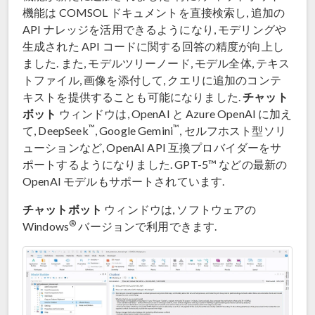
機能は COMSOL ドキュメントを直接検索し, 追加の
API ナレッジを活用できるようになり, モデリングや
生成された API コードに関する回答の精度が向上し
ました. また, モデルツリーノード, モデル全体, テキス
トファイル, 画像を添付して, クエリに追加のコンテ
チャット
キストを提供することも可能になりました.
ボット
ウィンドウは, OpenAI と Azure OpenAI に加え
™
™
て, DeepSeek
, Google Gemini
, セルフホスト型ソリ
ューションなど, OpenAI API 互換プロバイダーをサ
ポートするようになりました. GPT-5™ などの最新の
OpenAI モデルもサポートされています.
チャットボット
ウィンドウは, ソフトウェアの
®
Windows
バージョンで利用できます.