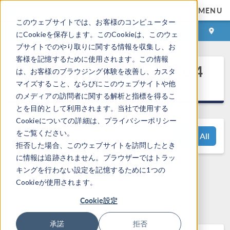
MENU
このウェブサイトでは、お客様のコンピューター
ログイン
お問い合わせ
にCookieを保存します。このCookieは、このウェ
ブサイトでのやり取りに関する情報を収集し、お
客様を記憶するために使用されます。この情報
®
COMSOL Multiphysics
6.4
は、お客様のブラウジング体験を改善し、カスタ
リリースハイライト
マイズすること、ならびにこのウェブサイトや他
のメディアの訪問者に関する解析と指標を得るこ
とを目的として利用されます。当社で使用する
Cookieについての詳細は、プライバシーポリシー
をご覧ください。
View All
拒否した場合、このウェブサイトを訪問したとき
に情報は追跡されません。ブラウザーではトラッ
キングを行わない設定を記憶するために1つの
ご質問はこちらまで:
Cookieが使用されます。
support@comsol.com
Cookie設定
承諾
拒否