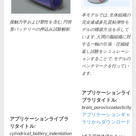
本モデルでは, 生体組織の
接触力学および塑性を含む, 円筒
完全連成多孔質粘弾性モ
形バッテリーの押込み試験解析.
デルの構築方法を示して
います. 人間の脳組織に対
する一軸の引張・圧縮繰
返し試験をシミュレーシ
ョンすることで, モデルの
ベンチマークを行ってい
ます.
アプリケーションライ
ブラリタイトル:
brain_poroviscoelasticity
アプリケーションギャ
アプリケーションライブラ
ラリからダウンロード
リタイトル:
cylindrical_battery_indentation