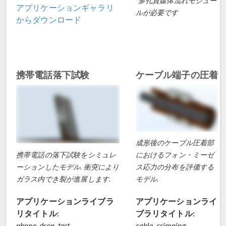
*多孔質媒体流れモジュー
アプリケーションギャラリ
ルが必要です
からダウンロード
携帯電話落下試験
ケーブル端子の圧着
成形後のケーブル圧着部
携帯電話の落下試験をシミュレ
におけるフォン・ミーゼ
ーションしたモデル. 衝突により
ス応力の分布を評価する
ガラス内でき裂が進展します.
モデル.
アプリケーションライブラ
アプリケーションライ
リタイトル:
ブラリタイトル:
phone_drop_test
cable_crimping