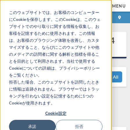
MENU
このウェブサイトでは、お客様のコンピューター
ログイン
お問い合わせ
にCookieを保存します。このCookieは、このウェ
ブサイトでのやり取りに関する情報を収集し、お
客様を記憶するために使用されます。この情報
®
COMSOL Multiphysics
6.4
は、お客様のブラウジング体験を改善し、カスタ
リリースハイライト
マイズすること、ならびにこのウェブサイトや他
のメディアの訪問者に関する解析と指標を得るこ
とを目的として利用されます。当社で使用する
Cookieについての詳細は、プライバシーポリシー
をご覧ください。
View All
拒否した場合、このウェブサイトを訪問したとき
に情報は追跡されません。ブラウザーではトラッ
キングを行わない設定を記憶するために1つの
ご質問はこちらまで:
Cookieが使用されます。
support@comsol.com
Cookie設定
承諾
拒否