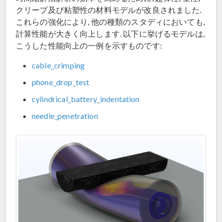
クリープ及び粘塑性の材料モデルが改良されました.
これらの強化により, 他の種類のスタディにおいても,
計算性能が大きく向上します. 以下に挙げるモデルは,
こうした性能向上の一例を示すものです:
cable_crimping
phone_drop_test
cylindrical_battery_indentation
needle_penetration