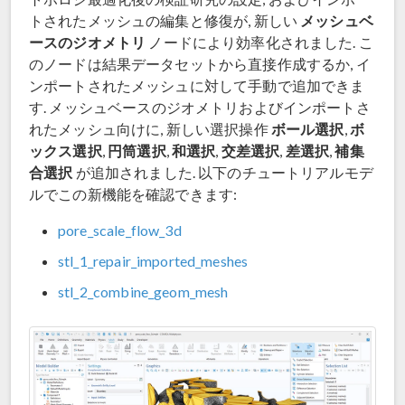
メッシュベ
トされたメッシュの編集と修復が, 新しい
ースのジオメトリ
ノードにより効率化されました. こ
のノードは結果データセットから直接作成するか, イ
ンポートされたメッシュに対して手動で追加できま
す. メッシュベースのジオメトリおよびインポートさ
ボール選択
ボ
れたメッシュ向けに, 新しい選択操作
,
ックス選択
円筒選択
和選択
交差選択
差選択
補集
,
,
,
,
,
合選択
が追加されました. 以下のチュートリアルモデ
ルでこの新機能を確認できます:
pore_scale_flow_3d
stl_1_repair_imported_meshes
stl_2_combine_geom_mesh