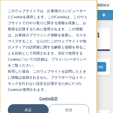
MENU
このウェブサイトでは、お客様のコンピューター
ログイン
お問い合わせ
にCookieを保存します。このCookieは、このウェ
ブサイトでのやり取りに関する情報を収集し、お
客様を記憶するために使用されます。この情報
®
COMSOL Multiphysics
6.4
は、お客様のブラウジング体験を改善し、カスタ
リリースハイライト
マイズすること、ならびにこのウェブサイトや他
のメディアの訪問者に関する解析と指標を得るこ
とを目的として利用されます。当社で使用する
Cookieについての詳細は、プライバシーポリシー
をご覧ください。
View All
拒否した場合、このウェブサイトを訪問したとき
に情報は追跡されません。ブラウザーではトラッ
キングを行わない設定を記憶するために1つの
ご質問はこちらまで:
Cookieが使用されます。
support@comsol.com
Cookie設定
承諾
拒否