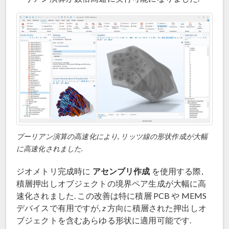
ブーリアン演算の高速化により, リッツ線の形状作成が大幅
に高速化されました.
アセンブリ作成
ジオメトリ完成時に
を使用する際,
積層押出しオブジェクトの境界ペア生成が大幅に高
速化されました. この改善は特に積層 PCB や MEMS
デバイスで有用ですが,
z
方向に積層された押出しオ
ブジェクトを含むあらゆる形状に適用可能です.