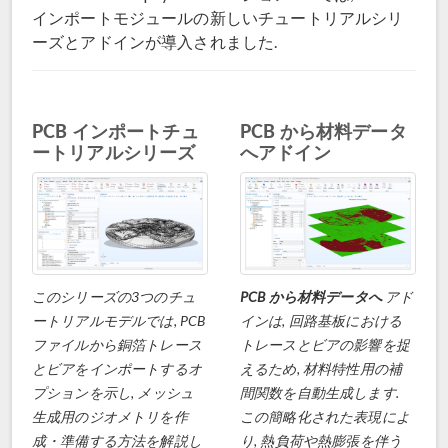
インポートモジュールの新しいチュートリアルシリ
ーズとアドインが導入されました.
PCB インポートチュ
PCB から材料データ
ートリアルシリーズ
へアドイン
このシリーズの3つのチュ
PCB から材料データへ
アド
ートリアルモデルでは, PCB
インは, 回路基板における
ファイルから銅箔トレース
トレースとビアの影響を捉
とビアをインポートするオ
えるため, 材料特性用の補
プションを示し, メッシュ
間関数を自動生成します.
生成用のジオメトリを作
この簡略化された表現によ
成・準備する方法を解説し
り, 熱負荷や熱膨張を伴う