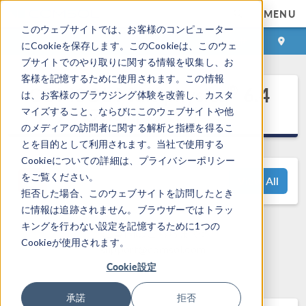
MENU
このウェブサイトでは、お客様のコンピューター
ログイン
お問い合わせ
にCookieを保存します。このCookieは、このウェ
ブサイトでのやり取りに関する情報を収集し、お
客様を記憶するために使用されます。この情報
®
COMSOL Multiphysics
6.4
は、お客様のブラウジング体験を改善し、カスタ
リリースハイライト
マイズすること、ならびにこのウェブサイトや他
のメディアの訪問者に関する解析と指標を得るこ
とを目的として利用されます。当社で使用する
Cookieについての詳細は、プライバシーポリシー
をご覧ください。
View All
拒否した場合、このウェブサイトを訪問したとき
に情報は追跡されません。ブラウザーではトラッ
キングを行わない設定を記憶するために1つの
ご質問はこちらまで:
Cookieが使用されます。
support@comsol.com
Cookie設定
承諾
拒否