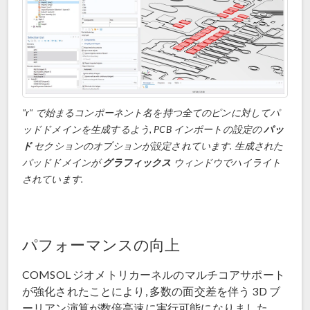
"r" で始まるコンポーネント名を持つ全てのピンに対してパ
ッドドメインを生成するよう, PCB インポートの設定の
パッ
ド
セクションのオプションが設定されています. 生成された
パッドドメインが
グラフィックス
ウィンドウでハイライト
されています.
パフォーマンスの向上
COMSOL ジオメトリカーネルのマルチコアサポート
が強化されたことにより, 多数の面交差を伴う 3D ブ
ーリアン演算が数倍高速に実行可能になりました.