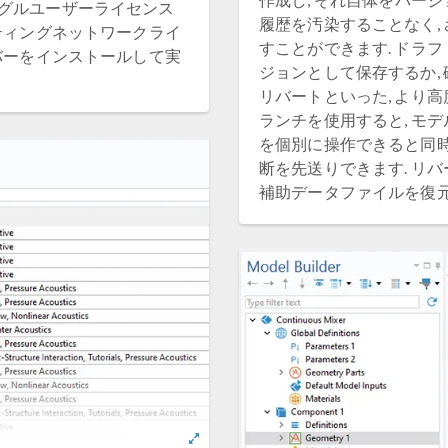
グルユーザーライセンス
履歴を汚染することなく,
ティングネットワークライ
すことができます. ドラ
バーをインストールして実
ジョンとして保存するか, 
リバートといった, より
ランチを使用すると, モ
を個別に操作できると同時
断を先送りできます. リ
補助データファイルを復元