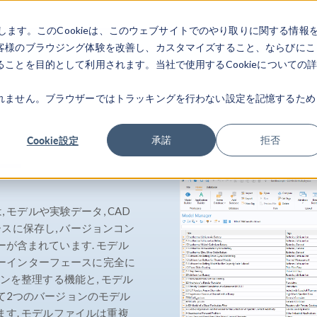
します。このCookieは、このウェブサイトでのやり取りに関する情報
製品
業界
ビデオギャラリ
客様のブラウジング体験を改善し、カスタマイズすること、ならびにこ
ことを目的として利用されます。当社で使用するCookieについての
れません。ブラウザーではトラッキングを行わない設定を記憶するため
Cookie設定
承諾
拒否
ー
 モデルや実験データ, CAD
スに保存し, バージョンコン
ーが含まれています. モデル
ーインターフェースに完全に
ョンを整理する機能と, モデル
て2つのバージョンのモデル
ます. モデルファイルは重複