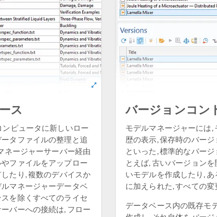
ース
バージョンコン
のコンピュータに新しいロー
モデルマネージャーには,
データファイルの整理と追
歴の表示, 保存時のバー
ルマネージャーサーバー経由
といった, 標準的なバー
ルやファイルをアップロー
とえば, 古いバージョンを
したり, 複数のデバイスか
いモデルを作成したり, 
デルマネージャーデータベ
に加えられた, すべての
ンスを除くすべてのライセ
データベース内の既存モデ
ーバーへの接続は, フロー
作成し, それ自体をバー