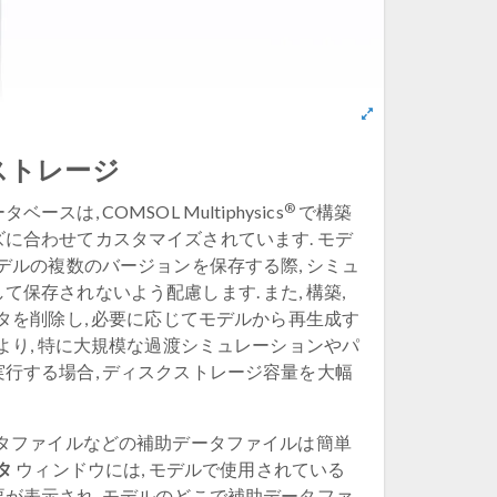
ストレージ
®
は, COMSOL Multiphysics
で構築
に合わせてカスタマイズされています. モデ
モデルの複数のバージョンを保存する際, シミュ
保存されないよう配慮します. また, 構築,
ータを削除し, 必要に応じてモデルから再生成す
により, 特に大規模な過渡シミュレーションやパ
行する場合, ディスクストレージ容量を大幅
ータファイルなどの補助データファイルは簡単
タ
ウィンドウには, モデルで使用されている
が表示され, モデルのどこで補助データファ