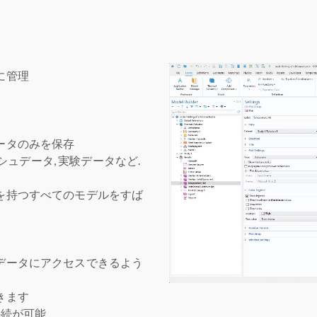
に管理
ータのみを保存
ッシュデータ, 実験データなど.
を持つすべてのモデルをすば
データにアクセスできるよう
きます
接続が可能