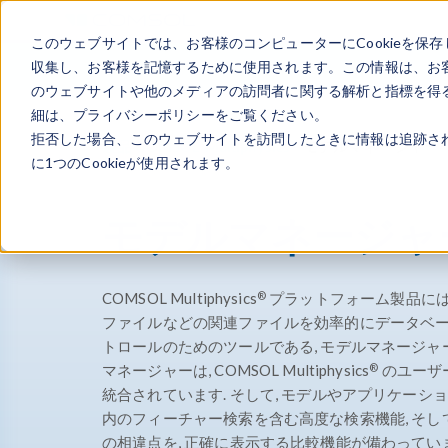
このウェブサイトでは、お客様のコンピューターにCookieを保存
収集し、お客様を記憶するために使用されます。この情報は、お
のウェブサイトや他のメディアの訪問者に関する解析と指標を得る
細は、プライバシーポリシーをご覧ください。
拒否した場合、このウェブサイトを訪問したときに情報は追跡さ
®
製品
COMSOL Multiphysics
モデルマネージャー
に1つのCookieが使用されます。
モデルマネージャ
®
COMSOL Multiphysics
プラットフォーム製品には,
ファイルなどの関連ファイルを効率的にデータベー
トロールのためのツールである, モデルマネージャ
®
マネージャーは, COMSOL Multiphysics
のユーザ
統合されています. そして, モデルやアプリケーシ
内のフィーチャー検索を含む高度な検索機能, そし
の相違点を, 正確に表示する比較機能が備わってい