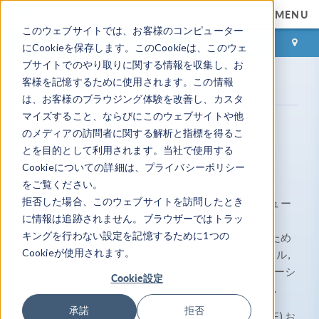
MENU
このウェブサイトでは、お客様のコンピューター
ログイン
お問い合わせ
にCookieを保存します。このCookieは、このウェ
ブサイトでのやり取りに関する情報を収集し、お
客様を記憶するために使用されます。この情報
製品
疲労解析モジュール
は、お客様のブラウジング体験を改善し、カスタ
マイズすること、ならびにこのウェブサイトや他
のメディアの訪問者に関する解析と指標を得るこ
疲労解析モジュール
とを目的として利用されます。当社で使用する
構造部品の疲労を解析する
Cookieについての詳細は、プライバシーポリシー
をご覧ください。
拒否した場合、このウェブサイトを訪問したとき
構造力学モジュール
のアドオンである疲労解析モジュー
に情報は追跡されません。ブラウザーではトラッ
ルは, 構造物が繰り返し荷重と除荷を受けるときに,
キングを行わない設定を記憶するために1つの
®
COMSOL Multiphysics
環境で疲労解析を実行するため
Cookieが使用されます。
に使用されます. これらの解析は, 固体, プレート, シェル,
マルチボディシステム, 熱応力と変形を伴うアプリケーシ
Cookie設定
ョン, さらには圧電デバイスでシミュレートできます.
承諾
拒否
疲労解析モジュールの機能には, 高サイクル疲労 (HCF) お