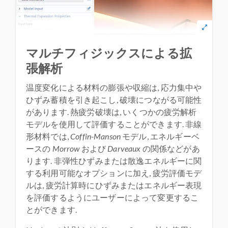
マルチフィジックスによる拡
張解析
温度変化による材料の膨張や収縮は, 応力集中や
ひずみ蓄積を引き起こし, 破壊につながる可能性
があります. 熱疲労破壊は, いくつかの疲労解析
モデルを使用して評価することができます. 非線
形材料では,
Coffin-Manson
モデル, エネルギーベ
ースの
Morrow
および
Darveaux
の関係などがあ
ります. 非弾性ひずみまたは散逸エネルギーに関
する利用可能なオプションに加え, 疲労評価モデ
ルは, 疲労計算時にひずみまたはエネルギー表現
を評価するようにユーザーによって変更するこ
とができます.