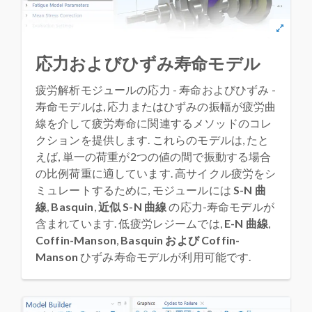
応力およびひずみ寿命モデル
疲労解析モジュールの応力 - 寿命およびひずみ -
寿命モデルは, 応力またはひずみの振幅が疲労曲
線を介して疲労寿命に関連するメソッドのコレ
クションを提供します. これらのモデルは, たと
えば, 単一の荷重が2つの値の間で振動する場合
の比例荷重に適しています. 高サイクル疲労をシ
ミュレートするために, モジュールには
S-N 曲
線
,
Basquin
,
近似 S-N 曲線
の応力-寿命モデルが
含まれています. 低疲労レジームでは,
E-N 曲線
,
Coffin-Manson
,
Basquin および Coffin-
Manson
ひずみ寿命モデルが利用可能です.