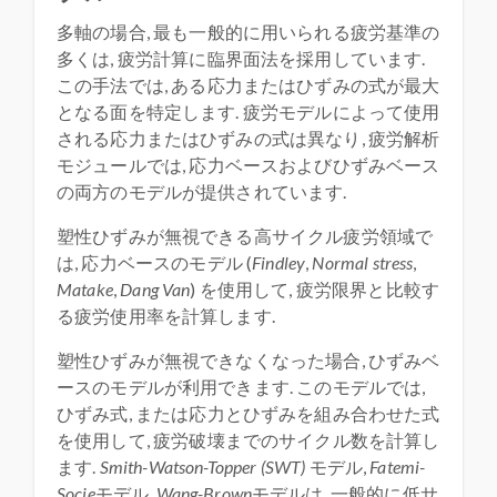
多軸の場合, 最も一般的に用いられる疲労基準の
多くは, 疲労計算に臨界面法を採用しています.
この手法では, ある応力またはひずみの式が最大
となる面を特定します. 疲労モデルによって使用
される応力またはひずみの式は異なり, 疲労解析
モジュールでは, 応力ベースおよびひずみベース
の両方のモデルが提供されています.
塑性ひずみが無視できる高サイクル疲労領域で
は, 応力ベースのモデル (
Findley
,
Normal stress
,
Matake
,
Dang Van
) を使用して, 疲労限界と比較す
る疲労使用率を計算します.
塑性ひずみが無視できなくなった場合, ひずみベ
ースのモデルが利用できます. このモデルでは,
ひずみ式, または応力とひずみを組み合わせた式
を使用して, 疲労破壊までのサイクル数を計算し
ます.
Smith-Watson-Topper (SWT)
モデル,
Fatemi-
Socie
モデル,
Wang-Brown
モデルは, 一般的に低サ