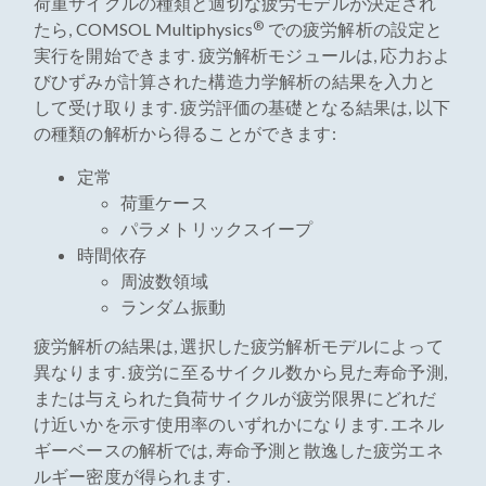
荷重サイクルの種類と適切な疲労モデルが決定され
®
たら, COMSOL Multiphysics
での疲労解析の設定と
実行を開始できます. 疲労解析モジュールは, 応力およ
びひずみが計算された構造力学解析の結果を入力と
して受け取ります. 疲労評価の基礎となる結果は, 以下
の種類の解析から得ることができます:
定常
荷重ケース
パラメトリックスイープ
時間依存
周波数領域
ランダム振動
疲労解析の結果は, 選択した疲労解析モデルによって
異なります. 疲労に至るサイクル数から見た寿命予測,
または与えられた負荷サイクルが疲労限界にどれだ
け近いかを示す使用率のいずれかになります. エネル
ギーベースの解析では, 寿命予測と散逸した疲労エネ
ルギー密度が得られます.